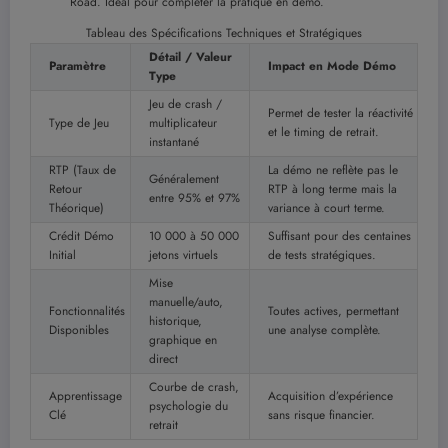
Road. Idéal pour compléter la pratique en démo.
Tableau des Spécifications Techniques et Stratégiques
Détail / Valeur
Paramètre
Impact en Mode Démo
Type
Jeu de crash /
Permet de tester la réactivité
Type de Jeu
multiplicateur
et le timing de retrait.
instantané
RTP (Taux de
La démo ne reflète pas le
Généralement
Retour
RTP à long terme mais la
entre 95% et 97%
Théorique)
variance à court terme.
Crédit Démo
10 000 à 50 000
Suffisant pour des centaines
Initial
jetons virtuels
de tests stratégiques.
Mise
manuelle/auto,
Fonctionnalités
Toutes actives, permettant
historique,
Disponibles
une analyse complète.
graphique en
direct
Courbe de crash,
Apprentissage
Acquisition d’expérience
psychologie du
Clé
sans risque financier.
retrait