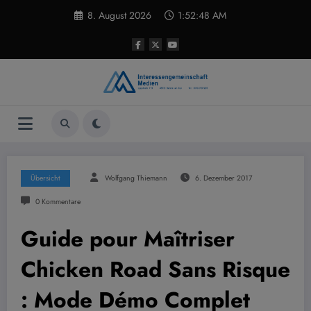
Zum
8. August 2026
1:52:49 AM
Inhalt
springen
Übersicht
Wolfgang Thiemann
6. Dezember 2017
0 Kommentare
Guide pour Maîtriser
Chicken Road Sans Risque
: Mode Démo Complet