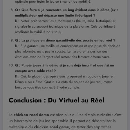
optimale pour tester le jeu en situation de mobilité.
Q : Que faire si je rencontre un bug évident dans la démo (ex :
multiplicateur qui dépasse une limite théorique) ?
R : Notez précisément les circonstances (heure, mise, historique) et
signalez-le au support technique de la plateforme. Cela contribue à
améliorer la stabilité pour tous.
Q : La pratique en démo garantit-elle des succès en jeu réel ?
R : Elle garantit une meilleure compréhension et une prise de décision
plus informée, mais pas le succès. Le hasard et la gestion des
émotions avec de l’argent réel restent des facteurs déterminants.
Q : Puis-je jouer à la démo si je suis déjà inscrit et que j’ai un
compte avec solde réel ?
R : Oui, la plupart des opérateurs proposent un bouton « Jouer en
Démo » ou « Essai Gratuit » à côté du bouton de jeu réel, même
lorsque vous êtes connecté à votre compte.
Conclusion : Du Virtuel au Réel
Le
chicken road demo
est bien plus qu’une simple curiosité : c’est
un laboratoire de jeu indispensable. Il permet de désacraliser la
mécanique du
chicken road game
, de tester des approches