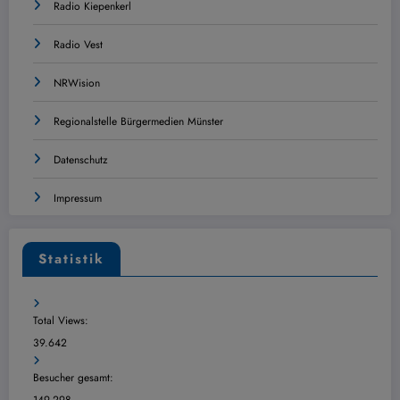
Radio Kiepenkerl
Radio Vest
NRWision
Regionalstelle Bürgermedien Münster
Datenschutz
Impressum
Statistik
Total Views:
39.642
Besucher gesamt:
149.298