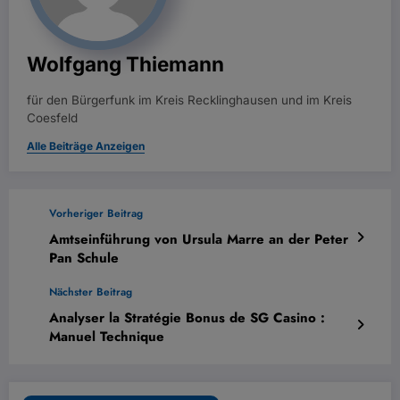
Wolfgang Thiemann
für den Bürgerfunk im Kreis Recklinghausen und im Kreis
Coesfeld
Alle Beiträge Anzeigen
Vorheriger Beitrag
Amtseinführung von Ursula Marre an der Peter
Pan Schule
Nächster Beitrag
Analyser la Stratégie Bonus de SG Casino :
Manuel Technique