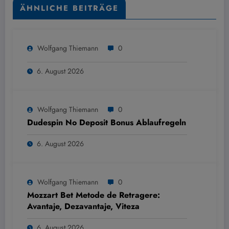
ÄHNLICHE BEITRÄGE
Wolfgang Thiemann
0
6. August 2026
Wolfgang Thiemann
0
Dudespin No Deposit Bonus Ablaufregeln
6. August 2026
Wolfgang Thiemann
0
Mozzart Bet Metode de Retragere:
Avantaje, Dezavantaje, Viteza
6. August 2026