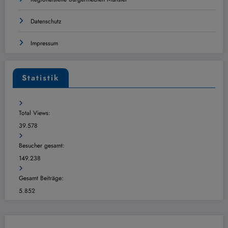
Datenschutz
Impressum
Statistik
Total Views:
39.578
Besucher gesamt:
149.238
Gesamt Beiträge:
5.852