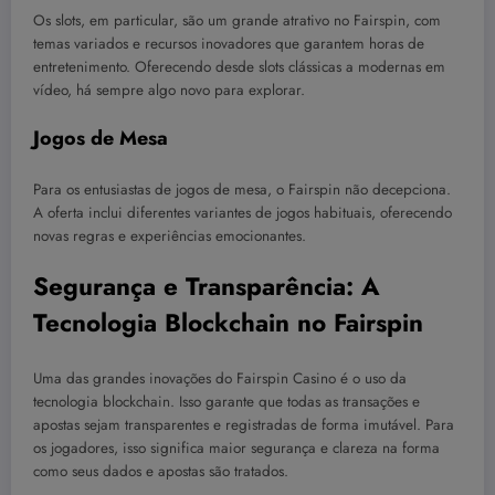
Os slots, em particular, são um grande atrativo no Fairspin, com
temas variados e recursos inovadores que garantem horas de
entretenimento. Oferecendo desde slots clássicas a modernas em
vídeo, há sempre algo novo para explorar.
Jogos de Mesa
Para os entusiastas de jogos de mesa, o Fairspin não decepciona.
A oferta inclui diferentes variantes de jogos habituais, oferecendo
novas regras e experiências emocionantes.
Segurança e Transparência: A
Tecnologia Blockchain no Fairspin
Uma das grandes inovações do Fairspin Casino é o uso da
tecnologia blockchain. Isso garante que todas as transações e
apostas sejam transparentes e registradas de forma imutável. Para
os jogadores, isso significa maior segurança e clareza na forma
como seus dados e apostas são tratados.