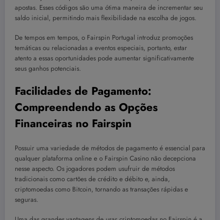
apostas. Esses códigos são uma ótima maneira de incrementar seu
saldo inicial, permitindo mais flexibilidade na escolha de jogos.
De tempos em tempos, o Fairspin Portugal introduz promoções
temáticas ou relacionadas a eventos especiais, portanto, estar
atento a essas oportunidades pode aumentar significativamente
seus ganhos potenciais.
Facilidades de Pagamento:
Compreendendo as Opções
Financeiras no Fairspin
Possuir uma variedade de métodos de pagamento é essencial para
qualquer plataforma online e o Fairspin Casino não decepciona
nesse aspecto. Os jogadores podem usufruir de métodos
tradicionais como cartões de crédito e débito e, ainda,
criptomoedas como Bitcoin, tornando as transações rápidas e
seguras.
Uma das grandes vantagens de usar criptomoedas no Fairspin é a