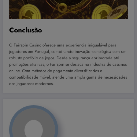
Conclusão
O Fairspin Casino oferece uma experiência inigualável para
jogadores em Portugal, combinando inovação tecnológica com um
robusto portfólio de jogos. Desde a segurança aprimorada até
promoções atrativas, o Fairspin se destaca na indústria de cassinos
online. Com métodos de pagamento diversificados e
compatibilidade móvel, atende uma ampla gama de necessidades
dos jogadores modernos.