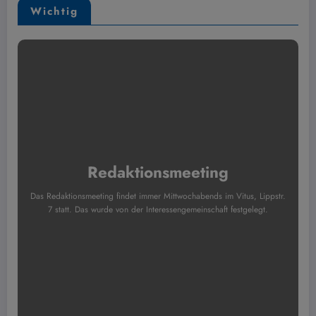
Wichtig
Redaktionsmeeting
Das Redaktionsmeeting findet immer Mittwochabends im Vitus, Lippstr.
7 statt. Das wurde von der Interessengemeinschaft festgelegt.