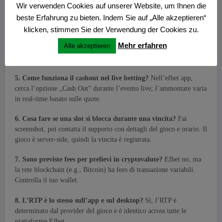
Wir verwenden Cookies auf unserer Website, um Ihnen die
termini e può bloccare l’account. Efbet rileva l’IP per conformità
beste Erfahrung zu bieten. Indem Sie auf „Alle akzeptieren“
geografica.
klicken, stimmen Sie der Verwendung der Cookies zu.
4. Quali sono i tempi di verifica KYC?
Tipicamente 24-48 ore,
Mehr erfahren
Alle akzeptieren
ma durante picchi può estendersi a 72 ore. Carica documenti chiari e
leggibili.
5. Come funziona il cashout nel live betting?
Nell’efbet app,
cerca l’opzione „Cash Out“ durante l’evento live; l’ammontare varia
in real-time basato sulle quote.
6. Cosa fare se una slot si blocca durante una vincita?
Fai
screenshot, poi contatta il supporto con dettagli del gioco e orario. Il
gioco è server-side, quindi la vincita è registrata.
7. Sono previste fees per prelievi in cryptovalute?
Efbet no, ma
la rete blockchain (e.g., Bitcoin) ha fees di transazione variabili.
Controlla il tuo wallet.
8. L’RTP è lo stesso sull’app e sul desktop?
Sì, l’RTP è
determinato dal provider del gioco e è identico across tutte le
piattaforme Efbet.