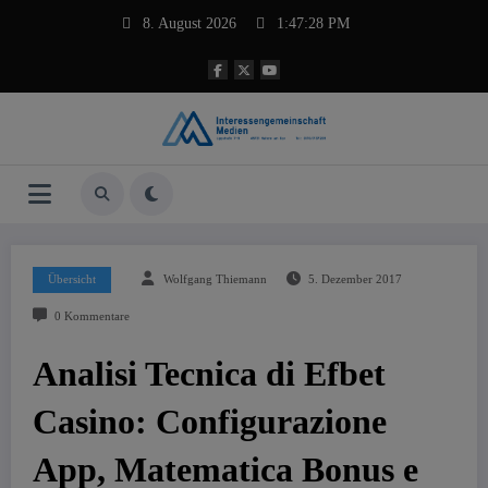
Zum
8. August 2026
1:47:29 PM
Inhalt
springen
Übersicht
Wolfgang Thiemann
5. Dezember 2017
0 Kommentare
Analisi Tecnica di Efbet
Casino: Configurazione
App, Matematica Bonus e