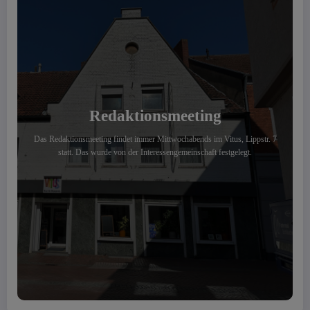
Redaktionsmeeting
Das Redaktionsmeeting findet immer Mittwochabends im Vitus, Lippstr. 7
statt. Das wurde von der Interessengemeinschaft festgelegt.