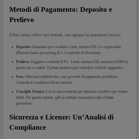
Metodi di Pagamento: Deposito e
Prelievo
Efbet casino offre vari metodi, ma ognuno ha parametri tecnici:
Deposito:
Istantaneo per e-wallets e carte; minimo €10. Le cryptovalute
(Bitcoin) hanno processing di 1-3 conferme di blockchain.
Prelievo:
Soggetto a verifiche KYC. Limiti: minimo €20, massimo €5000 al
giorno per e-wallets. Il primo prelievo può richiedere verifiche aggiuntive.
Fees:
Efbet non addebita fees, ma i provider di pagamento potrebbero.
Controlla le condizioni del tuo metodo.
Consiglio Tecnico:
Usa lo stesso metodo per deposito e prelievo per evitare
rifiuti. Per grandi somme, split in multiple transazioni sotto il limite
giornaliero.
Sicurezza e Licenze: Un’Analisi di
Compliance