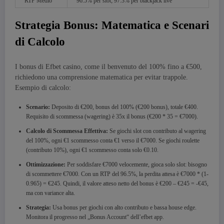
RTP Medio
96.5% per slot; 97.3% per blackjack live
Strategia Bonus: Matematica e Scenari
di Calcolo
I bonus di Efbet casino, come il benvenuto del 100% fino a €500,
richiedono una comprensione matematica per evitar trappole.
Esempio di calcolo:
Scenario:
Deposito di €200, bonus del 100% (€200 bonus), totale €400.
Requisito di scommessa (wagering) è 35x il bonus (€200 * 35 = €7000).
Calcolo di Scommessa Effettiva:
Se giochi slot con contributo al wagering
del 100%, ogni €1 scommesso conta €1 verso il €7000. Se giochi roulette
(contributo 10%), ogni €1 scommesso conta solo €0.10.
Ottimizzazione:
Per soddisfare €7000 velocemente, gioca solo slot: bisogno
di scommettere €7000. Con un RTP del 96.5%, la perdita attesa è €7000 * (1-
0.965) = €245. Quindi, il valore atteso netto del bonus è €200 – €245 = -€45,
ma con variance alta.
Strategia:
Usa bonus per giochi con alto contributo e bassa house edge.
Monitora il progresso nel „Bonus Account“ dell’efbet app.