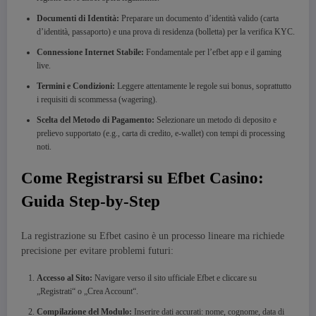
Documenti di Identità:
Preparare un documento d’identità valido (carta
d’identità, passaporto) e una prova di residenza (bolletta) per la verifica KYC.
Connessione Internet Stabile:
Fondamentale per l’efbet app e il gaming
live.
Termini e Condizioni:
Leggere attentamente le regole sui bonus, soprattutto
i requisiti di scommessa (wagering).
Scelta del Metodo di Pagamento:
Selezionare un metodo di deposito e
prelievo supportato (e.g., carta di credito, e-wallet) con tempi di processing
noti.
Come Registrarsi su Efbet Casino:
Guida Step-by-Step
La registrazione su Efbet casino è un processo lineare ma richiede
precisione per evitare problemi futuri:
Accesso al Sito:
Navigare verso il sito ufficiale Efbet e cliccare su
„Registrati“ o „Crea Account“.
Compilazione del Modulo:
Inserire dati accurati: nome, cognome, data di