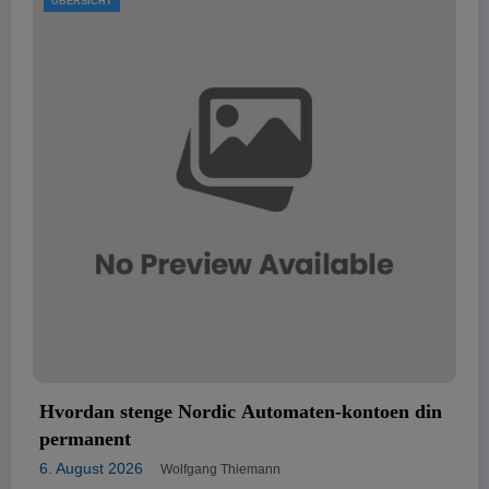
ÜBERSICHT
oen din
Digital kontoutskrift for Arcticbet-verifis
6. August 2026
Wolfgang Thiemann