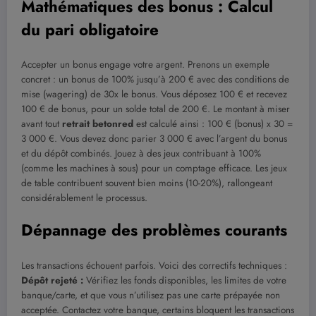
Mathématiques des bonus : Calcul
du pari obligatoire
Accepter un bonus engage votre argent. Prenons un exemple
concret : un bonus de 100% jusqu’à 200 € avec des conditions de
mise (wagering) de 30x le bonus. Vous déposez 100 € et recevez
100 € de bonus, pour un solde total de 200 €. Le montant à miser
avant tout
retrait betonred
est calculé ainsi : 100 € (bonus) x 30 =
3 000 €. Vous devez donc parier 3 000 € avec l’argent du bonus
et du dépôt combinés. Jouez à des jeux contribuant à 100%
(comme les machines à sous) pour un comptage efficace. Les jeux
de table contribuent souvent bien moins (10-20%), rallongeant
considérablement le processus.
Dépannage des problèmes courants
Les transactions échouent parfois. Voici des correctifs techniques :
Dépôt rejeté :
Vérifiez les fonds disponibles, les limites de votre
banque/carte, et que vous n’utilisez pas une carte prépayée non
acceptée. Contactez votre banque, certains bloquent les transactions