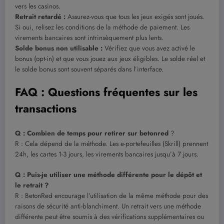
vers les casinos.
Retrait retardé :
Assurez-vous que tous les jeux exigés sont joués.
Si oui, relisez les conditions de la méthode de paiement. Les
virements bancaires sont intrinsèquement plus lents.
Solde bonus non utilisable :
Vérifiez que vous avez activé le
bonus (opt-in) et que vous jouez aux jeux éligibles. Le solde réel et
le solde bonus sont souvent séparés dans l’interface.
FAQ : Questions fréquentes sur les
transactions
Q : Combien de temps pour
retirer sur betonred
?
R : Cela dépend de la méthode. Les e-portefeuilles (Skrill) prennent
24h, les cartes 1-3 jours, les virements bancaires jusqu’à 7 jours.
Q : Puis-je utiliser une méthode différente pour le dépôt et
le retrait ?
R : BetonRed encourage l’utilisation de la même méthode pour des
raisons de sécurité anti-blanchiment. Un retrait vers une méthode
différente peut être soumis à des vérifications supplémentaires ou