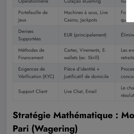
Opérationnelle
Curaçao eGaming
numéro
Portefeuille de
Machines à sous, Live
Fourni
Jeux
Casino, Jackpots
qualit
Devises
EUR (principalement)
Élimin
Supportées
Méthodes de
Cartes, Virements, E-
Les e-
Financement
wallets (ex: Skrill)
retrait
Exigences de
Pièce d’identité +
Proces
Vérification (KYC)
Justificatif de domicile
conco
Le cha
Support Client
Live Chat, Email
résolu
Stratégie Mathématique : Mo
Pari (Wagering)