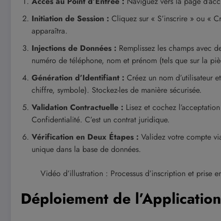
Accès au Point d’Entrée :
Naviguez vers la page d’accu
Initiation de Session :
Cliquez sur « S’inscrire » ou « 
apparaîtra.
Injections de Données :
Remplissez les champs avec des
numéro de téléphone, nom et prénom (tels que sur la pièc
Génération d’Identifiant :
Créez un nom d’utilisateur e
chiffre, symbole). Stockez-les de manière sécurisée.
Validation Contractuelle :
Lisez et cochez l’acceptation
Confidentialité. C’est un contrat juridique.
Vérification en Deux Étapes :
Validez votre compte via 
unique dans la base de données.
Vidéo d’illustration : Processus d’inscription et prise 
Déploiement de l’Applicatio