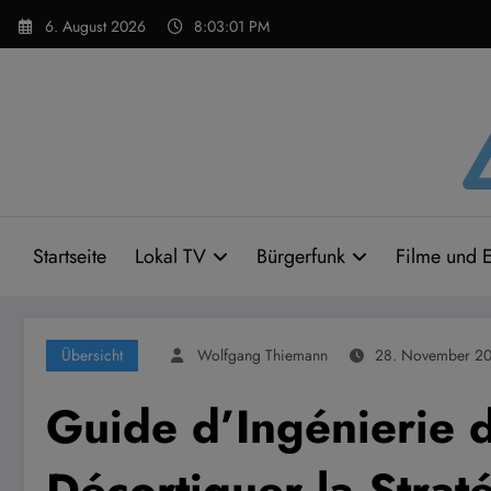
Zum
6. August 2026
8:03:02 PM
Inhalt
springen
Startseite
Lokal TV
Bürgerfunk
Filme und E
Übersicht
Wolfgang Thiemann
28. November 20
Guide d’Ingénierie 
Décortiquer la Stra