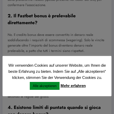
confermare l’associazione.
2. Il Fastbet bonus è prelevabile
direttamente?
No. Il credito bonus deve essere convertito in denaro reale
soddisfacendo i requisiti di scommessa (wagering). Solo le vincite
generate oltre l’importo del bonus diventano denaro reale
prelevabile, a patto che tutti i termini siano rispettati.
3. Cosa succede se perdo la connessione
Wir verwenden Cookies auf unserer Website, um Ihnen die
durante una sessione di gioco live o una slot?
beste Erfahrung zu bieten. Indem Sie auf „Alle akzeptieren“
klicken, stimmen Sie der Verwendung der Cookies zu.
Le moderne piattaforme salvano lo stato della sessione. Ricollegati
e il gioco di solito riprende dallo stesso punto. Per i giochi live, la
Mehr erfahren
Alle akzeptieren
mano corrente viene generalmente completata dal software
secondo le regole del gioco.
4. Esistono limiti di puntata quando si gioca