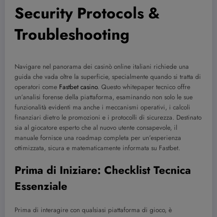
Security Protocols &
Troubleshooting
Navigare nel panorama dei casinò online italiani richiede una
guida che vada oltre la superficie, specialmente quando si tratta di
operatori come
Fastbet casino
. Questo whitepaper tecnico offre
un’analisi forense della piattaforma, esaminando non solo le sue
funzionalità evidenti ma anche i meccanismi operativi, i calcoli
finanziari dietro le promozioni e i protocolli di sicurezza. Destinato
sia al giocatore esperto che al nuovo utente consapevole, il
manuale fornisce una roadmap completa per un’esperienza
ottimizzata, sicura e matematicamente informata su Fastbet.
Prima di Iniziare: Checklist Tecnica
Essenziale
Prima di interagire con qualsiasi piattaforma di gioco, è