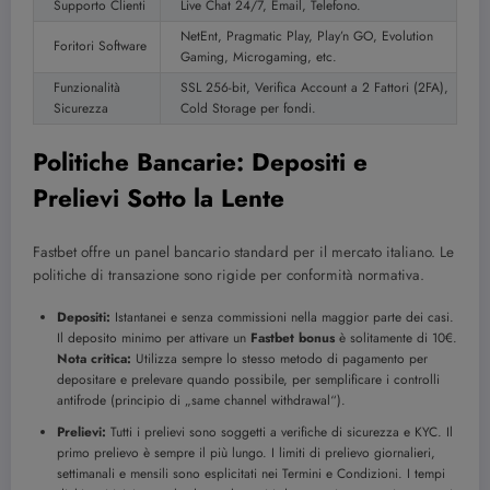
Supporto Clienti
Live Chat 24/7, Email, Telefono.
NetEnt, Pragmatic Play, Play’n GO, Evolution
Foritori Software
Gaming, Microgaming, etc.
Funzionalità
SSL 256-bit, Verifica Account a 2 Fattori (2FA),
Sicurezza
Cold Storage per fondi.
Politiche Bancarie: Depositi e
Prelievi Sotto la Lente
Fastbet offre un panel bancario standard per il mercato italiano. Le
politiche di transazione sono rigide per conformità normativa.
Depositi:
Istantanei e senza commissioni nella maggior parte dei casi.
Il deposito minimo per attivare un
Fastbet bonus
è solitamente di 10€.
Nota critica:
Utilizza sempre lo stesso metodo di pagamento per
depositare e prelevare quando possibile, per semplificare i controlli
antifrode (principio di „same channel withdrawal“).
Prelievi:
Tutti i prelievi sono soggetti a verifiche di sicurezza e KYC. Il
primo prelievo è sempre il più lungo. I limiti di prelievo giornalieri,
settimanali e mensili sono esplicitati nei Termini e Condizioni. I tempi