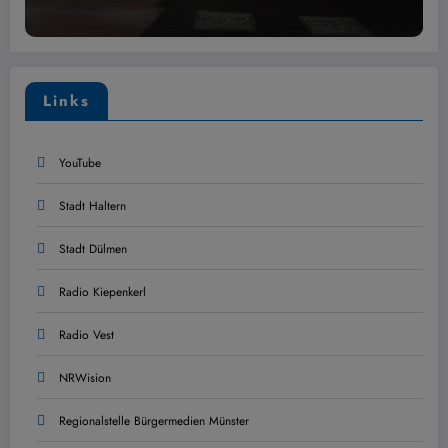
Links
YouTube
Stadt Haltern
Stadt Dülmen
Radio Kiepenkerl
Radio Vest
NRWision
Regionalstelle Bürgermedien Münster