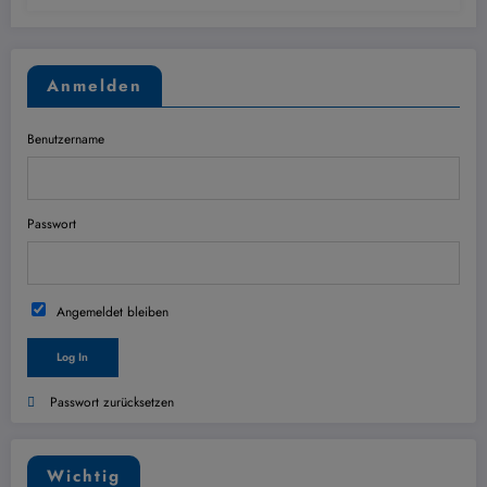
Anmelden
Benutzername
Passwort
Angemeldet bleiben
Passwort zurücksetzen
Wichtig