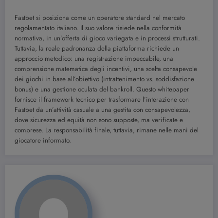
Fastbet si posiziona come un operatore standard nel mercato
regolamentato italiano. Il suo valore risiede nella conformità
normativa, in un’offerta di gioco variegata e in processi strutturati.
Tuttavia, la reale padronanza della piattaforma richiede un
approccio metodico: una registrazione impeccabile, una
comprensione matematica degli incentivi, una scelta consapevole
dei giochi in base all’obiettivo (intrattenimento vs. soddisfazione
bonus) e una gestione oculata del bankroll. Questo whitepaper
fornisce il framework tecnico per trasformare l’interazione con
Fastbet da un’attività casuale a una gestita con consapevolezza,
dove sicurezza ed equità non sono supposte, ma verificate e
comprese. La responsabilità finale, tuttavia, rimane nelle mani del
giocatore informato.