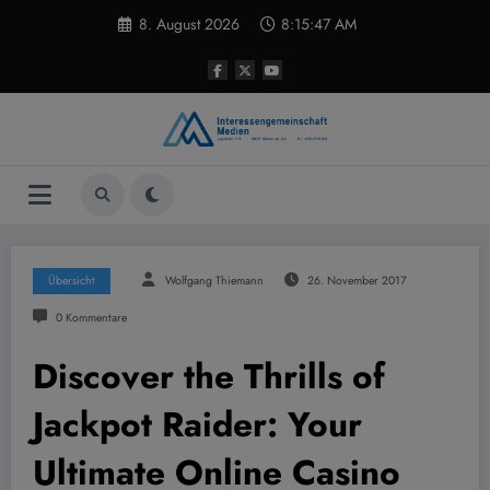
Zum
8. August 2026
8:15:48 AM
Inhalt
springen
Übersicht
Wolfgang Thiemann
26. November 2017
0 Kommentare
Discover the Thrills of
Jackpot Raider: Your
Ultimate Online Casino