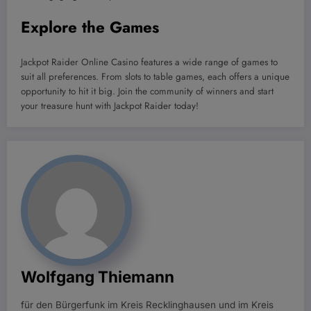
Explore the Games
Jackpot Raider Online Casino features a wide range of games to
suit all preferences. From slots to table games, each offers a unique
opportunity to hit it big. Join the community of winners and start
your treasure hunt with Jackpot Raider today!
Wolfgang Thiemann
für den Bürgerfunk im Kreis Recklinghausen und im Kreis