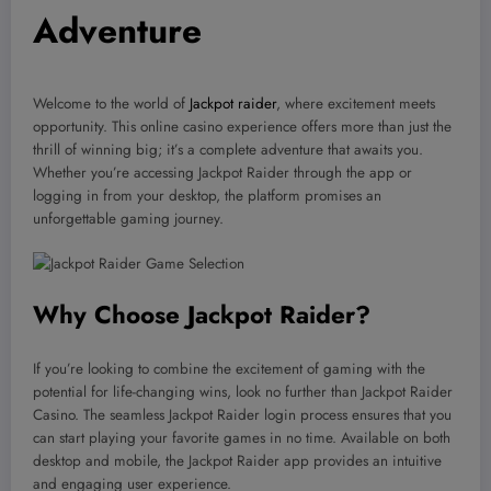
Adventure
Welcome to the world of
Jackpot raider
, where excitement meets
opportunity. This online casino experience offers more than just the
thrill of winning big; it’s a complete adventure that awaits you.
Whether you’re accessing Jackpot Raider through the app or
logging in from your desktop, the platform promises an
unforgettable gaming journey.
Why Choose Jackpot Raider?
If you’re looking to combine the excitement of gaming with the
potential for life-changing wins, look no further than Jackpot Raider
Casino. The seamless Jackpot Raider login process ensures that you
can start playing your favorite games in no time. Available on both
desktop and mobile, the Jackpot Raider app provides an intuitive
and engaging user experience.