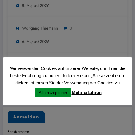
8. August 2026
Wolfgang Thiemann
0
6. August 2026
Wolfgang Thiemann
0
Wir verwenden Cookies auf unserer Website, um Ihnen die
Dudespin No Deposit Bonus Ablaufregeln
beste Erfahrung zu bieten. Indem Sie auf „Alle akzeptieren“
klicken, stimmen Sie der Verwendung der Cookies zu.
6. August 2026
Mehr erfahren
Alle akzeptieren
Anmelden
Benutzername