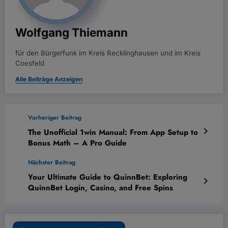
Wolfgang Thiemann
für den Bürgerfunk im Kreis Recklinghausen und im Kreis
Coesfeld
Alle Beiträge Anzeigen
Vorheriger Beitrag
The Unofficial 1win Manual: From App Setup to
Bonus Math – A Pro Guide
Nächster Beitrag
Your Ultimate Guide to QuinnBet: Exploring
QuinnBet Login, Casino, and Free Spins