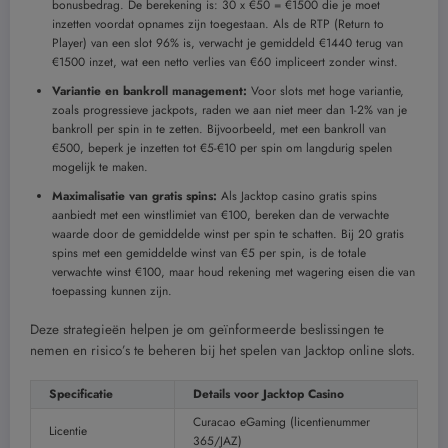
bonusbedrag. De berekening is: 30 x €50 = €1500 die je moet
inzetten voordat opnames zijn toegestaan. Als de RTP (Return to
Player) van een slot 96% is, verwacht je gemiddeld €1440 terug van
€1500 inzet, wat een netto verlies van €60 impliceert zonder winst.
Variantie en bankroll management:
Voor slots met hoge variantie,
zoals progressieve jackpots, raden we aan niet meer dan 1-2% van je
bankroll per spin in te zetten. Bijvoorbeeld, met een bankroll van
€500, beperk je inzetten tot €5-€10 per spin om langdurig spelen
mogelijk te maken.
Maximalisatie van gratis spins:
Als Jacktop casino gratis spins
aanbiedt met een winstlimiet van €100, bereken dan de verwachte
waarde door de gemiddelde winst per spin te schatten. Bij 20 gratis
spins met een gemiddelde winst van €5 per spin, is de totale
verwachte winst €100, maar houd rekening met wagering eisen die van
toepassing kunnen zijn.
Deze strategieën helpen je om geïnformeerde beslissingen te
nemen en risico’s te beheren bij het spelen van Jacktop online slots.
Specificatie
Details voor Jacktop Casino
Curacao eGaming (licentienummer
Licentie
365/JAZ)