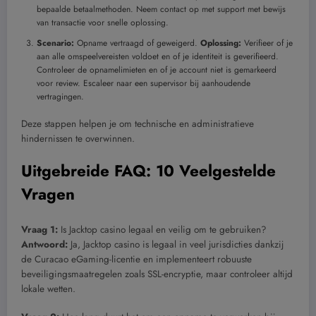
bepaalde betaalmethoden. Neem contact op met support met bewijs
van transactie voor snelle oplossing.
Scenario:
Opname vertraagd of geweigerd.
Oplossing:
Verifieer of je
aan alle omspeelvereisten voldoet en of je identiteit is geverifieerd.
Controleer de opnamelimieten en of je account niet is gemarkeerd
voor review. Escaleer naar een supervisor bij aanhoudende
vertragingen.
Deze stappen helpen je om technische en administratieve
hindernissen te overwinnen.
Uitgebreide FAQ: 10 Veelgestelde
Vragen
Vraag 1:
Is Jacktop casino legaal en veilig om te gebruiken?
Antwoord:
Ja, Jacktop casino is legaal in veel jurisdicties dankzij
de Curacao eGaming-licentie en implementeert robuuste
beveiligingsmaatregelen zoals SSL-encryptie, maar controleer altijd
lokale wetten.