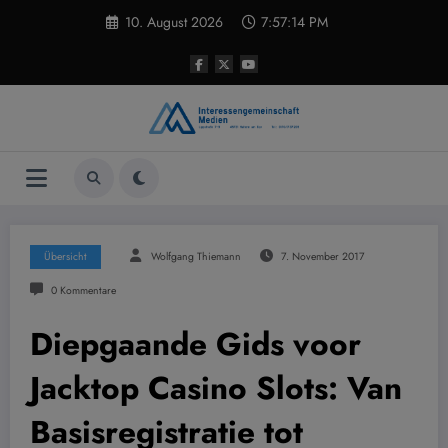
Zum
10. August 2026
7:57:14 PM
Inhalt
springen
Übersicht
Wolfgang Thiemann
7. November 2017
0 Kommentare
Diepgaande Gids voor
Jacktop Casino Slots: Van
Basisregistratie tot