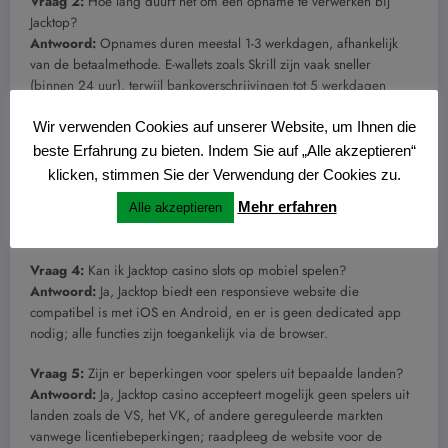
Vraag 2:
Hoe lang duurt het om een opname te verwerken bij
Jacktop?
Antwoord:
Opnames duren meestal 1-3 werkdagen, afhankelijk
van de betaalmethode. E-wallets zoals Skrill zijn vaak sneller
(binnen 24 uur), terwijl bankoverschrijvingen tot 5 werkdagen
kunnen duren.
Wir verwenden Cookies auf unserer Website, um Ihnen die
Vraag 3:
Wat zijn de omspeelvereisten voor bonussen bij Jacktop
beste Erfahrung zu bieten. Indem Sie auf „Alle akzeptieren“
casino slots?
klicken, stimmen Sie der Verwendung der Cookies zu.
Antwoord:
Omspeelvereisten variëren, maar typisch 30x tot 40x
Mehr erfahren
Alle akzeptieren
het bonusbedrag. Bijvoorbeeld, voor een €50 bonus moet je
€1500 tot €2000 inzetten voordat opnames mogelijk zijn.
Vraag 4:
Kan ik Jacktop casino slots op mobiel spelen?
Antwoord:
Ja, Jacktop biedt een responsieve website die
compatibel is met iOS en Android, en er is geen dedicated app
nodig; alle functies zijn toegankelijk via de browser.
Vraag 5:
Zijn er beperkingen voor spelers uit bepaalde landen?
Antwoord:
Ja, Jacktop casino accepteert mogelijk geen spelers uit
landen zoals de VS, het VK, of andere gereguleerde markten
vanwege licentiebeperkingen; raadpleeg de website voor de