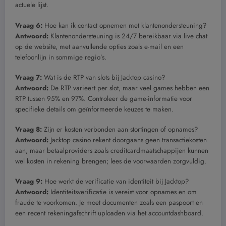
actuele lijst.
Vraag 6:
Hoe kan ik contact opnemen met klantenondersteuning?
Antwoord:
Klantenondersteuning is 24/7 bereikbaar via live chat
op de website, met aanvullende opties zoals e-mail en een
telefoonlijn in sommige regio’s.
Vraag 7:
Wat is de RTP van slots bij Jacktop casino?
Antwoord:
De RTP varieert per slot, maar veel games hebben een
RTP tussen 95% en 97%. Controleer de game-informatie voor
specifieke details om geïnformeerde keuzes te maken.
Vraag 8:
Zijn er kosten verbonden aan stortingen of opnames?
Antwoord:
Jacktop casino rekent doorgaans geen transactiekosten
aan, maar betaalproviders zoals creditcardmaatschappijen kunnen
wel kosten in rekening brengen; lees de voorwaarden zorgvuldig.
Vraag 9:
Hoe werkt de verificatie van identiteit bij Jacktop?
Antwoord:
Identiteitsverificatie is vereist voor opnames en om
fraude te voorkomen. Je moet documenten zoals een paspoort en
een recent rekeningafschrift uploaden via het accountdashboard.