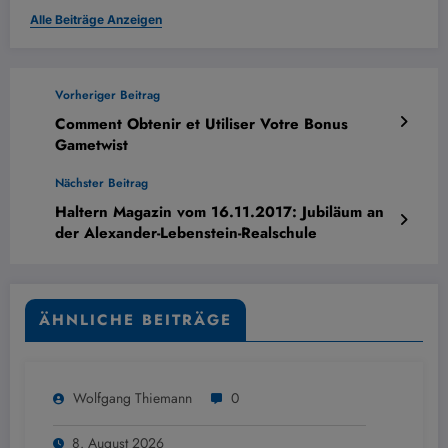
Alle Beiträge Anzeigen
Vorheriger Beitrag
Comment Obtenir et Utiliser Votre Bonus
Gametwist
Nächster Beitrag
Haltern Magazin vom 16.11.2017: Jubiläum an
der Alexander-Lebenstein-Realschule
ÄHNLICHE BEITRÄGE
Wolfgang Thiemann
0
8. August 2026