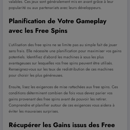
valables. Ces jeux sont généralement mis en avant grâce à leur
popularité ou aux partenariats avec leurs développeurs.
Planification de Votre Gameplay
avec les Free Spins
L’utilisation des free spins ne se limite pas au simple fait de jouer
sans frais. Elle nécessite une planification pour maximiser vos gains
potentiels. Identifiez d’abord les machines à sous les plus
avantageuses sur lesquelles vos free spins peuvent être utilisés.
Renseignez-vous sur les taux de redistribution de ces machines
pour choisir les plus généreuses.
Ensuite, lisez les exigences de mise rattachées aux free spins. Ces
conditions déterminent combien de fois vous devez parier vos
gains provenant des free spins avant de pouvoir les retirer.
Comprendre et planifier autour de ces exigences vous aidera à
éviter les mauvaises surprises.
Récupérer les Gains issus des Free