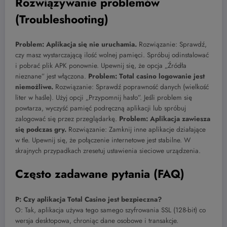
Rozwiązywanie problemów
(Troubleshooting)
Problem: Aplikacja się nie uruchamia.
Rozwiązanie: Sprawdź,
czy masz wystarczającą ilość wolnej pamięci. Spróbuj odinstalować
i pobrać plik APK ponownie. Upewnij się, że opcja „Źródła
nieznane” jest włączona.
Problem: Total casino logowanie jest
niemożliwe.
Rozwiązanie: Sprawdź poprawność danych (wielkość
liter w haśle). Użyj opcji „Przypomnij hasło”. Jeśli problem się
powtarza, wyczyść pamięć podręczną aplikacji lub spróbuj
zalogować się przez przeglądarkę.
Problem: Aplikacja zawiesza
się podczas gry.
Rozwiązanie: Zamknij inne aplikacje działające
w tle. Upewnij się, że połączenie internetowe jest stabilne. W
skrajnych przypadkach zresetuj ustawienia sieciowe urządzenia.
Często zadawane pytania (FAQ)
P: Czy aplikacja Total Casino jest bezpieczna?
O: Tak, aplikacja używa tego samego szyfrowania SSL (128-bit) co
wersja desktopowa, chroniąc dane osobowe i transakcje.