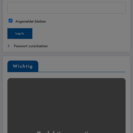
Angemeldet bleiben
Passwort zurücksetzen
Wichtig