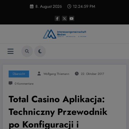
Zum
8. August 2026
12:24:59 PM
Inhalt
springen
Übersicht
Wolfgang Thiemann
22. Oktober 2017
0 Kommentare
Total Casino Aplikacja:
Techniczny Przewodnik
po Konfiguracji i