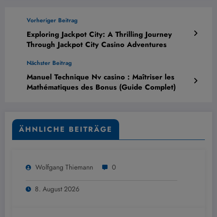
Vorheriger Beitrag
Exploring Jackpot City: A Thrilling Journey
Through Jackpot City Casino Adventures
Nächster Beitrag
Manuel Technique Nv casino : Maîtriser les
Mathématiques des Bonus (Guide Complet)
ÄHNLICHE BEITRÄGE
Wolfgang Thiemann
0
8. August 2026