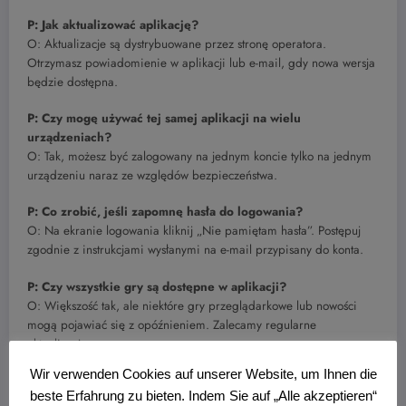
P: Jak aktualizować aplikację?
O: Aktualizacje są dystrybuowane przez stronę operatora.
Otrzymasz powiadomienie w aplikacji lub e-mail, gdy nowa wersja
będzie dostępna.
P: Czy mogę używać tej samej aplikacji na wielu
urządzeniach?
O: Tak, możesz być zalogowany na jednym koncie tylko na jednym
urządzeniu naraz ze względów bezpieczeństwa.
P: Co zrobić, jeśli zapomnę hasła do logowania?
O: Na ekranie logowania kliknij „Nie pamiętam hasła”. Postępuj
zgodnie z instrukcjami wysłanymi na e-mail przypisany do konta.
P: Czy wszystkie gry są dostępne w aplikacji?
O: Większość tak, ale niektóre gry przeglądarkowe lub nowości
mogą pojawiać się z opóźnieniem. Zalecamy regularne
aktualizacje.
Wir verwenden Cookies auf unserer Website, um Ihnen die
Podsumowując,
total casino aplikacja
to wydajne narzędzie do
beste Erfahrung zu bieten. Indem Sie auf „Alle akzeptieren“
gry w drodze. Kluczem do bezproblemowego korzystania jest