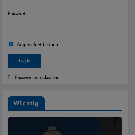
Passwort
Angemeldet bleiben
Passwort zurücksetzen
Wichtig