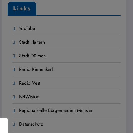
Links
YouTube
Stadt Haltern
Stadt Dülmen
Radio Kiepenkerl
Radio Vest
NRWision
Regionalstelle Bürgermedien Münster
Datenschutz