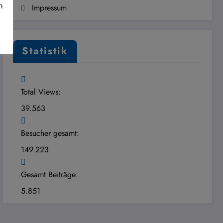
n
Impressum
Statistik
Total Views:
39.563
Besucher gesamt:
149.223
Gesamt Beiträge:
5.851