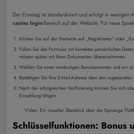
Der Einstieg ist standardisiert und erfolgt in wenigen
casino login
-Bereich auf der Website. Für neue Spiel
Klicken Sie auf der Startseite auf „Registrieren“ oder „K
Füllen Sie das Formular mit korrekten persönlichen Dat
müssen später mit Ihren Dokumenten übereinstimmen.
Wählen Sie einen eindeutigen Benutzernamen und ein sich
Bestätigen Sie Ihre E-Mail-Adresse über den zugesandten L
Nach der erfolgreichen Verifizierung können Sie sich ü
Einzahlung tätigen.
Video: Ein visueller Überblick über die Spinanga Platt
Schlüsselfunktionen: Bonus 