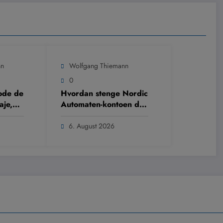
nn
Wolfgang Thiemann
0
ode de
Hvordan stenge Nordic
aje,
Automaten-kontoen din
eza
permanent
6. August 2026