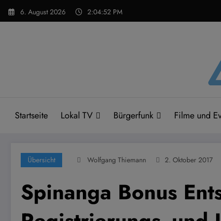
Zum
6. August 2026
2:04:53 PM
Inhalt
springen
Startseite
Lokal TV
Bürgerfunk
Filme und Ev
Übersicht
Wolfgang Thiemann
2. Oktober 2017
Spinanga Bonus Ents
Registrierungs- und 