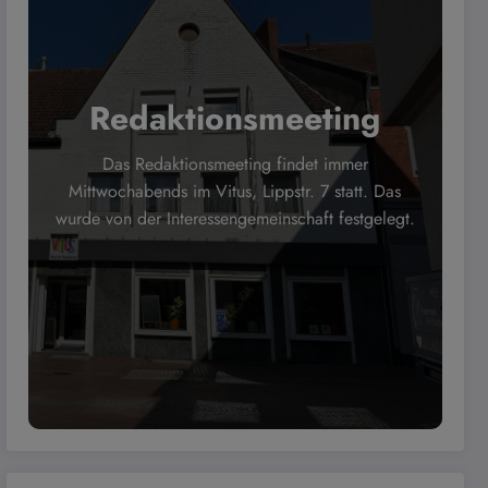
Redaktionsmeeting
Das Redaktionsmeeting findet immer
Mittwochabends im Vitus, Lippstr. 7 statt. Das
wurde von der Interessengemeinschaft festgelegt.