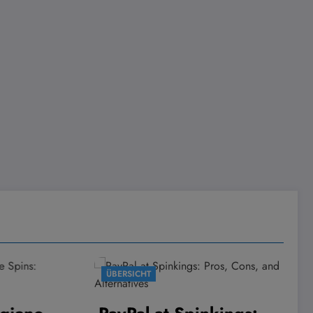
ÜBERSICHT
ÜBERSI