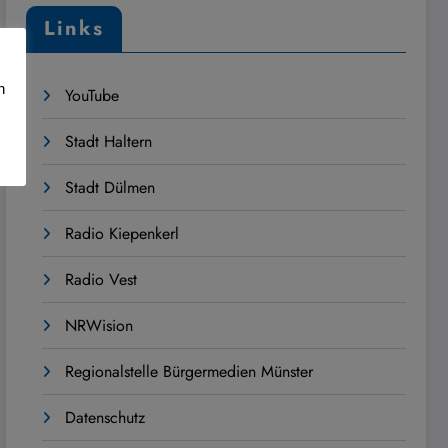
Links
n
YouTube
Stadt Haltern
Stadt Dülmen
Radio Kiepenkerl
Radio Vest
NRWision
Regionalstelle Bürgermedien Münster
Datenschutz