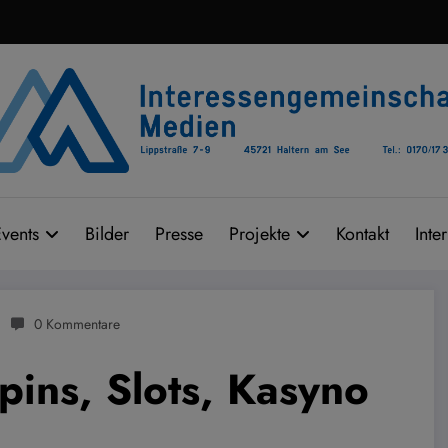
vents
Bilder
Presse
Projekte
Kontakt
Inte
0 Kommentare
pins, Slots, Kasyno