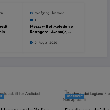
nn
Wolfgang Thiemann
0
osit
Mozzart Bet Metode de
eln
Retragere: Avantaje,
Dezavantaje, Viteza
6. August 2026
ÜBERSICHT