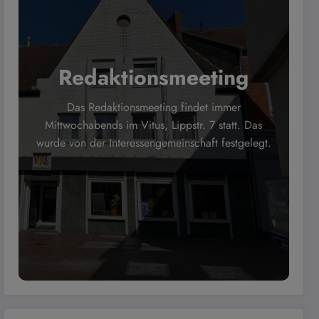
Redaktionsmeeting
Das Redaktionsmeeting findet immer
Mittwochabends im Vitus, Lippstr. 7 statt. Das
wurde von der Interessengemeinschaft festgelegt.