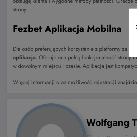
obsługę klienta i wygodne metody płatności. Gracze c
strony.
Fezbet Aplikacja Mobilna
Dla osób preferujących korzystanie z platformy za p
aplikacja
. Oferuje ona pełną funkcjonalność strony 
w dowolnym miejscu i czasie. Aplikacja jest kompaty
Więcej informacji oraz możliwość rejestracji znajdzi
Wolfgang 