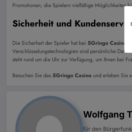
Promotionen, die Spielern vielfältige Möglichkeiten 
Sicherheit und Kundenservic
Die Sicherheit der Spieler hat bei
5Gringo Casino
ob
Verschlüsselungstechnologien sind persönliche Daten 
steht rund um die Uhr zur Verfügung, um Ihnen bei Fr
Besuchen Sie das
5Gringo Casino
und erleben Sie se
Wolfgang 
für den Bürgerfunk