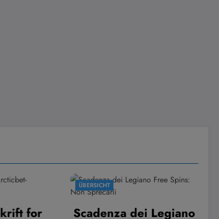
ÜBERSICHT
ift for
Scadenza dei Legiano