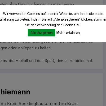
bieten, ihre Gewinnchancen zu maximieren.
Wir verwenden Cookies auf unserer Website, um Ihnen die beste
e
Erfahrung zu bieten. Indem Sie auf „Alle akzeptieren“ klicken, stimme
Sie der Verwendung der Cookies zu.
Mehr erfahren
Alle akzeptieren
erste Priorität. Dank fortschrittlicher
und Transaktionen stets geschützt. Der Kundenservice
agen oder Anliegen zu helfen.
lbst die Vielfalt und den Spaß, den es zu bieten hat.
Thiemann
 im Kreis Recklinghausen und im Kreis