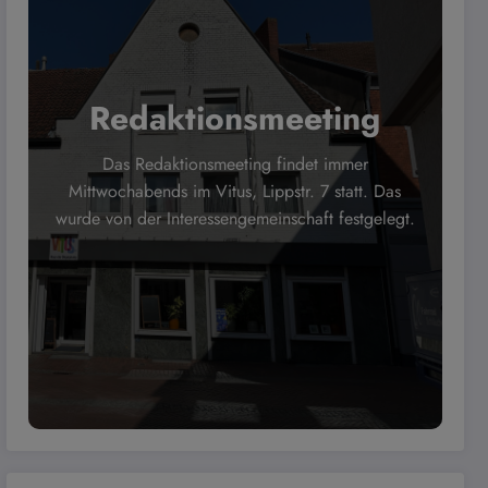
Redaktionsmeeting
Das Redaktionsmeeting findet immer
Mittwochabends im Vitus, Lippstr. 7 statt. Das
wurde von der Interessengemeinschaft festgelegt.