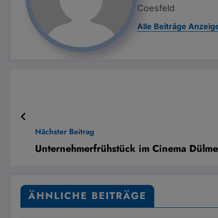
Coesfeld
Alle Beiträge Anzeig
Nächster Beitrag
Unternehmerfrühstück im Cinema Dülm
ÄHNLICHE BEITRÄGE