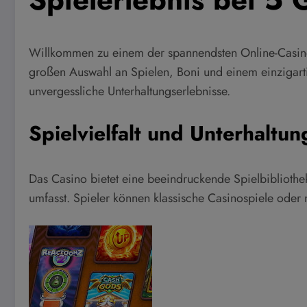
Willkommen zu einem der spannendsten Online-Casi
großen Auswahl an Spielen, Boni und einem einzigar
unvergessliche Unterhaltungserlebnisse.
Spielvielfalt und Unterhaltun
Das Casino bietet eine beeindruckende Spielbibliothe
umfasst. Spieler können klassische Casinospiele oder n