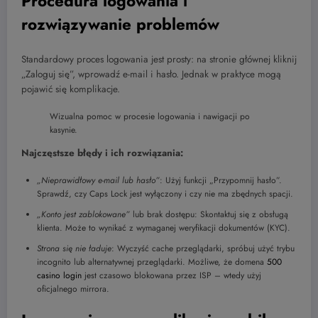
Procedura logowania i
rozwiązywanie problemów
Standardowy proces logowania jest prosty: na stronie głównej kliknij
„Zaloguj się”, wprowadź e-mail i hasło. Jednak w praktyce mogą
pojawić się komplikacje.
Wizualna pomoc w procesie logowania i nawigacji po
kasynie.
Najczęstsze błędy i ich rozwiązania:
„Nieprawidłowy e-mail lub hasło”
: Użyj funkcji „Przypomnij hasło”.
Sprawdź, czy Caps Lock jest wyłączony i czy nie ma zbędnych spacji.
„Konto jest zablokowane”
lub brak dostępu: Skontaktuj się z obsługą
klienta. Może to wynikać z wymaganej weryfikacji dokumentów (KYC).
Strona się nie ładuje
: Wyczyść cache przeglądarki, spróbuj użyć trybu
incognito lub alternatywnej przeglądarki. Możliwe, że domena
500
casino login
jest czasowo blokowana przez ISP – wtedy użyj
oficjalnego mirrora.