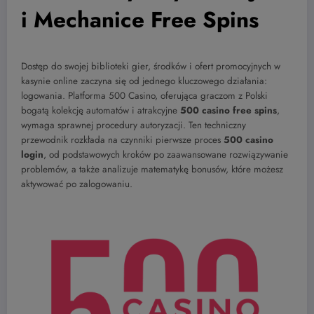
i Mechanice Free Spins
Dostęp do swojej biblioteki gier, środków i ofert promocyjnych w
kasynie online zaczyna się od jednego kluczowego działania:
logowania. Platforma 500 Casino, oferująca graczom z Polski
bogatą kolekcję automatów i atrakcyjne
500 casino free spins
,
wymaga sprawnej procedury autoryzacji. Ten techniczny
przewodnik rozkłada na czynniki pierwsze proces
500 casino
login
, od podstawowych kroków po zaawansowane rozwiązywanie
problemów, a także analizuje matematykę bonusów, które możesz
aktywować po zalogowaniu.