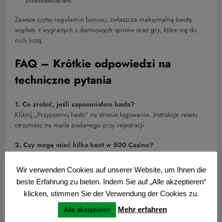
przedsięwzięciem.
Zawsze czytaj regulamin bonusu, zwłaszcza maksymalną kwotę
wypłaty z wygranych z darmowych spinów oraz gry, które się do
nich liczą.
FAQ – Krótkie odpowiedzi na
techniczne pytania
1. Co zrobić, jeśli zapomniałem hasła?
Kliknij „Przypomnij hasło” na stronie logowania. Instrukcje resetu
otrzymasz na maila podanego przy rejestracji.
2. Czy mogę mieć kilka kont w 500 Casino?
Nie. Posiadanie wielu kont jest zabronione regulaminem i
prowadzi do blokady wszystkich kont oraz konfiskaty środków.
Wir verwenden Cookies auf unserer Website, um Ihnen die
beste Erfahrung zu bieten. Indem Sie auf „Alle akzeptieren“
3. Dlaczego nie otrzymałem darmowych spinów po
klicken, stimmen Sie der Verwendung der Cookies zu.
logowaniu?
Free spins są przyznawane za spełnienie warunków (np. pierwszy
Mehr erfahren
Alle akzeptieren
depozyt). Sprawdź zakładkę „Bonusy” w swoim koncie lub