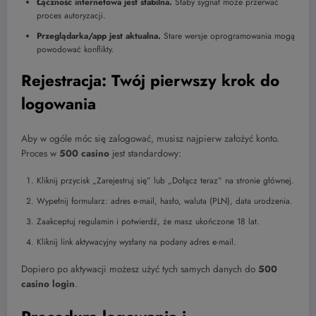
Łączność internetowa jest stabilna.
Słaby sygnał może przerwać
proces autoryzacji.
Przeglądarka/app jest aktualna.
Stare wersje oprogramowania mogą
powodować konflikty.
Rejestracja: Twój pierwszy krok do
logowania
Aby w ogóle móc się zalogować, musisz najpierw założyć konto.
Proces w
500 casino
jest standardowy:
Kliknij przycisk „Zarejestruj się” lub „Dołącz teraz” na stronie głównej.
Wypełnij formularz: adres e-mail, hasło, waluta (PLN), data urodzenia.
Zaakceptuj regulamin i potwierdź, że masz ukończone 18 lat.
Kliknij link aktywacyjny wysłany na podany adres e-mail.
Dopiero po aktywacji możesz użyć tych samych danych do
500
casino login
.