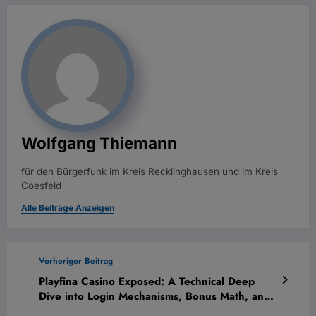
Wolfgang Thiemann
für den Bürgerfunk im Kreis Recklinghausen und im Kreis
Coesfeld
Alle Beiträge Anzeigen
Vorheriger Beitrag
Playfina Casino Exposed: A Technical Deep
Dive into Login Mechanisms, Bonus Math, and
Security Protocols