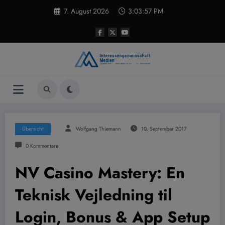
Zum
7. August 2026
3:03:57 PM
Inhalt
springen
Übersicht
Wolfgang Thiemann
10. September 2017
0 Kommentare
NV Casino Mastery: En
Teknisk Vejledning til
Login, Bonus & App Setup