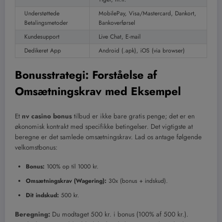
Understøttede
MobilePay, Visa/Mastercard, Dankort,
Betalingsmetoder
Bankoverførsel
Kundesupport
Live Chat, E-mail
Dedikeret App
Android (.apk), iOS (via browser)
Bonusstrategi: Forståelse af
Omsætningskrav med Eksempel
Et
nv casino bonus
tilbud er ikke bare gratis penge; det er en
økonomisk kontrakt med specifikke betingelser. Det vigtigste at
beregne er det samlede omsætningskrav. Lad os antage følgende
velkomstbonus:
Bonus:
100% op til 1000 kr.
Omsætningskrav (Wagering):
30x (bonus + indskud).
Dit indskud:
500 kr.
Beregning:
Du modtaget 500 kr. i bonus (100% af 500 kr.).