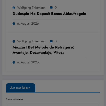
Wolfgang Thiemann
0
Dudespin No Deposit Bonus Ablaufregeln
6. August 2026
Wolfgang Thiemann
0
Mozzart Bet Metode de Retragere:
Avantaje, Dezavantaje, Viteza
6. August 2026
Anmelden
Benutzername