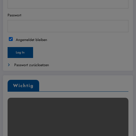
Passwort
Angemeldet bleiben
Passwort zurücksetzen
Wichtig