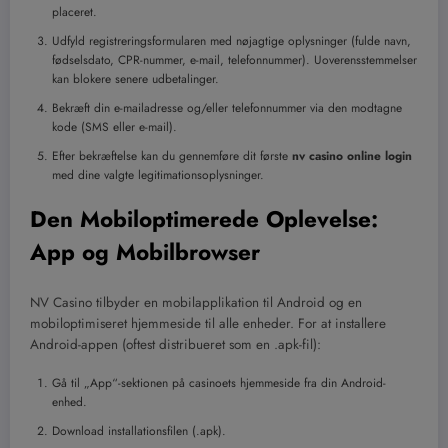
placeret.
Udfyld registreringsformularen med nøjagtige oplysninger (fulde navn,
fødselsdato, CPR-nummer, e-mail, telefonnummer). Uoverensstemmelser
kan blokere senere udbetalinger.
Bekræft din e-mailadresse og/eller telefonnummer via den modtagne
kode (SMS eller e-mail).
Efter bekræftelse kan du gennemføre dit første
nv casino online login
med dine valgte legitimationsoplysninger.
Den Mobiloptimerede Oplevelse:
App og Mobilbrowser
NV Casino tilbyder en mobilapplikation til Android og en
mobiloptimiseret hjemmeside til alle enheder. For at installere
Android-appen (oftest distribueret som en .apk-fil):
Gå til „App“-sektionen på casinoets hjemmeside fra din Android-
enhed.
Download installationsfilen (.apk).