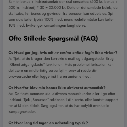
Samlet bonus + indskudsbeløb der skal omsættes: (500 kr. bonus +
500 kr. indskud) * 30 = 30.000 kr. Dette er det samlede beløb, du
skal satse, før bonus og gevinster fra bonusen kan udbetales. Spil
som slots tæller typisk 100% med, mens roulette måske kun tæller
10% med, hvilket gør omsætningen langt større.
Ofte Stillede Spørgsmål (FAQ)
Q: Hvad gør jeg, hvis mit
nv casino online login
ikke virker?
A: Tjek, at du bruger den korrekte e-mail og adgangskode. Brug
„Glemt adgangskode“-funktionen. Hvis problemet fortsætter, kan
det være en midlertidig serverfejl – prøv at rydde din
browsercache eller logge ind fra en anden enhed.
Q: Hvorfor blev min bonus ikke aktiveret automatisk?
A> De fleste bonusser skal aktiveres manuelt under eller lige efter
indskud. Tjek „Bonusser“-sektionen i din konto, eller kontakt support
for at få den tildelt. Sørg også for, at du har opfyldt eventuelle
kampagnekoder.
Q: Hvor lang tid tager en udbetaling typisk?