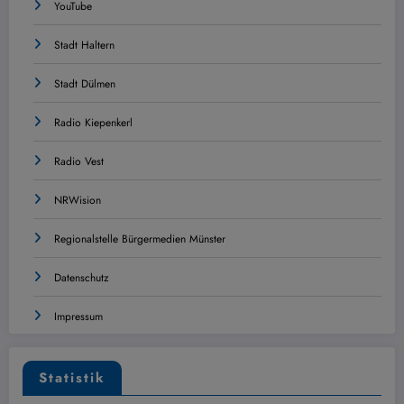
YouTube
Stadt Haltern
Stadt Dülmen
Radio Kiepenkerl
Radio Vest
NRWision
Regionalstelle Bürgermedien Münster
Datenschutz
Impressum
Statistik