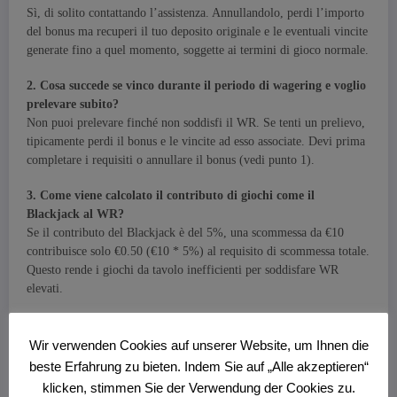
Sì, di solito contattando l’assistenza. Annullandolo, perdi l’importo
del bonus ma recuperi il tuo deposito originale e le eventuali vincite
generate fino a quel momento, soggette ai termini di gioco normale.
2. Cosa succede se vinco durante il periodo di wagering e voglio
prelevare subito?
Non puoi prelevare finché non soddisfi il WR. Se tenti un prelievo,
tipicamente perdi il bonus e le vincite ad esso associate. Devi prima
completare i requisiti o annullare il bonus (vedi punto 1).
3. Come viene calcolato il contributo di giochi come il
Blackjack al WR?
Se il contributo del Blackjack è del 5%, una scommessa da €10
contribuisce solo €0.50 (€10 * 5%) al requisito di scommessa totale.
Questo rende i giochi da tavolo inefficienti per soddisfare WR
elevati.
4. Esiste una strategia ottimale per soddisfare i WR con il
minimo rischio?
Wir verwenden Cookies auf unserer Website, um Ihnen die
La strategia a più bassa varianza è giocare slot a bassa volatilità e
beste Erfahrung zu bieten. Indem Sie auf „Alle akzeptieren“
alto RTP (>96%) con il massimo contributo (100%). Questo
klicken, stimmen Sie der Verwendung der Cookies zu.