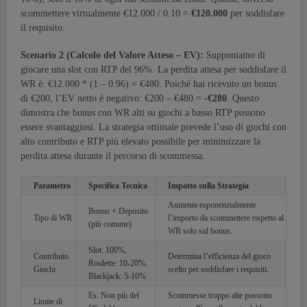
scommettere virtualmente €12.000 / 0.10 =
€120.000
per soddisfare
il requisito.
Scenario 2 (Calcolo del Valore Atteso – EV):
Supponiamo di
giocare una slot con RTP del 96%. La perdita attesa per soddisfare il
WR è: €12.000 * (1 – 0.96) = €480. Poiché hai ricevuto un bonus
di €200, l’EV netto è negativo: €200 – €480 =
-€280
. Questo
dimostra che bonus con WR alti su giochi a basso RTP possono
essere svantaggiosi. La strategia ottimale prevede l’uso di giochi con
alto contributo e RTP più elevato possibile per minimizzare la
perdita attesa durante il percorso di scommessa.
Parametro
Specifica Tecnica
Impatto sulla Strategia
Aumenta esponenzialmente
Bonus + Deposito
Tipo di WR
l’importo da scommettere rispetto al
(più comune)
WR solo sul bonus.
Slot: 100%,
Contributo
Determina l’efficienza del gioco
Roulette: 10-20%,
Giochi
scelto per soddisfare i requisiti.
Blackjack: 5-10%
Es. Non più del
Scommesse troppo alte possono
Limite di