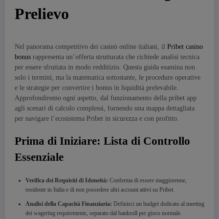
Prelievo
Nel panorama competitivo dei casinò online italiani, il
Pribet casino
bonus
rappresenta un’offerta strutturata che richiede analisi tecnica
per essere sfruttata in modo redditizio. Questa guida esamina non
solo i termini, ma la matematica sottostante, le procedure operative
e le strategie per convertire i bonus in liquidità prelevabile.
Approfondiremo ogni aspetto, dal funzionamento della pribet app
agli scenari di calcolo complessi, fornendo una mappa dettagliata
per navigare l’ecosistema Pribet in sicurezza e con profitto.
Prima di Iniziare: Lista di Controllo
Essenziale
Verifica dei Requisiti di Idoneità:
Conferma di essere maggiorenne,
residente in Italia e di non possedere altri account attivi su Pribet.
Analisi della Capacità Finanziaria:
Definisci un budget dedicato al meeting
dei wagering requirements, separato dal bankroll per gioco normale.