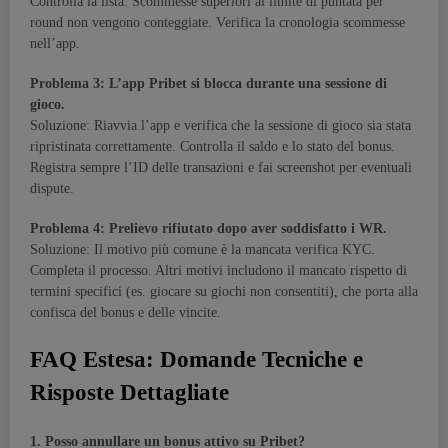
Controlla la lista. Scommesse superiori al limite di puntata per
round non vengono conteggiate. Verifica la cronologia scommesse
nell’app.
Problema 3: L’app Pribet si blocca durante una sessione di
gioco.
Soluzione: Riavvia l’app e verifica che la sessione di gioco sia stata
ripristinata correttamente. Controlla il saldo e lo stato del bonus.
Registra sempre l’ID delle transazioni e fai screenshot per eventuali
dispute.
Problema 4: Prelievo rifiutato dopo aver soddisfatto i WR.
Soluzione: Il motivo più comune è la mancata verifica KYC.
Completa il processo. Altri motivi includono il mancato rispetto di
termini specifici (es. giocare su giochi non consentiti), che porta alla
confisca del bonus e delle vincite.
FAQ Estesa: Domande Tecniche e
Risposte Dettagliate
1. Posso annullare un bonus attivo su Pribet?