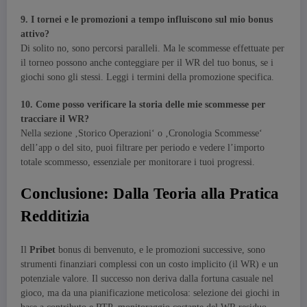
9. I tornei e le promozioni a tempo influiscono sul mio bonus
attivo?
Di solito no, sono percorsi paralleli. Ma le scommesse effettuate per
il torneo possono anche conteggiare per il WR del tuo bonus, se i
giochi sono gli stessi. Leggi i termini della promozione specifica.
10. Come posso verificare la storia delle mie scommesse per
tracciare il WR?
Nella sezione ‚Storico Operazioni‘ o ‚Cronologia Scommesse‘
dell’app o del sito, puoi filtrare per periodo e vedere l’importo
totale scommesso, essenziale per monitorare i tuoi progressi.
Conclusione: Dalla Teoria alla Pratica
Redditizia
Il
Pribet
bonus di benvenuto, e le promozioni successive, sono
strumenti finanziari complessi con un costo implicito (il WR) e un
potenziale valore. Il successo non deriva dalla fortuna casuale nel
gioco, ma da una pianificazione meticolosa: selezione dei giochi in