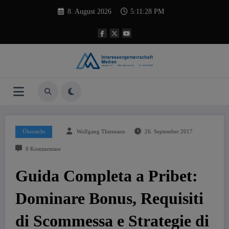
Zum
8. August 2026
5:11:29 PM
Inhalt
springen
Übersicht
Wolfgang Thiemann
26. September 2017
0 Kommentare
Guida Completa a Pribet:
Dominare Bonus, Requisiti
di Scommessa e Strategie di