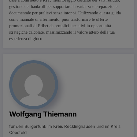
base a contributo e RTP, monitoraggio costante del WR residuo,
gestione del bankroll per sopportare la varianza e preparazione
documentale per prelievi senza intoppi. Utilizzando questa guida
come manuale di riferimento, puoi trasformare le offerte
promozionali di Pribet da semplici incentivi in opportunità
strategiche calcolate, massimizzando il valore atteso della tua
esperienza di gioco.
Wolfgang Thiemann
für den Bürgerfunk im Kreis Recklinghausen und im Kreis
Coesfeld