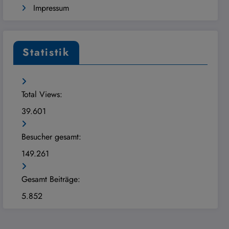
Impressum
Statistik
Total Views:
39.601
Besucher gesamt:
149.261
Gesamt Beiträge:
5.852