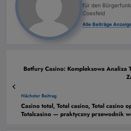
für den Bürgerfunk
Coesfeld
Alle Beiträge Anzeig
Betfury Casino: Kompleksowa Analiza
Z
Nächster Beitrag
Casino total, Total casino, Total casino o
Totalcasino — praktyczny przewodnik wer