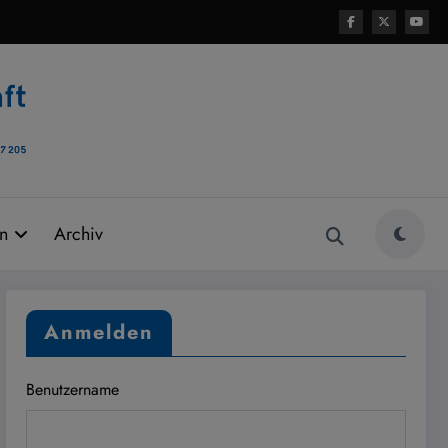
rn
Archiv
Anmelden
Benutzername