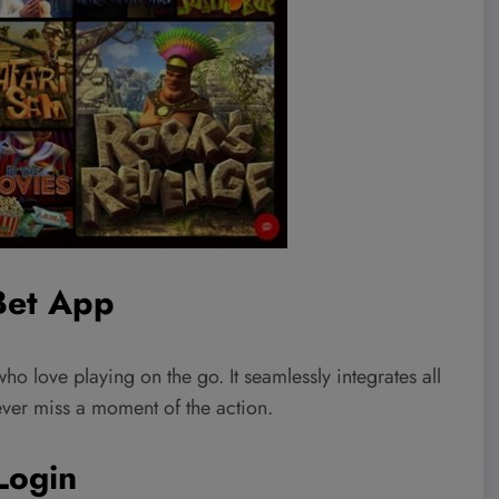
Bet App
 love playing on the go. It seamlessly integrates all
ever miss a moment of the action.
Login