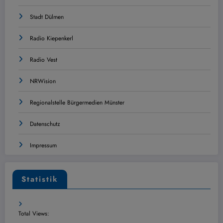
Stadt Dülmen
Radio Kiepenkerl
Radio Vest
NRWision
Regionalstelle Bürgermedien Münster
Datenschutz
Impressum
Statistik
Total Views: