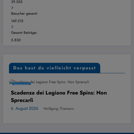
39.555
Besucher gesamt:
149.215
Gesamt Beiträge:
5.850
Das hast du vielleicht verpasst
ÜBERSICHT
 dei Legiano Free Spins: Non
PayPal at
i
Alternativ
026
6. August 20
Wolfgang Thiemann