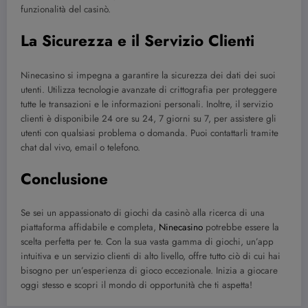
funzionalità del casinò.
La Sicurezza e il Servizio Clienti
Ninecasino si impegna a garantire la sicurezza dei dati dei suoi
utenti. Utilizza tecnologie avanzate di crittografia per proteggere
tutte le transazioni e le informazioni personali. Inoltre, il servizio
clienti è disponibile 24 ore su 24, 7 giorni su 7, per assistere gli
utenti con qualsiasi problema o domanda. Puoi contattarli tramite
chat dal vivo, email o telefono.
Conclusione
Se sei un appassionato di giochi da casinò alla ricerca di una
piattaforma affidabile e completa,
Ninecasino
potrebbe essere la
scelta perfetta per te. Con la sua vasta gamma di giochi, un’app
intuitiva e un servizio clienti di alto livello, offre tutto ciò di cui hai
bisogno per un’esperienza di gioco eccezionale. Inizia a giocare
oggi stesso e scopri il mondo di opportunità che ti aspetta!