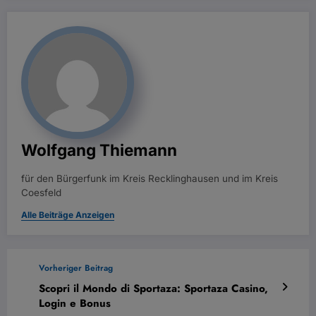
Wolfgang Thiemann
für den Bürgerfunk im Kreis Recklinghausen und im Kreis
Coesfeld
Alle Beiträge Anzeigen
Vorheriger Beitrag
Scopri il Mondo di Sportaza: Sportaza Casino,
Login e Bonus