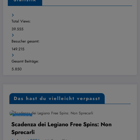
Total Views:
39.555
Besucher gesamt:
149.215
Gesamt Beiträge:
5.850
Das hast du vielleicht verpasst
SICHT
ÜBERSI
enza dei Legiano Free Spins: Non
PayPa
carli
Alter