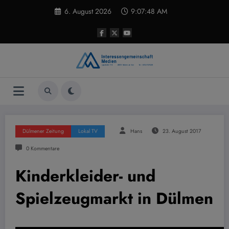
Zum
6. August 2026
9:07:49 AM
Inhalt
springen
Dülmener Zeitung
Lokal TV
Hans
23. August 2017
0 Kommentare
Kinderkleider- und
Spielzeugmarkt in Dülmen