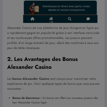
Alexander Casino est une plateforme de jeux d’argent en ligne qui
a rapidement gagné en popularité grâce à son interface conviviale
et ses nombreuses offres promotionnelles. Les joueurs peuvent
profiter d’un large éventail de jeux, allant des machines à sous aux
jeux de table classiques.
2. Les Avantages des Bonus
Alexander Casino
Les
bonus Alexander Casino
sont conçus pour maximiser votre
expérience de jeu. Voici quelques types de bonus que vous pouvez
rencontrer :
Bonus de bienvenue :
Ce bonus est offert aux nouveaux joueurs dès
leur
Alexander Casino login
.