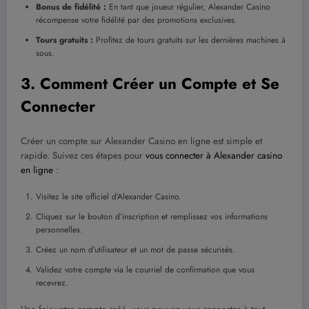
Bonus de fidélité :
En tant que joueur régulier, Alexander Casino
récompense votre fidélité par des promotions exclusives.
Tours gratuits :
Profitez de tours gratuits sur les dernières machines à
sous.
3. Comment Créer un Compte et Se
Connecter
Créer un compte sur Alexander Casino en ligne est simple et
rapide. Suivez ces étapes pour
vous connecter à Alexander casino
en ligne
:
Visitez le site officiel d’Alexander Casino.
Cliquez sur le bouton d’inscription et remplissez vos informations
personnelles.
Créez un nom d’utilisateur et un mot de passe sécurisés.
Validez votre compte via le courriel de confirmation que vous
recevrez.