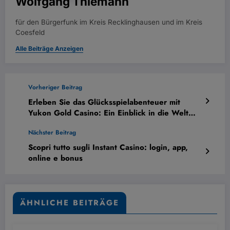
Wolfgang Thiemann
für den Bürgerfunk im Kreis Recklinghausen und im Kreis
Coesfeld
Alle Beiträge Anzeigen
Vorheriger Beitrag
Erleben Sie das Glücksspielabenteuer mit
Yukon Gold Casino: Ein Einblick in die Welt
von Yukon Gold, Yukon Gold Casino
Nächster Beitrag
Österreich und mehr
Scopri tutto sugli Instant Casino: login, app,
online e bonus
ÄHNLICHE BEITRÄGE