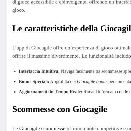
di gioco accessibile e coinvolgente, offrendo un’interfa
gioco.
Le caratteristiche della Giocagi
L’app di Giocagile offre un’esperienza di gioco ottimale 
offrire il massimo divertimento. Le funzionalità includ
Interfaccia Intuitiva:
Naviga facilmente tra scommesse sporti
Bonus Speciali:
Approfitta dei
Giocagile bonus
per aumentare
Aggiornamenti in Tempo Reale:
Rimani informato con le ul
Scommesse con Giocagile
Le
Giocagile scommesse
offrono quote competitive e nu