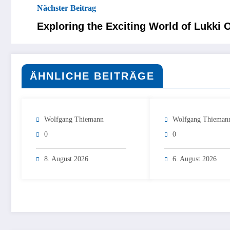
Nächster Beitrag
Exploring the Exciting World of Lukki
ÄHNLICHE BEITRÄGE
Wolfgang Thiemann
Wolfgang Thieman
0
0
8. August 2026
6. August 2026