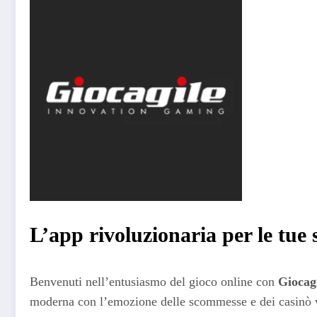
L’app rivoluzionaria per le tu
Benvenuti nell’entusiasmo del gioco online con
Giocag
moderna con l’emozione delle scommesse e dei casinò v