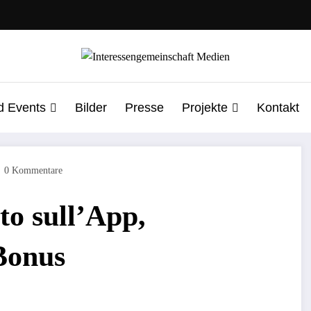
d Events
Bilder
Presse
Projekte
Kontakt
0 Kommentare
to sull’App,
Bonus