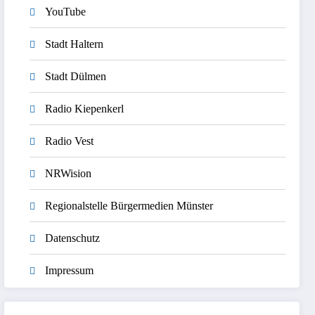
YouTube
Stadt Haltern
Stadt Dülmen
Radio Kiepenkerl
Radio Vest
NRWision
Regionalstelle Bürgermedien Münster
Datenschutz
Impressum