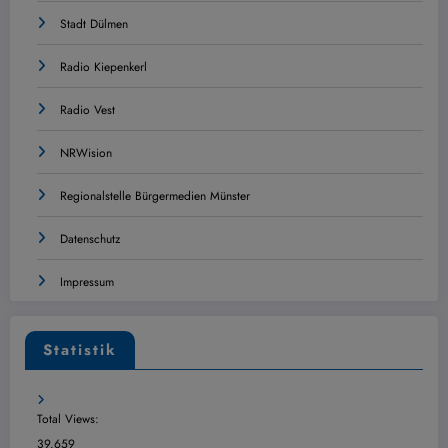
Stadt Dülmen
Radio Kiepenkerl
Radio Vest
NRWision
Regionalstelle Bürgermedien Münster
Datenschutz
Impressum
Statistik
Total Views:
39.659