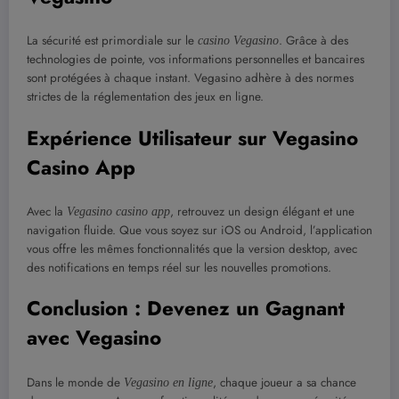
La sécurité est primordiale sur le
. Grâce à des
casino Vegasino
technologies de pointe, vos informations personnelles et bancaires
sont protégées à chaque instant. Vegasino adhère à des normes
strictes de la réglementation des jeux en ligne.
Expérience Utilisateur sur Vegasino
Casino App
Avec la
, retrouvez un design élégant et une
Vegasino casino app
navigation fluide. Que vous soyez sur iOS ou Android, l’application
vous offre les mêmes fonctionnalités que la version desktop, avec
des notifications en temps réel sur les nouvelles promotions.
Conclusion : Devenez un Gagnant
avec Vegasino
Dans le monde de
, chaque joueur a sa chance
Vegasino en ligne