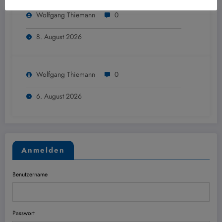
Wolfgang Thiemann
0
8. August 2026
Wolfgang Thiemann
0
6. August 2026
Anmelden
Benutzername
Passwort