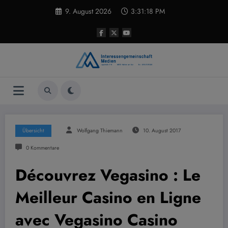
Zum
9. August 2026
3:31:19 PM
Inhalt
springen
Übersicht
Wolfgang Thiemann
10. August 2017
0 Kommentare
Découvrez Vegasino : Le
Meilleur Casino en Ligne
avec Vegasino Casino