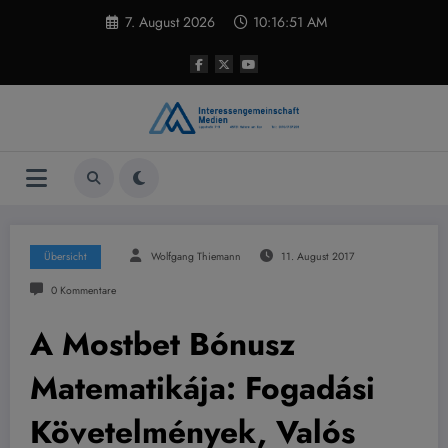
Zum
7. August 2026
10:16:52 AM
Inhalt
springen
Übersicht
Wolfgang Thiemann
11. August 2017
0 Kommentare
A Mostbet Bónusz
Matematikája: Fogadási
Követelmények, Valós