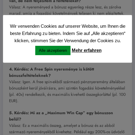
van, de nem teljesítem a feltételeket?
Válasz: A nyereményed a bónusz egyenleg része lesz, és zárolva
marad, amíg a fogadási követelmények teljesen ki nem elégítettek.
Csak ezután váltható „valódi pénzzé” és utalható ki.
Wir verwenden Cookies auf unserer Website, um Ihnen die
3. Kérdés: Lehet több bónuszt egyszerre aktiválni?
beste Erfahrung zu bieten. Indem Sie auf „Alle akzeptieren“
Válasz: Általában nem. A Mostbet szabályzata tiltja a bónuszok
klicken, stimmen Sie der Verwendung der Cookies zu.
halmozását („bonus stacking”). Egy újabb bónusz aktiválása előtt
Mehr erfahren
teljesíteni kell az előző bónusz feltételeit, vagy kérelmezni kell
Alle akzeptieren
annak törlését a pénztárból.
4. Kérdés: A Free Spin nyereménye is kötött
bónuszfeltételeknek?
Válasz: Igen. A free spin-ekből származó pénznyeremény általában
bónuszként kerül jóváírásra, ami szintén fogadási követelményekkel
(pl. 40x) rendelkezik, és maximális kivehető összegkorláttal (pl. 100
EUR).
5. Kérdés: Mi az a „Maximum Win Cap” egy bónuszon
belül?
Válasz: Ez a maximális összeg, amelyet a bónusz és az abból
származó nyereményekből kivehetsz. Például egy 200%-os üdvözlő