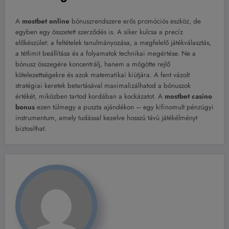
A
mostbet online
bónuszrendszere erős promóciós eszköz, de
egyben egy összetett szerződés is. A siker kulcsa a precíz
előkészület: a feltételek tanulmányozása, a megfelelő játékválasztás,
a tétlimit beállítása és a folyamatok technikai megértése. Ne a
bónusz összegére koncentrálj, hanem a mögötte rejlő
kötelezettségekre és azok matematikai kiútjára. A fent vázolt
stratégiai keretek betartásával maximalizálhatod a bónuszok
értékét, miközben tartod kordában a kockázatot. A
mostbet casino
bonus
ezen túlmegy a puszta ajándékon – egy kifinomult pénzügyi
instrumentum, amely tudással kezelve hosszú távú játékélményt
biztosíthat.