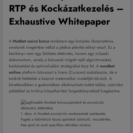
RTP és Kockázatkezelés –
Exhaustive Whitepaper
A
Mostbet casino bonus
rendszere egy komplex ökoszisztéma,
amelynek megértése nélkül a játékos jelentős előnyt veszít. Ez a
kézikönyv nem egy felületes áttekintés, hanem egy műszaki
dokumentum, amely a bónuszok mögött rejlő algoritmusokat,
kockázatokat és optimalizálási stratégiákat tárja fel. A
mostbet
online
platform bónuszait a licenc (Curacao) szabályozza, de a
konkrét feltételek a kaszinó matematikai modelljét tükrözik. A
következőkben a gyakorlatban alkalmazható tudást találsz, számítási
példákkal és kritikus hibaelhárítási forgatókönyvekkell kiegészítve.
1. ábra: A Mostbet promóciós rendszerének szerkezete.
Figyelj a különböző típusú ajánlatok (üdvözlő, visszatérítés,
free spin) és azok specifikus aktiválási zónáira.