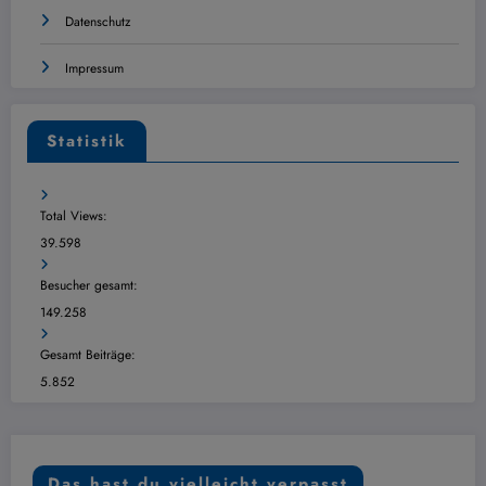
Datenschutz
Impressum
Statistik
Total Views:
39.598
Besucher gesamt:
149.258
Gesamt Beiträge:
5.852
Das hast du vielleicht verpasst