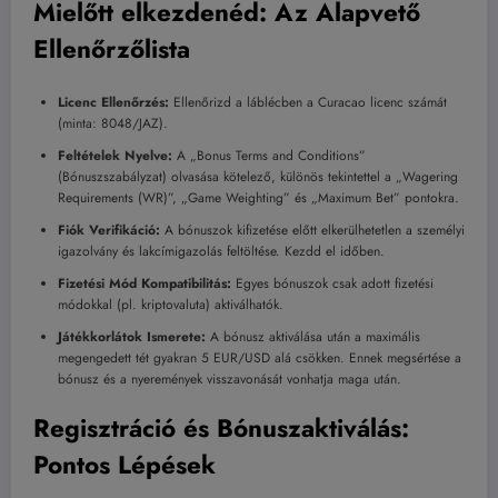
Mielőtt elkezdenéd: Az Alapvető
Ellenőrzőlista
Licenc Ellenőrzés:
Ellenőrizd a láblécben a Curacao licenc számát
(minta: 8048/JAZ).
Feltételek Nyelve:
A „Bonus Terms and Conditions”
(Bónuszszabályzat) olvasása kötelező, különös tekintettel a „Wagering
Requirements (WR)”, „Game Weighting” és „Maximum Bet” pontokra.
Fiók Verifikáció:
A bónuszok kifizetése előtt elkerülhetetlen a személyi
igazolvány és lakcímigazolás feltöltése. Kezdd el időben.
Fizetési Mód Kompatibilitás:
Egyes bónuszok csak adott fizetési
módokkal (pl. kriptovaluta) aktiválhatók.
Játékkorlátok Ismerete:
A bónusz aktiválása után a maximális
megengedett tét gyakran 5 EUR/USD alá csökken. Ennek megsértése a
bónusz és a nyeremények visszavonását vonhatja maga után.
Regisztráció és Bónuszaktiválás:
Pontos Lépések