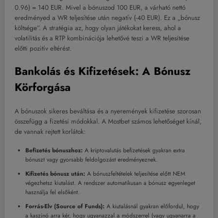
0.96) = 140 EUR. Mivel a bónuszod 100 EUR, a várható nettó
eredményed a WR teljesítése után negatív (-40 EUR). Ez a „bónusz
költsége”. A stratégia az, hogy olyan játékokat keress, ahol a
volatilitás és a RTP kombinációja lehetővé teszi a WR teljesítése
előtti pozitív eltérést.
Bankolás és Kifizetések: A Bónusz
Körforgása
A bónuszok sikeres beváltása és a nyeremények kifizetése szorosan
összefügg a fizetési módokkal. A Mostbet számos lehetőséget kínál,
de vannak rejtett korlátok:
Befizetés bónuszhoz:
A kriptovalutás befizetések gyakran extra
bónuszt vagy gyorsabb feldolgozást eredményeznek.
Kifizetés bónusz után:
A bónuszfeltételek teljesítése előtt NEM
végezhetsz kiutalást. A rendszer automatikusan a bónusz egyenleget
használja fel elsőként.
Forrás-Elv (Source of Funds):
A kiutalásnál gyakran előfordul, hogy
a kaszinó arra kér, hogy ugyanazzal a módszerrel (vagy ugyanarra a