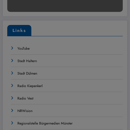
Links
YouTube
Stadt Haltern
Stadt Dülmen
Radio Kiepenkerl
Radio Vest
NRWision
Regionalstelle Bürgermedien Münster