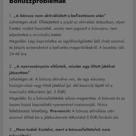
Bónuszproblémák
1.
„A bónusz nem aktiválódott a befizetésem után”
Lehetséges okok:
Elfelejtetted a pipát az aktiválási dobozban; olyan
fizetési módot használtál, amely nem jogosult a bónuszra; nem
teljesítetted a minimális letétet.
Megoldás:
Lépj kapcsolatba az ügyfélszolgálattal (élő chat) azonnal,
és készíts screenshot-ot a befizetés megerősítéséről. A kezelési idő
24-48 óra.
2.
„A nyereményeim eltűntek, miután egy tiltott játékot
játszottam”
Lehetséges ok:
A bónusz aktiválva van, de egy alacsony
hozzájárulású vagy tiltott játékkal (pl. élő kaszinó) léptél túl a
maximális tétkorláton (pl. 5 EUR).
Megoldás:
Ez a bónuszfeltételek súlyos megsértése. A bónuszt és az
összes hozzá kapcsolódó nyereményt visszavonják. Nincs
fellebbezési lehetőség.
Prevenció:
A bónusz aktiválása után
azonnal állítsd be a játékautomata tétkorlátot 5 EUR/forduló alá.
3.
„Nem tudok kiutalni, mert a bónuszfeltételek nem
teljesültek”