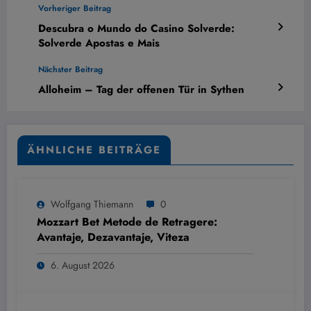
Vorheriger Beitrag
Descubra o Mundo do Casino Solverde:
Solverde Apostas e Mais
Nächster Beitrag
Alloheim – Tag der offenen Tür in Sythen
ÄHNLICHE BEITRÄGE
Wolfgang Thiemann
0
Mozzart Bet Metode de Retragere:
Avantaje, Dezavantaje, Viteza
6. August 2026