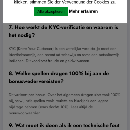
klicken, stimmen Sie der Verwendung der Cookies zu.
Ja, er zijn maximale opnamelimieten per dag, week of maand.
Deze limieten staan vermeld in de algemene voorwaarden. Grote
Mehr erfahren
Alle akzeptieren
winsten kunnen onderworpen zijn aan aanvullende verificatie.
7. Hoe werkt de KYC-verificatie en waarom is
het nodig?
KYC (Know Your Customer) is een wettelijke vereiste. Je moet een
identiteitsbewijs, een recent adresbewijs en soms een betaalbewijs
indienen. Dit voorkomt fraude en geldwitwassen.
8. Welke spellen dragen 100% bij aan de
bonuswedervereisten?
Dit varieert per bonus. Over het algemeen dragen slots vaak 100%
bij, terwijl tafelspellen zoals roulette en blackjack een lagere
bijdrage hebben (soms slechts 10%). Lees altijd de
bonusvoorwaarden.
9. Wat moet ik doen als ik een technische fout