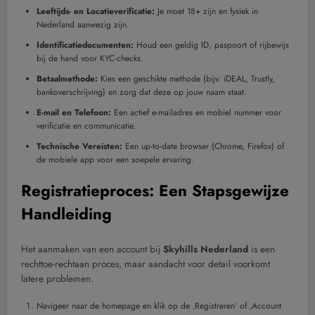
Leeftijds- en Locatieverificatie:
Je moet 18+ zijn en fysiek in
Nederland aanwezig zijn.
Identificatiedocumenten:
Houd een geldig ID, paspoort of rijbewijs
bij de hand voor KYC-checks.
Betaalmethode:
Kies een geschikte methode (bijv. iDEAL, Trustly,
bankoverschrijving) en zorg dat deze op jouw naam staat.
E-mail en Telefoon:
Een actief e-mailadres en mobiel nummer voor
verificatie en communicatie.
Technische Vereisten:
Een up-to-date browser (Chrome, Firefox) of
de mobiele app voor een soepele ervaring.
Registratieproces: Een Stapsgewijze
Handleiding
Het aanmaken van een account bij
Skyhills Nederland
is een
rechttoe-rechtaan proces, maar aandacht voor detail voorkomt
latere problemen.
Navigeer naar de homepage en klik op de ‚Registreren‘ of ‚Account