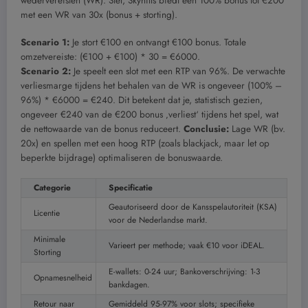
wedervereisten (WR). Stel, Skyhills biedt een 100% bonus tot €200
met een WR van 30x (bonus + storting).
Scenario 1:
Je stort €100 en ontvangt €100 bonus. Totale
omzetvereiste: (€100 + €100) * 30 = €6000.
Scenario 2:
Je speelt een slot met een RTP van 96%. De verwachte
verliesmarge tijdens het behalen van de WR is ongeveer (100% –
96%) * €6000 = €240. Dit betekent dat je, statistisch gezien,
ongeveer €240 van de €200 bonus ‚verliest‘ tijdens het spel, wat
de nettowaarde van de bonus reduceert.
Conclusie:
Lage WR (bv.
20x) en spellen met een hoog RTP (zoals blackjack, maar let op
beperkte bijdrage) optimaliseren de bonuswaarde.
Categorie
Specificatie
Geautoriseerd door de Kansspelautoriteit (KSA)
Licentie
voor de Nederlandse markt.
Minimale
Varieert per methode; vaak €10 voor iDEAL.
Storting
E-wallets: 0-24 uur; Bankoverschrijving: 1-3
Opnamesnelheid
bankdagen.
Retour naar
Gemiddeld 95-97% voor slots; specifieke