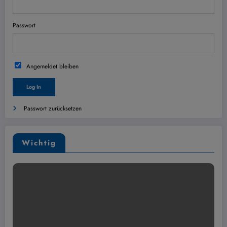
Passwort
Angemeldet bleiben
Passwort zurücksetzen
Wichtig