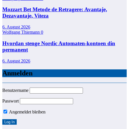
Mozzart Bet Metode de Retragere: Avantaje,
Dezavantaje, Viteza
6. August 2026
Wolfgang Thiemann
0
Hvordan stenge Nordic Automaten-kontoen din
permanent
6. August 2026
Anmelden
Benutzername
Passwort
Angemeldet bleiben