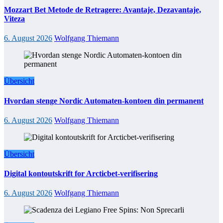
Mozzart Bet Metode de Retragere: Avantaje, Dezavantaje,
Viteza
6. August 2026
Wolfgang Thiemann
Übersicht
Hvordan stenge Nordic Automaten-kontoen din permanent
6. August 2026
Wolfgang Thiemann
Übersicht
Digital kontoutskrift for Arcticbet-verifisering
6. August 2026
Wolfgang Thiemann