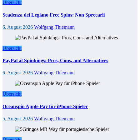
Übersicht
Scadenza dei Legiano Free Spins: Non Sprecarli
6. August 2026
Wolfgang Thiemann
Übersicht
PayPal at Spinkings: Pros, Cons, and Alternatives
6. August 2026
Wolfgang Thiemann
Übersicht
Oceanspin Apple Pay für iPhone-Spieler
5. August 2026
Wolfgang Thiemann
Übersicht