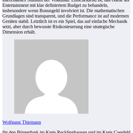
Entertainment mit klar definiertem Budget zu behandeln,
insbesondere wenn Bonusgeld involviert ist. Die mathematischen
Grundlagen sind transparent, und die Performance ist auf modernen
Geräten stabil. Letztlich ist es ein Spiel, das auf einfache Mechanik
setzt, aber durch bewusste Risikosteuerung eine strategische
Dimension erhält.
Wolfgang Thiemann
für den Bürgerfunk im Kreis Recklinghausen und im Kreis Coesfeld