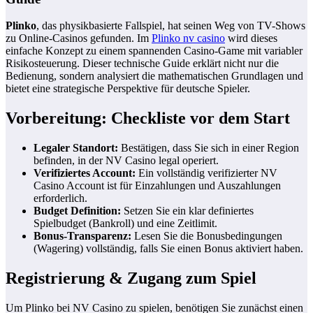
Plinko
, das physikbasierte Fallspiel, hat seinen Weg von TV-Shows
zu Online-Casinos gefunden. Im
Plinko nv casino
wird dieses
einfache Konzept zu einem spannenden Casino-Game mit variabler
Risikosteuerung. Dieser technische Guide erklärt nicht nur die
Bedienung, sondern analysiert die mathematischen Grundlagen und
bietet eine strategische Perspektive für deutsche Spieler.
Vorbereitung: Checkliste vor dem Start
Legaler Standort:
Bestätigen, dass Sie sich in einer Region
befinden, in der NV Casino legal operiert.
Verifiziertes Account:
Ein vollständig verifizierter NV
Casino Account ist für Einzahlungen und Auszahlungen
erforderlich.
Budget Definition:
Setzen Sie ein klar definiertes
Spielbudget (Bankroll) und eine Zeitlimit.
Bonus-Transparenz:
Lesen Sie die Bonusbedingungen
(Wagering) vollständig, falls Sie einen Bonus aktiviert haben.
Registrierung & Zugang zum Spiel
Um Plinko bei NV Casino zu spielen, benötigen Sie zunächst einen