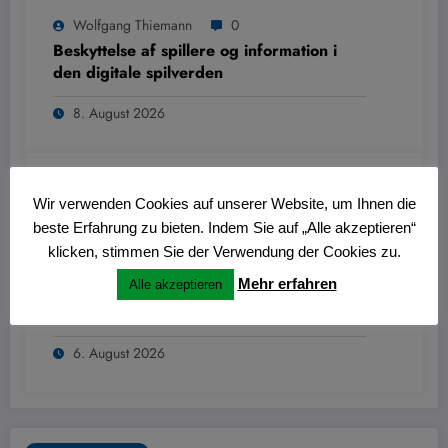
Wolfgang Thiemann
0
Beskyttelse af spillere og information i
den digitale spilverden
8. August 2026
Wolfgang Thiemann
0
Wir verwenden Cookies auf unserer Website, um Ihnen die
beste Erfahrung zu bieten. Indem Sie auf „Alle akzeptieren“
8. August 2026
klicken, stimmen Sie der Verwendung der Cookies zu.
Mehr erfahren
Alle akzeptieren
Wolfgang Thiemann
0
6. August 2026