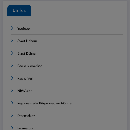
Links
YouTube
Stadt Haltern
Stadt Dülmen
Radio Kiepenkerl
Radio Vest
NRWision
Regionalstelle Bürgermedien Münster
Datenschutz
Impressum