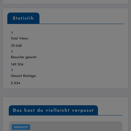
Statistik
Total Views:
39.648
Besucher gesamt:
149.304
Gesamt Beiträge:
5.854
Das hast du vielleicht verpasst
ÜBERSICHT