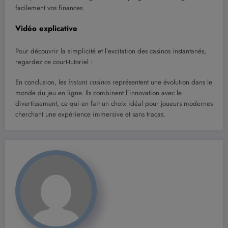
facilement vos finances.
Vidéo explicative
Pour découvrir la simplicité et l’excitation des casinos instantanés,
regardez ce court-tutoriel :
En conclusion, les
représentent une évolution dans le
instant casinos
monde du jeu en ligne. Ils combinent l’innovation avec le
divertissement, ce qui en fait un choix idéal pour joueurs modernes
cherchant une expérience immersive et sans tracas.