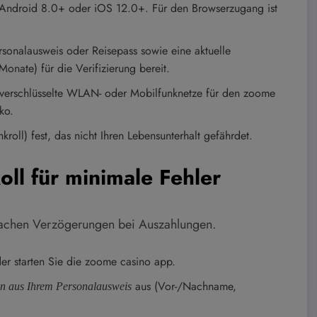
Android 8.0+ oder iOS 12.0+. Für den Browserzugang ist
rsonalausweis oder Reisepass sowie eine aktuelle
Monate) für die Verifizierung bereit.
, verschlüsselte WLAN- oder Mobilfunknetze für den zoome
ko.
roll) fest, das nicht Ihren Lebensunterhalt gefährdet.
oll für minimale Fehler
ursachen Verzögerungen bei Auszahlungen.
der starten Sie die zoome casino app.
aus (Vor-/Nachname,
en aus Ihrem Personalausweis