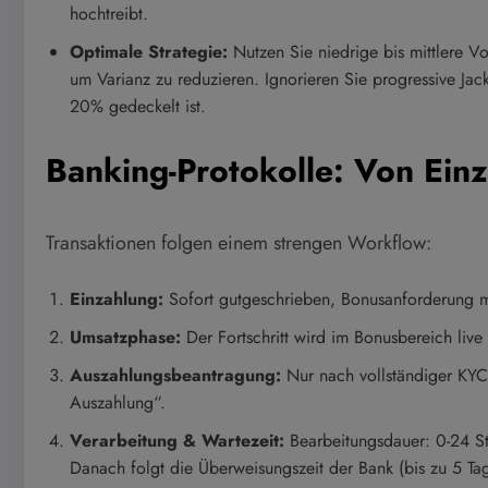
hochtreibt.
Optimale Strategie:
Nutzen Sie niedrige bis mittlere Vo
um Varianz zu reduzieren. Ignorieren Sie progressive Jac
20% gedeckelt ist.
Banking-Protokolle: Von Ein
Transaktionen folgen einem strengen Workflow:
Einzahlung:
Sofort gutgeschrieben, Bonusanforderung mu
Umsatzphase:
Der Fortschritt wird im Bonusbereich live 
Auszahlungsbeantragung:
Nur nach vollständiger KYC
Auszahlung“.
Verarbeitung & Wartezeit:
Bearbeitungsdauer: 0-24 St
Danach folgt die Überweisungszeit der Bank (bis zu 5 Ta