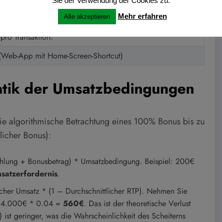
Sie der Verwendung der Cookies zu.
Mehr erfahren
Alle akzeptieren
ximale Auszahlung ohne Verifizierung: 0€. Standard-
pro Transaktion.
 (Web-App mit Home-Screen-Shortcut)
atik der Umsatzbedingungen
ie algorithmische Betrachtung eines 100% Bonus bis zu
icher Bonus):
ahlung + Bonusbetrag) * Umsatzbedingung. Beispiel: 200€
atzerfordernis
.
cher Umsatz * (1 – Durchschnittlicher RTP). Nehmen Sie
 14.000€ * 0.04 =
560€
. Das ist der theoretische Verlust
ist geringer, was die Wahrscheinlichkeit des Scheiterns