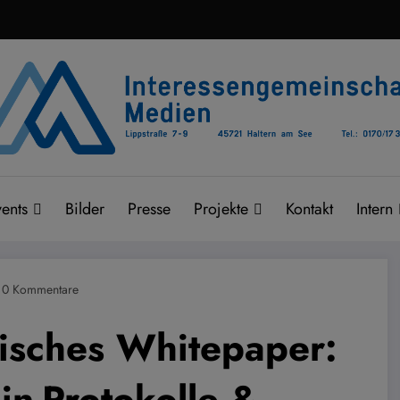
ents
Bilder
Presse
Projekte
Kontakt
Intern
0 Kommentare
isches Whitepaper:
in-Protokolle &