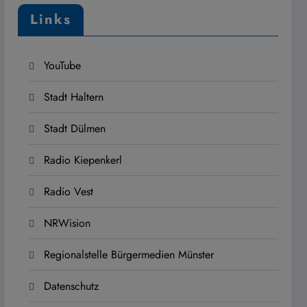
Links
YouTube
Stadt Haltern
Stadt Dülmen
Radio Kiepenkerl
Radio Vest
NRWision
Regionalstelle Bürgermedien Münster
Datenschutz