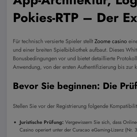
Pokies-RTP – Der Ex
Für technisch versierte Spieler stellt
Zoome casino
eine
und einer breiten Spielbibliothek aufbaut. Dieses White
Bonusbedingungen vor und bietet detaillierte Protokoll
Anwendung, von der ersten Authentifizierung bis zur 
Bevor Sie beginnen: Die Prüf
Stellen Sie vor der Registrierung folgende Kompatibi
Juristische Prüfung:
Vergewissern Sie sich, dass Online-
Casino operiert unter der Curacao eGaming-Lizenz (Nr. 