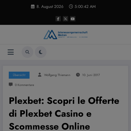
Zum
8. August 2026
5:00:42 AM
Inhalt
springen
Übersicht
Wolfgang Thiemann
10. Juni 2017
0 Kommentare
Plexbet: Scopri le Offerte
di Plexbet Casino e
Scommesse Online