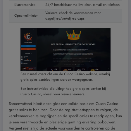
Klantenservice
24/7 beschikbaar via live chat, e-mail en telefoon
Varieert, check de voorwaarden voor
Opnamelimieten
dagelijkse/wekelijkse caps
Een visueel overzicht van de Cusco Casino website, waarbij
gratis spins aanbiedingen worden weergegeven.
Een instructievideo die uitlegt hoe gratis spins werken bij
Cusco Casino, ideaal voor visuele learners.
Samenvattend biedt deze gids een solide basis om Cusco Casino
gratis spins te benutten. Door de registratiestappen te volgen, de
kernkenmerken te begrijpen en de specificaties te raadplegen, kun
je een verantwoorde en plezierige gaming ervaring opbouwen.
Vergeet niet altijd de actuele voorwaarden te controleren op de