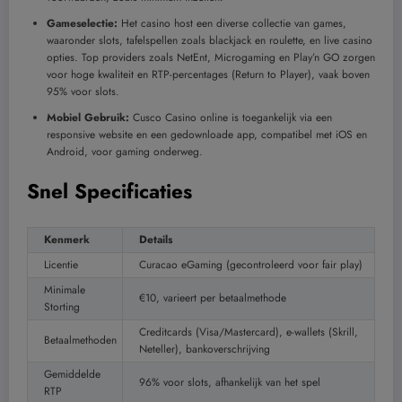
Gameselectie:
Het casino host een diverse collectie van games,
waaronder slots, tafelspellen zoals blackjack en roulette, en live casino
opties. Top providers zoals NetEnt, Microgaming en Play’n GO zorgen
voor hoge kwaliteit en RTP-percentages (Return to Player), vaak boven
95% voor slots.
Mobiel Gebruik:
Cusco Casino online is toegankelijk via een
responsive website en een gedownloade app, compatibel met iOS en
Android, voor gaming onderweg.
Snel Specificaties
Kenmerk
Details
Licentie
Curacao eGaming (gecontroleerd voor fair play)
Minimale
€10, varieert per betaalmethode
Storting
Creditcards (Visa/Mastercard), e-wallets (Skrill,
Betaalmethoden
Neteller), bankoverschrijving
Gemiddelde
96% voor slots, afhankelijk van het spel
RTP