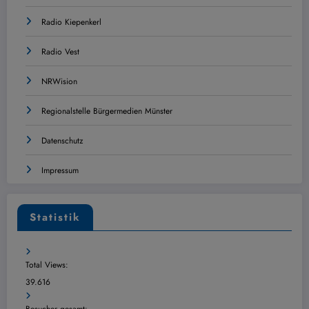
Radio Kiepenkerl
Radio Vest
NRWision
Regionalstelle Bürgermedien Münster
Datenschutz
Impressum
Statistik
Total Views:
39.616