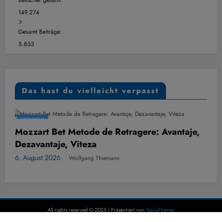
Besucher gesamt:
149.274
Gesamt Beiträge:
5.853
Das hast du vielleicht verpasst
ÜBERSICHT
tragere: Avantaje,
Hvordan stenge Nordic Au
din permanent
6. August 2026
Wolfgang Thiemann
All rights reserved © 2025 | Präsentiert von
SpiceThemes