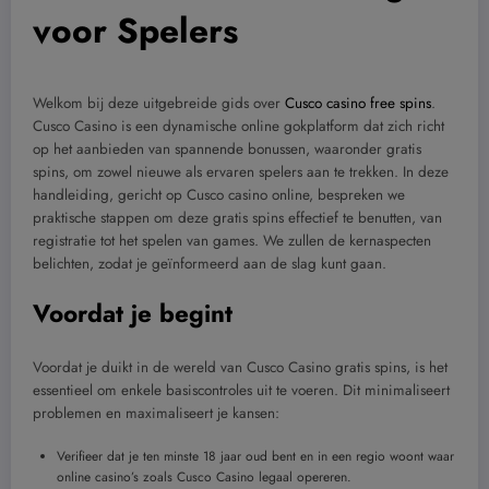
voor Spelers
Welkom bij deze uitgebreide gids over
Cusco casino free spins
.
Cusco Casino is een dynamische online gokplatform dat zich richt
op het aanbieden van spannende bonussen, waaronder gratis
spins, om zowel nieuwe als ervaren spelers aan te trekken. In deze
handleiding, gericht op Cusco casino online, bespreken we
praktische stappen om deze gratis spins effectief te benutten, van
registratie tot het spelen van games. We zullen de kernaspecten
belichten, zodat je geïnformeerd aan de slag kunt gaan.
Voordat je begint
Voordat je duikt in de wereld van Cusco Casino gratis spins, is het
essentieel om enkele basiscontroles uit te voeren. Dit minimaliseert
problemen en maximaliseert je kansen:
Verifieer dat je ten minste 18 jaar oud bent en in een regio woont waar
online casino’s zoals Cusco Casino legaal opereren.