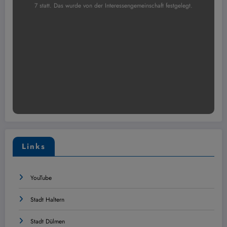
7 statt. Das wurde von der Interessengemeinschaft festgelegt.
Links
YouTube
Stadt Haltern
Stadt Dülmen