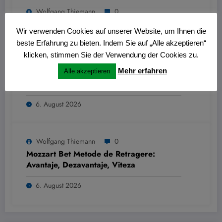
Wolfgang Thiemann
0
Wir verwenden Cookies auf unserer Website, um Ihnen die
6. August 2026
beste Erfahrung zu bieten. Indem Sie auf „Alle akzeptieren“
klicken, stimmen Sie der Verwendung der Cookies zu.
Wolfgang Thiemann
0
Mehr erfahren
Alle akzeptieren
Dudespin No Deposit Bonus Ablaufregeln
6. August 2026
Wolfgang Thiemann
0
Mozzart Bet Metode de Retragere:
Avantaje, Dezavantaje, Viteza
6. August 2026