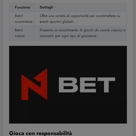
Funzione
Dettagli
Betn1
Offre una varietà di opportunità per scommettere su
scommesse
eventi sportivi globali.
Betn1
Presenta un assortimento di giochi da casinò classici e
casino
innovativi per ogni tipo di giocatore.
Gioca con responsabilità