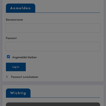
Anmelden
Benutzername
Passwort
Angemeldet bleiben
Passwort zurücksetzen
Wichtig