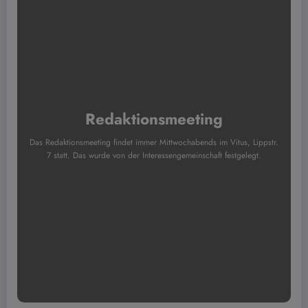
Redaktionsmeeting
Das Redaktionsmeeting findet immer Mittwochabends im Vitus, Lippstr.
7 statt. Das wurde von der Interessengemeinschaft festgelegt.