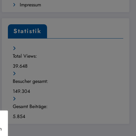
Impressum
Statistik
Total Views:
39.648
Besucher gesamt:
149.304
Gesamt Beiträge:
5.854
n