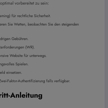
optimal vorbereitet zu sein:
ing) für rechtliche Sicherheit.
zieren Sie Wetten, beobachten Sie den steigenden
edrigen Gebühren.
tanforderungen (WR).
onsive Website für unterwegs.
ngsvolles Spielen.
eld einsetzen.
wei-Faktor-Authentifizierung falls verfügbar.
ritt-Anleitung