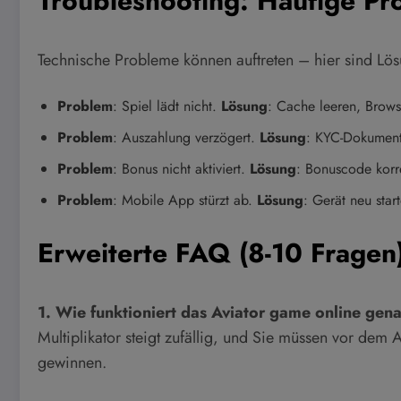
Troubleshooting: Häufige P
Technische Probleme können auftreten – hier sind Lö
Problem
: Spiel lädt nicht.
Lösung
: Cache leeren, Browse
Problem
: Auszahlung verzögert.
Lösung
: KYC-Dokument
Problem
: Bonus nicht aktiviert.
Lösung
: Bonuscode korr
Problem
: Mobile App stürzt ab.
Lösung
: Gerät neu sta
Erweiterte FAQ (8-10 Fragen
1. Wie funktioniert das Aviator game online gen
Multiplikator steigt zufällig, und Sie müssen vor dem A
gewinnen.