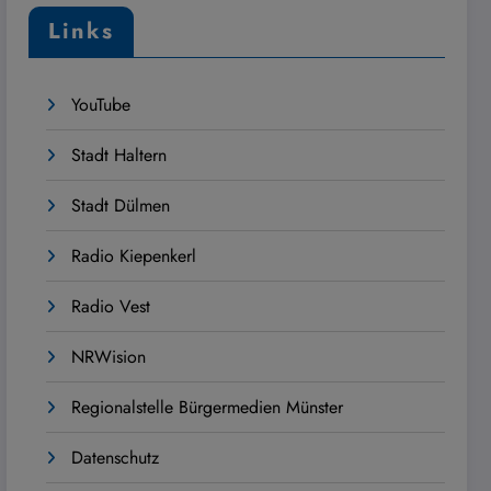
Links
YouTube
Stadt Haltern
Stadt Dülmen
Radio Kiepenkerl
Radio Vest
NRWision
Regionalstelle Bürgermedien Münster
Datenschutz