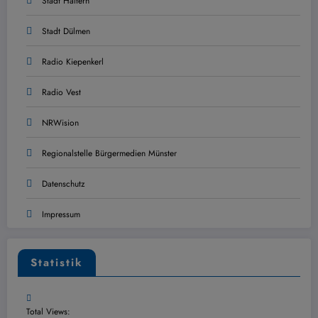
Stadt Haltern
Stadt Dülmen
Radio Kiepenkerl
Radio Vest
NRWision
Regionalstelle Bürgermedien Münster
Datenschutz
Impressum
Statistik
Total Views: