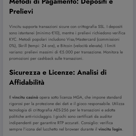
Metodi di Pagamento: Depositi e
Prelievi
Vincitu supporta transazioni sicure con crittografia SSL. I depositi
sono istantanei (minimo €10), mentre i prelievi richiedono verifica
KYC. Metodi popolari includono Visa/Mastercard (commissioni
0%), Skrill (tempi: 24 ore), e Bitcoin (velocità elevata). I limiti
variano: prelievi massimi di €5.000 per transazione. Monitora le
promozioni per cashback sulle transazioni.
Sicurezza e Licenze: Analisi di
Affidabilità
Il
vincitu casinò
opera sotto licenza MGA, che impone standard
rigorosi per la protezione dei dati e il gioco responsabile. Utilizza
tecnologia di crittografia AES-256 per le transazioni e adotta
politiche anti-riciclaggio. I giochi sono certificati da auditor
indipendenti per garantire RTP accurati. Consiglio: verifica
sempre l’icona del lucchetto nel browser durante il
vincitu login
.