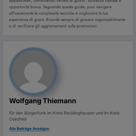
appassionati, combinando varietà di giochi, sicurezza robusta e
opportunità bonus. Seguendo questa guida, puoi navigare
efficacemente le complessità tecniche e migliorare la tua
esperienza di gioco. Ricorda sempre di giocare responsabilmente
e di verificare gli aggiornamenti sulle promozioni.
Wolfgang Thiemann
für den Bürgerfunk im Kreis Recklinghausen und im Kreis
Coesfeld
Alle Beiträge Anzeigen