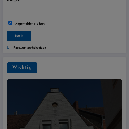
Passwort
Angemeldet bleiben
Passwort zurücksetzen
Wichtig