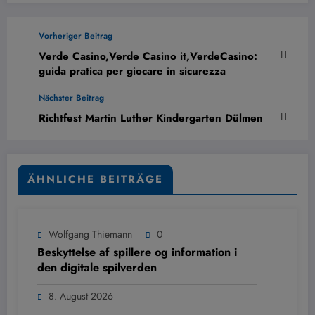
Vorheriger Beitrag
Verde Casino,Verde Casino it,VerdeCasino:
guida pratica per giocare in sicurezza
Nächster Beitrag
Richtfest Martin Luther Kindergarten Dülmen
ÄHNLICHE BEITRÄGE
Wolfgang Thiemann
0
Beskyttelse af spillere og information i
den digitale spilverden
8. August 2026