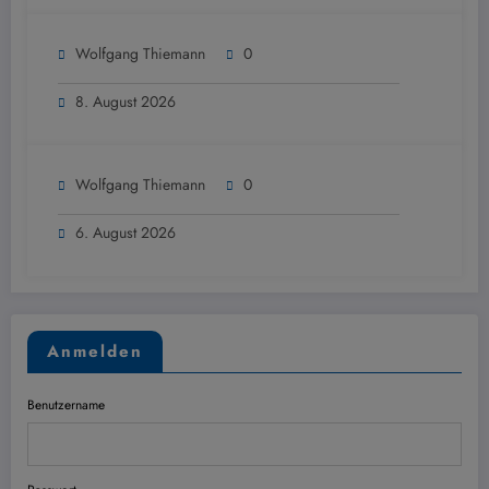
Wolfgang Thiemann
0
8. August 2026
Wolfgang Thiemann
0
6. August 2026
Anmelden
Benutzername