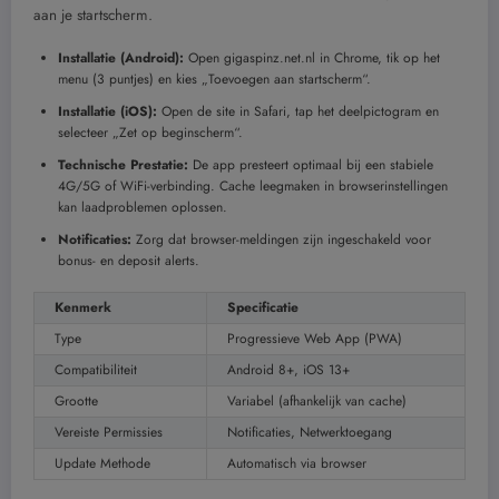
aan je startscherm.
Installatie (Android):
Open gigaspinz.net.nl in Chrome, tik op het
menu (3 puntjes) en kies „Toevoegen aan startscherm“.
Installatie (iOS):
Open de site in Safari, tap het deelpictogram en
selecteer „Zet op beginscherm“.
Technische Prestatie:
De app presteert optimaal bij een stabiele
4G/5G of WiFi-verbinding. Cache leegmaken in browserinstellingen
kan laadproblemen oplossen.
Notificaties:
Zorg dat browser-meldingen zijn ingeschakeld voor
bonus- en deposit alerts.
Kenmerk
Specificatie
Type
Progressieve Web App (PWA)
Compatibiliteit
Android 8+, iOS 13+
Grootte
Variabel (afhankelijk van cache)
Vereiste Permissies
Notificaties, Netwerktoegang
Update Methode
Automatisch via browser