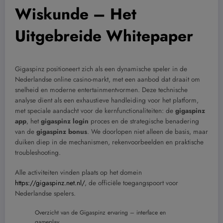
Wiskunde – Het
Uitgebreide Whitepaper
Gigaspinz positioneert zich als een dynamische speler in de
Nederlandse online casino-markt, met een aanbod dat draait om
snelheid en moderne entertainmentvormen. Deze technische
analyse dient als een exhaustieve handleiding voor het platform,
met speciale aandacht voor de kernfunctionaliteiten: de
gigaspinz
app
, het
gigaspinz login
proces en de strategische benadering
van de
gigaspinz bonus
. We doorlopen niet alleen de basis, maar
duiken diep in de mechanismen, rekenvoorbeelden en praktische
troubleshooting.
Alle activiteiten vinden plaats op het domein
https://gigaspinz.net.nl/
, de officiële toegangspoort voor
Nederlandse spelers.
Overzicht van de Gigaspinz ervaring – interface en
gameplay.