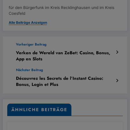
für den Bürgerfunk im Kreis Recklinghausen und im Kreis
Coesfeld
Alle Beiträge Anzeigen
Vorheriger Beitrag
Verken de Wereld van ZeBet: Casino, Bonus,
App en Slots
Nächster Beitrag
Découvrez les Secrets de l’Instant Casino:
Bonus, Login et Plus
ÄHNLICHE BEITRÄGE