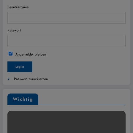
Benutzername
Passwort
Angemeldet bleiben
Passwort zurücksetzen
Wichtig