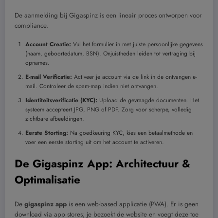
De aanmelding bij Gigaspinz is een lineair proces ontworpen voor
compliance.
Account Creatie:
Vul het formulier in met juiste persoonlijke gegevens
(naam, geboortedatum, BSN). Onjuistheden leiden tot vertraging bij
opnames.
E-mail Verificatie:
Activeer je account via de link in de ontvangen e-
mail. Controleer de spam-map indien niet ontvangen.
Identiteitsverificatie (KYC):
Upload de gevraagde documenten. Het
systeem accepteert JPG, PNG of PDF. Zorg voor scherpe, volledig
zichtbare afbeeldingen.
Eerste Storting:
Na goedkeuring KYC, kies een betaalmethode en
voer een eerste storting uit om het account te activeren.
De Gigaspinz App: Architectuur &
Optimalisatie
De
gigaspinz app
is een web-based applicatie (PWA). Er is geen
download via app stores; je bezoekt de website en voegt deze toe