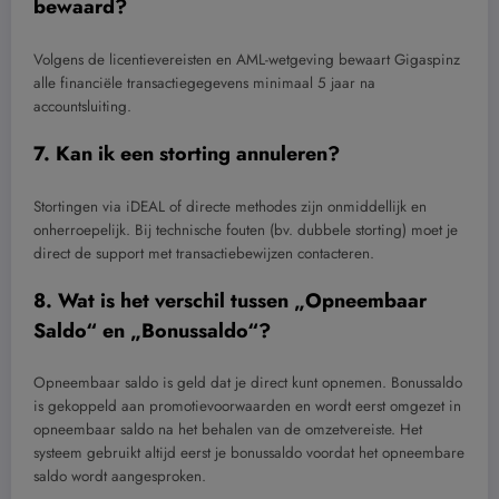
bewaard?
Volgens de licentievereisten en AML-wetgeving bewaart Gigaspinz
alle financiële transactiegegevens minimaal 5 jaar na
accountsluiting.
7. Kan ik een storting annuleren?
Stortingen via iDEAL of directe methodes zijn onmiddellijk en
onherroepelijk. Bij technische fouten (bv. dubbele storting) moet je
direct de support met transactiebewijzen contacteren.
8. Wat is het verschil tussen „Opneembaar
Saldo“ en „Bonussaldo“?
Opneembaar saldo is geld dat je direct kunt opnemen. Bonussaldo
is gekoppeld aan promotievoorwaarden en wordt eerst omgezet in
opneembaar saldo na het behalen van de omzetvereiste. Het
systeem gebruikt altijd eerst je bonussaldo voordat het opneembare
saldo wordt aangesproken.