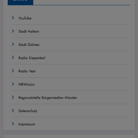
YouTube
Stadt Haltern
Stadt Dülmen
Radio Kiepenkerl
Radio Vest
NRWision
Regionalstelle Bürgermedien Münster
Datenschutz
Impressum