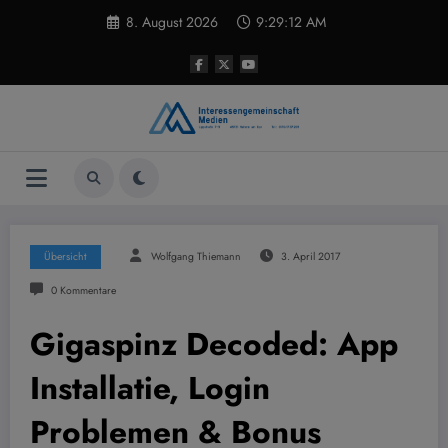
Zum
8. August 2026
9:29:13 AM
Inhalt
springen
Übersicht
Wolfgang Thiemann
3. April 2017
0 Kommentare
Gigaspinz Decoded: App
Installatie, Login
Problemen & Bonus