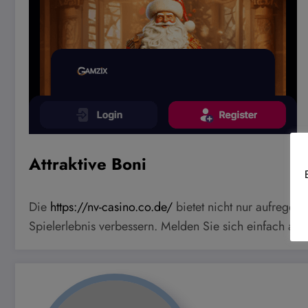
Attraktive Boni
Die
https://nv-casino.co.de/
bietet nicht nur aufregen
Spielerlebnis verbessern. Melden Sie sich einfach an 