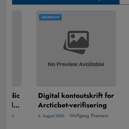
ÜBERSICHT
ÜBERSICH
Digital kontoutskrift for
Scade
Arcticbet-verifisering
Free 
Spreca
Wolfgang Thiemann
6. August 2026
6. August 