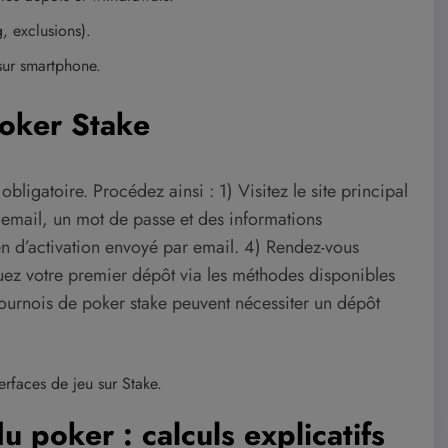
, exclusions).
 sur smartphone.
poker Stake
bligatoire. Procédez ainsi : 1) Visitez le site principal
re email, un mot de passe et des informations
ien d’activation envoyé par email. 4) Rendez-vous
tuez votre premier dépôt via les méthodes disponibles
 tournois de poker stake peuvent nécessiter un dépôt
erfaces de jeu sur Stake.
 poker : calculs explicatifs