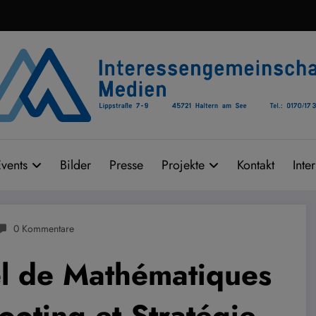
vents
Bilder
Presse
Projekte
Kontakt
Inte
0 Kommentare
el de Mathématiques
oting et Stratégie