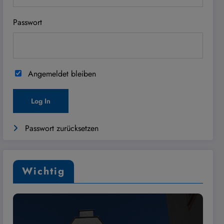
Passwort
Angemeldet bleiben
Passwort zurücksetzen
Wichtig