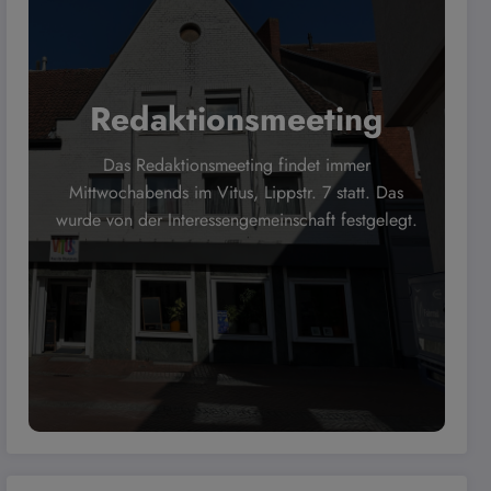
Redaktionsmeeting
Das Redaktionsmeeting findet immer
Mittwochabends im Vitus, Lippstr. 7 statt. Das
wurde von der Interessengemeinschaft festgelegt.