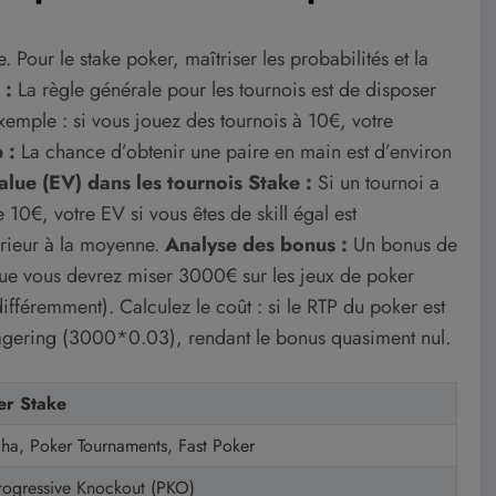
 Pour le stake poker, maîtriser les probabilités et la
 :
La règle générale pour les tournois est de disposer
xemple : si vous jouez des tournois à 10€, votre
 :
La chance d’obtenir une paire en main est d’environ
lue (EV) dans les tournois Stake :
Si un tournoi a
10€, votre EV si vous êtes de skill égal est
érieur à la moyenne.
Analyse des bonus :
Un bonus de
ue vous devrez miser 3000€ sur les jeux de poker
différemment). Calculez le coût : si le RTP du poker est
agering (3000*0.03), rendant le bonus quasiment nul.
er Stake
a, Poker Tournaments, Fast Poker
rogressive Knockout (PKO)