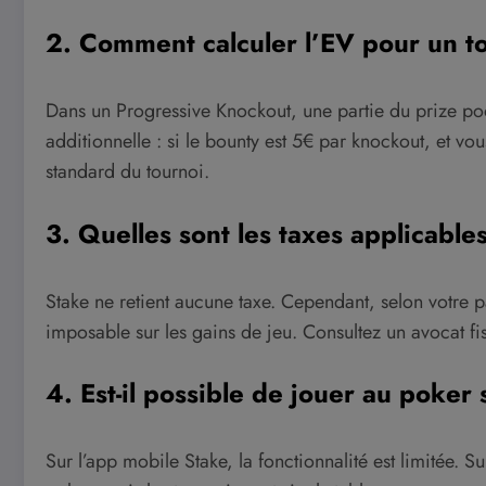
2. Comment calculer l’EV pour un t
Dans un Progressive Knockout, une partie du prize poo
additionnelle : si le bounty est 5€ par knockout, et vo
standard du tournoi.
3. Quelles sont les taxes applicable
Stake ne retient aucune taxe. Cependant, selon votre 
imposable sur les gains de jeu. Consultez un avocat fis
4. Est-il possible de jouer au poker 
Sur l’app mobile Stake, la fonctionnalité est limitée. 