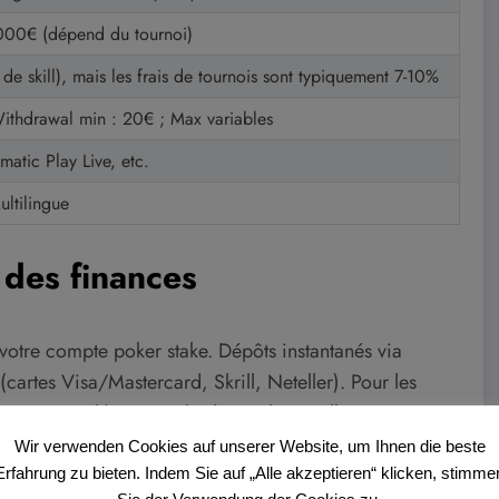
000€ (dépend du tournoi)
de skill), mais les frais de tournois sont typiquement 7-10%
ithdrawal min : 20€ ; Max variables
matic Play Live, etc.
ultilingue
 des finances
votre compte poker stake. Dépôts instantanés via
(cartes Visa/Mastercard, Skrill, Neteller). Pour les
sing sous 24h). Les méthodes traditionnelles peuvent
n gain de 2000€ en tournoi poker, vous pouvez
Wir verwenden Cookies auf unserer Website, um Ihnen die beste
convertissez votre balance EUR en BTC via l’interface
Erfahrung zu bieten. Indem Sie auf „Alle akzeptieren“ klicken, stimme