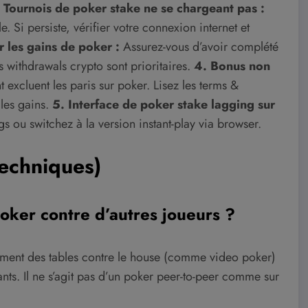
 Tournois de poker stake ne se chargeant pas :
. Si persiste, vérifier votre connexion internet et
 les gains de poker :
Assurez-vous d’avoir complété
s withdrawals crypto sont prioritaires.
4. Bonus non
excluent les paris sur poker. Lisez les terms &
t les gains.
5. Interface de poker stake lagging sur
s ou switchez à la version instant-play via browser.
echniques)
 poker contre d’autres joueurs ?
lement des tables contre le house (comme video poker)
nts. Il ne s’agit pas d’un poker peer-to-peer comme sur