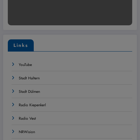
Links
YouTube
Stadt Haltern
Stadt Dülmen
Radio Kiepenkerl
Radio Vest
NRWision