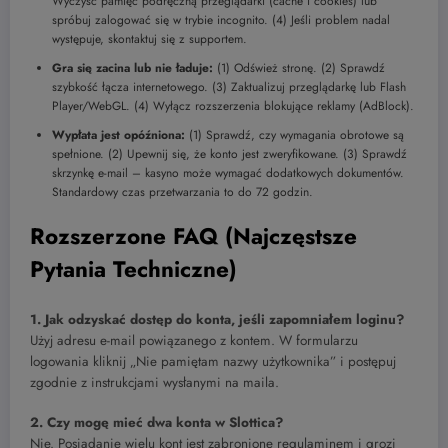
Wyczyść pamięć podręczną przeglądarki (cache i cookies) lub
spróbuj zalogować się w trybie incognito. (4) Jeśli problem nadal
występuje, skontaktuj się z supportem.
Gra się zacina lub nie ładuje:
(1) Odśwież stronę. (2) Sprawdź
szybkość łącza internetowego. (3) Zaktualizuj przeglądarkę lub Flash
Player/WebGL. (4) Wyłącz rozszerzenia blokujące reklamy (AdBlock).
Wypłata jest opóźniona:
(1) Sprawdź, czy wymagania obrotowe są
spełnione. (2) Upewnij się, że konto jest zweryfikowane. (3) Sprawdź
skrzynkę e-mail – kasyno może wymagać dodatkowych dokumentów.
Standardowy czas przetwarzania to do 72 godzin.
Rozszerzone FAQ (Najczęstsze
Pytania Techniczne)
1. Jak odzyskać dostęp do konta, jeśli zapomniałem loginu?
Użyj adresu e-mail powiązanego z kontem. W formularzu
logowania kliknij „Nie pamiętam nazwy użytkownika” i postępuj
zgodnie z instrukcjami wysłanymi na maila.
2. Czy mogę mieć dwa konta w Slottica?
Nie. Posiadanie wielu kont jest zabronione regulaminem i grozi