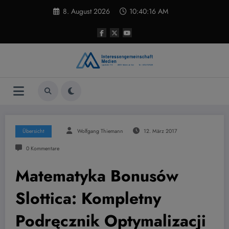
Zum
8. August 2026
10:40:16 AM
Inhalt
springen
Übersicht
Wolfgang Thiemann
12. März 2017
0 Kommentare
Matematyka Bonusów
Slottica: Kompletny
Podręcznik Optymalizacji