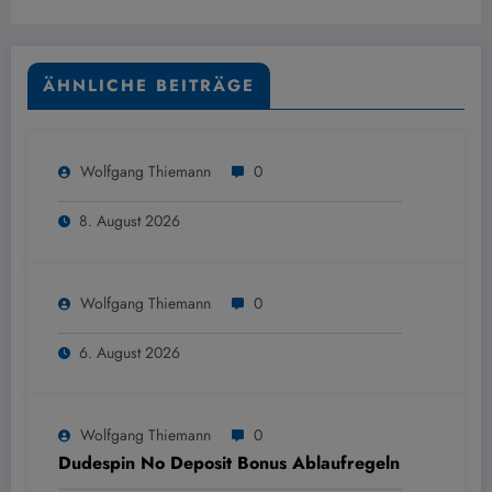
Μαθηματικά Μπόνους και Αντιμετώπιση
Σφαλμάτων
ÄHNLICHE BEITRÄGE
Wolfgang Thiemann
0
8. August 2026
Wolfgang Thiemann
0
6. August 2026
Wolfgang Thiemann
0
Dudespin No Deposit Bonus Ablaufregeln