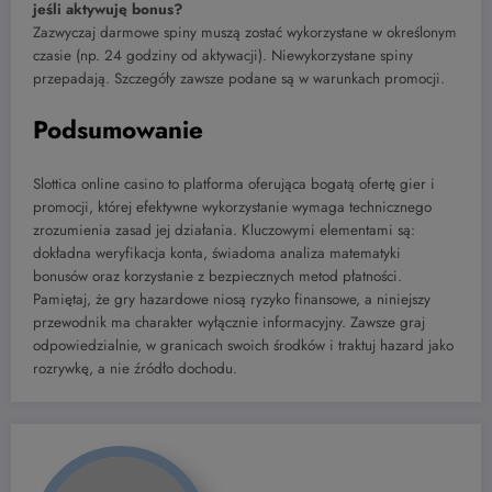
jeśli aktywuję bonus?
Zazwyczaj darmowe spiny muszą zostać wykorzystane w określonym
czasie (np. 24 godziny od aktywacji). Niewykorzystane spiny
przepadają. Szczegóły zawsze podane są w warunkach promocji.
Podsumowanie
Slottica online casino to platforma oferująca bogatą ofertę gier i
promocji, której efektywne wykorzystanie wymaga technicznego
zrozumienia zasad jej działania. Kluczowymi elementami są:
dokładna weryfikacja konta, świadoma analiza matematyki
bonusów oraz korzystanie z bezpiecznych metod płatności.
Pamiętaj, że gry hazardowe niosą ryzyko finansowe, a niniejszy
przewodnik ma charakter wyłącznie informacyjny. Zawsze graj
odpowiedzialnie, w granicach swoich środków i traktuj hazard jako
rozrywkę, a nie źródło dochodu.