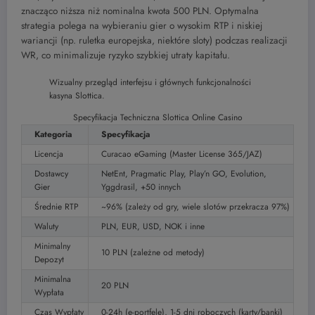
znacząco niższa niż nominalna kwota 500 PLN. Optymalna
strategia polega na wybieraniu gier o wysokim RTP i niskiej
wariancji (np. ruletka europejska, niektóre sloty) podczas realizacji
WR, co minimalizuje ryzyko szybkiej utraty kapitału.
Wizualny przegląd interfejsu i głównych funkcjonalności
kasyna Slottica.
Specyfikacja Techniczna Slottica Online Casino
Kategoria
Specyfikacja
Licencja
Curacao eGaming (Master License 365/JAZ)
Dostawcy
NetEnt, Pragmatic Play, Play’n GO, Evolution,
Gier
Yggdrasil, +50 innych
Średnie RTP
~96% (zależy od gry, wiele slotów przekracza 97%)
Waluty
PLN, EUR, USD, NOK i inne
Minimalny
10 PLN (zależne od metody)
Depozyt
Minimalna
20 PLN
Wypłata
Czas Wypłaty
0-24h (e-portfele), 1-5 dni roboczych (karty/banki)