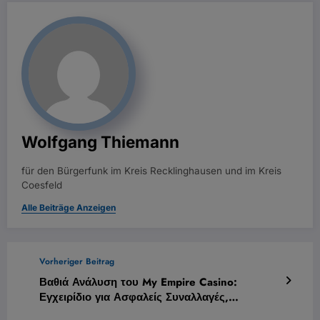
Wolfgang Thiemann
für den Bürgerfunk im Kreis Recklinghausen und im Kreis
Coesfeld
Alle Beiträge Anzeigen
Vorheriger Beitrag
Βαθιά Ανάλυση του My Empire Casino:
Εγχειρίδιο για Ασφαλείς Συναλλαγές,
Μαθηματικά Μπόνους και Αντιμετώπιση