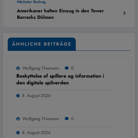
Nächster Beitrag
Σφαλμάτων
Amerikaner halten Einzug in den Tower
Barracks Dülmen
ÄHNLICHE BEITRÄGE
Wolfgang Thiemann
0
Beskyttelse af spillere og information i
den digitale spilverden
8. August 2026
Wolfgang Thiemann
0
8. August 2026