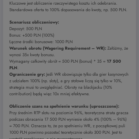
Kluczowe jest obliczenie rzeczywistego kosztu ich odebrania.
Standardowa oferta to 100% dopasowania do kwoty, np. 500 PLN.
Scenariusz obliczeniowy:
Depozyt: 500 PLN
Bonus: +500 PLN (100%)
Łączne środki bonusowe: 1000 PLN
Warunek obrotu (Wagering Requirement – WR):
Załóżmy, że
wynosi 35x kwoty bonusu.
Wymagany całkowity obrót = 500 PLN (bonus) * 35 =
17 500
PLN
.
Ograniczenie gry:
Jeśli WR obowiązuje tylko dla gier kasynowych
z udziałem 100% (np. sloty), a gry stołowe liczą się tylko w 10%,
strategia musi to uwzględniać. Obroty na blackjacku (10%
contribution) będą więc 10x mniej efektywne.
Obliczenie szans na spełnienie warunku (uproszczone):
Przy średnim RTP slotu na poziomie 96%, teoretyczna strata gracza
podczas obracania 17 500 PLN wyniesie około 4% (100% – 96%)
= 700 PLN. Oznacza to, że po spełnieniu WR, z początkowej puli
1000 PLN powinno pozostać teoretycznie około 300 PLN. Jest to
wartość oczekiwana, a nie gwarantowana.