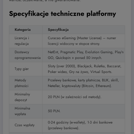
Specyfikacje techniczne platformy
Kategoria
Specyfikacja
Licencja i
Curacao eGaming (Master License) – numer
regulacja
licencji widoczny w stopce strony.
Dostawcy
NetEnt, Pragmatic Play, Evolution Gaming, Play’n
oprogramowania
GO, Quickspin + ponad 50 innych.
Sloty (over 2000), Blackjack, Ruletka, Baccarat,
Typy gier
Poker wideo, Gry na żywo, Virtual Sports.
Metody
Przelewy bankowe, karty płatnicze, BLIK, skrill,
płatności
Neteller, kryptowaluty (Bitcoin, Ethereum).
Minimalny
20 PLN (w zależności od metody).
depozyt
Minimalna
50 PLN.
wypłata
0-24 godziny (e-wallety), 1-3 dni bankowe
Czas wypłaty
(przelewy bankowe).