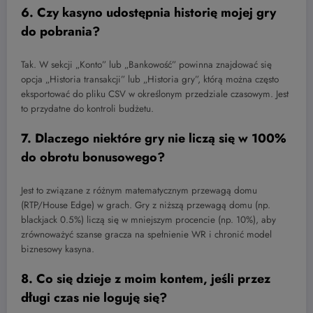
6. Czy kasyno udostępnia historię mojej gry
do pobrania?
Tak. W sekcji „Konto” lub „Bankowość” powinna znajdować się
opcja „Historia transakcji” lub „Historia gry”, którą można często
eksportować do pliku CSV w określonym przedziale czasowym. Jest
to przydatne do kontroli budżetu.
7. Dlaczego niektóre gry nie liczą się w 100%
do obrotu bonusowego?
Jest to związane z różnym matematycznym przewagą domu
(RTP/House Edge) w grach. Gry z niższą przewagą domu (np.
blackjack 0.5%) liczą się w mniejszym procencie (np. 10%), aby
zrównoważyć szanse gracza na spełnienie WR i chronić model
biznesowy kasyna.
8. Co się dzieje z moim kontem, jeśli przez
długi czas nie loguję się?