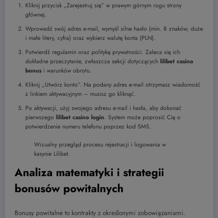
Kliknij przycisk „Zarejestruj się” w prawym górnym rogu strony
głównej.
Wprowadź swój adres e-mail, wymyśl silne hasło (min. 8 znaków, duże
i małe litery, cyfra) oraz wybierz walutę konta (PLN).
Potwierdź regulamin oraz politykę prywatności. Zaleca się ich
dokładne przeczytanie, zwłaszcza sekcji dotyczących
lilibet casino
bonus
i warunków obrotu.
Kliknij „Utwórz konto”. Na podany adres e-mail otrzymasz wiadomość
z linkiem aktywacyjnym – musisz go kliknąć.
Po aktywacji, użyj swojego adresu e-mail i hasła, aby dokonać
pierwszego
lilibet casino login
. System może poprosić Cię o
potwierdzenie numeru telefonu poprzez kod SMS.
Wizualny przegląd procesu rejestracji i logowania w
kasynie Lilibet.
Analiza matematyki i strategii
bonusów powitalnych
Bonusy powitalne to kontrakty z określonymi zobowiązaniami.