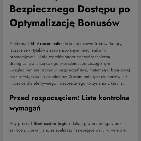
Bezpiecznego Dostępu po
Optymalizację Bonusów
Platforma
Lilibet casino online
to kompleksowe środowisko gry,
łączące setki tytułów z zaawansowanymi mechanikami
promocyjnymi. Niniejszy whitepaper stanowi techniczną i
strategiczną analizę całego ekosystemu, ze szczególnym
uwzględnieniem procedur bezpieczeństwa, matematyki bonusowej
oraz rozwiązywania problemów. Zrozumienie tych elementów jest
kluczowe dla efektywnego i bezpiecznego korzystania z kasyna.
Przed rozpoczęciem: Lista kontrolna
wymagań
Aby proces
lilibet casino login
i dalsza gra przebiegały bez
zakłóceń, upewnij się, że spełniasz następujące warunki wstępne: