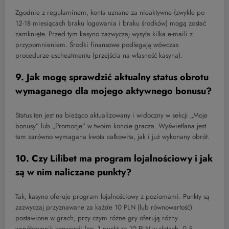
Zgodnie z regulaminem, konta uznane za nieaktywne (zwykle po
12-18 miesiącach braku logowania i braku środków) mogą zostać
zamknięte. Przed tym kasyno zazwyczaj wysyła kilka e-maili z
przypomnieniem. Środki finansowe podlegają wówczas
procedurze escheatmentu (przejścia na własność kasyna).
9. Jak mogę sprawdzić aktualny status obrotu
wymaganego dla mojego aktywnego bonusu?
Status ten jest na bieżąco aktualizowany i widoczny w sekcji „Moje
bonusy” lub „Promocje” w twoim koncie gracza. Wyświetlana jest
tam zarówno wymagana kwota całkowita, jak i już wykonany obrót.
10. Czy Lilibet ma program lojalnościowy i jak
są w nim naliczane punkty?
Tak, kasyno oferuje program lojalnościowy z poziomami. Punkty są
zazwyczaj przyznawane za każde 10 PLN (lub równowartość)
postawione w grach, przy czym różne gry oferują różny
współczynnik konwersji (np. 1 punkt za 10 PLN w slotach, 0.5