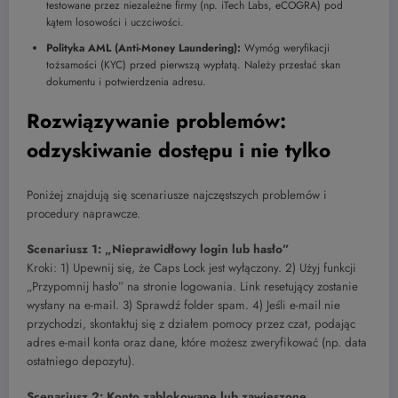
testowane przez niezależne firmy (np. iTech Labs, eCOGRA) pod
kątem losowości i uczciwości.
Polityka AML (Anti-Money Laundering):
Wymóg weryfikacji
tożsamości (KYC) przed pierwszą wypłatą. Należy przesłać skan
dokumentu i potwierdzenia adresu.
Rozwiązywanie problemów:
odzyskiwanie dostępu i nie tylko
Poniżej znajdują się scenariusze najczęstszych problemów i
procedury naprawcze.
Scenariusz 1: „Nieprawidłowy login lub hasło”
Kroki: 1) Upewnij się, że Caps Lock jest wyłączony. 2) Użyj funkcji
„Przypomnij hasło” na stronie logowania. Link resetujący zostanie
wysłany na e-mail. 3) Sprawdź folder spam. 4) Jeśli e-mail nie
przychodzi, skontaktuj się z działem pomocy przez czat, podając
adres e-mail konta oraz dane, które możesz zweryfikować (np. data
ostatniego depozytu).
Scenariusz 2: Konto zablokowane lub zawieszone