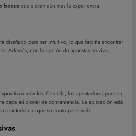
no bonus
que elevan aún más la experiencia.
stá diseñado para ser intuitivo, lo que facilita encontrar
nte. Además, con la opción de apuestas en vivo,
spositivos móviles. Con ella, los apostadores pueden
na capa adicional de conveniencia. La aplicación está
 características que su contraparte web.
sivas