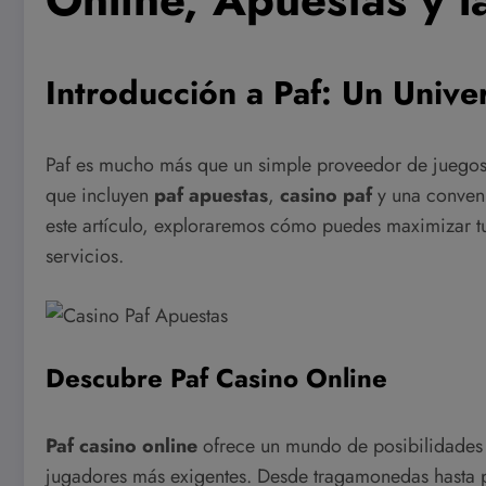
Introducción a Paf: Un Univ
Paf es mucho más que un simple proveedor de juegos 
que incluyen
paf apuestas
,
casino paf
y una conven
este artículo, exploraremos cómo puedes maximizar tu
servicios.
Descubre Paf Casino Online
Paf casino online
ofrece un mundo de posibilidades 
jugadores más exigentes. Desde tragamonedas hasta pó