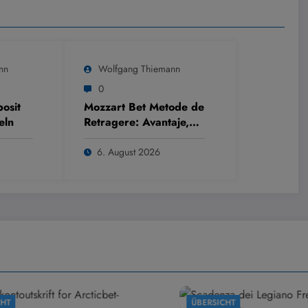
nn
Wolfgang Thiemann
0
osit
Mozzart Bet Metode de
eln
Retragere: Avantaje,
Dezavantaje, Viteza
6. August 2026
ÜBERSICHT