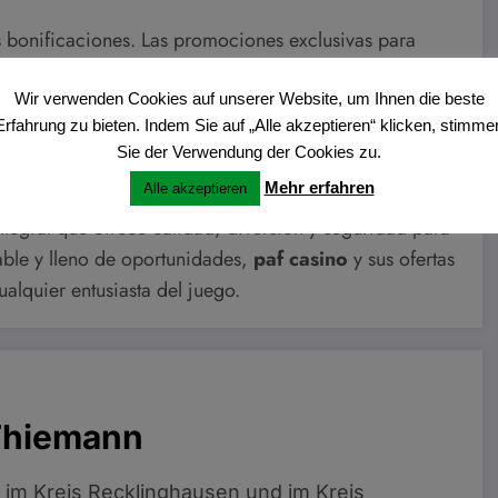
 bonificaciones. Las promociones exclusivas para
den ser capitalizados en diversas formas de juego,
miento disponible.
Wir verwenden Cookies auf unserer Website, um Ihnen die beste
Erfahrung zu bieten. Indem Sie auf „Alle akzeptieren“ klicken, stimme
Sie der Verwendung der Cookies zu.
Amantes de Apuestas y Juegos
Mehr erfahren
Alle akzeptieren
ntegral que ofrece calidad, diversión y seguridad para
iable y lleno de oportunidades,
paf casino
y sus ofertas
alquier entusiasta del juego.
Thiemann
 im Kreis Recklinghausen und im Kreis