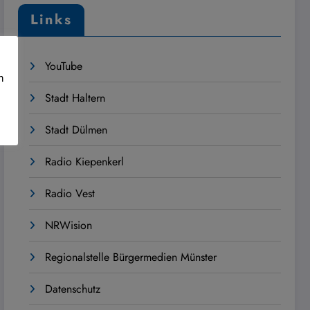
Links
YouTube
n
Stadt Haltern
Stadt Dülmen
Radio Kiepenkerl
Radio Vest
NRWision
Regionalstelle Bürgermedien Münster
Datenschutz