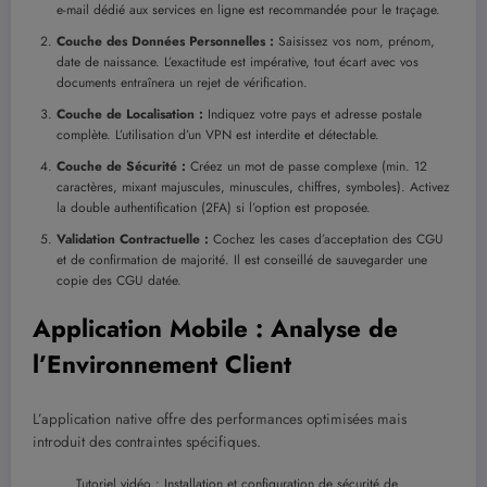
e-mail dédié aux services en ligne est recommandée pour le traçage.
Couche des Données Personnelles :
Saisissez vos nom, prénom,
date de naissance. L’exactitude est impérative, tout écart avec vos
documents entraînera un rejet de vérification.
Couche de Localisation :
Indiquez votre pays et adresse postale
complète. L’utilisation d’un VPN est interdite et détectable.
Couche de Sécurité :
Créez un mot de passe complexe (min. 12
caractères, mixant majuscules, minuscules, chiffres, symboles). Activez
la double authentification (2FA) si l’option est proposée.
Validation Contractuelle :
Cochez les cases d’acceptation des CGU
et de confirmation de majorité. Il est conseillé de sauvegarder une
copie des CGU datée.
Application Mobile : Analyse de
l’Environnement Client
L’application native offre des performances optimisées mais
introduit des contraintes spécifiques.
Tutoriel vidéo : Installation et configuration de sécurité de