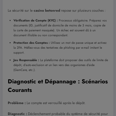
La sécurité sur le
casino betonred
repose sur plusieurs couches :
Vérification de Compte (KYC) :
Processus obligatoire. Préparez vos
documents (ID, justificatif de domicile de moins de 3 mois, copie de
la carte de paiement masquée). Un échec est souvent dû à un
document illisible ou non correspondant.
Protection des Comptes :
Utilisez un mot de passe unique et activez
la 2FA. Méfiez-vous des tentatives de phishing par e-mail imitant le
support.
Jeu Responsable :
La plateforme doit proposer des outils de limite de
dépôt, d’auto-exclusion et un lien vers des organismes d’aide
(GamCare, etc.).
Diagnostic et Dépannage : Scénarios
Courants
Problème :
Le compte est verrouillé après le dépôt.
Diagnostic :
Déclenchement probable du système de sécurité pour