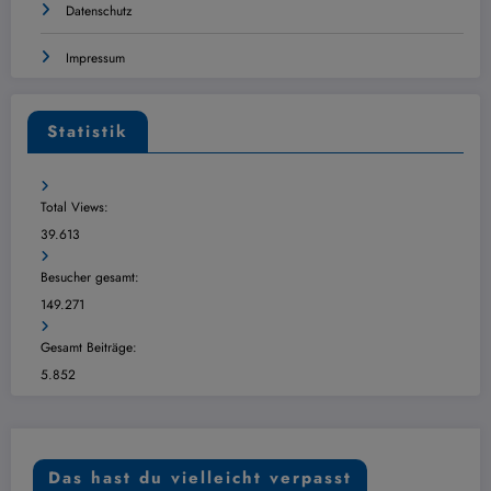
Datenschutz
Impressum
Statistik
Total Views:
39.613
Besucher gesamt:
149.271
Gesamt Beiträge:
5.852
Das hast du vielleicht verpasst