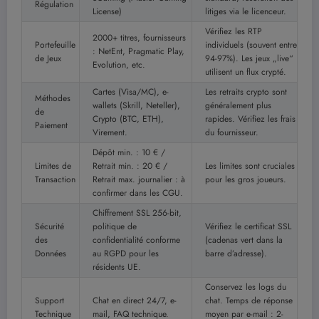
Régulation
License)
litiges via le licenceur.
Vérifiez les RTP
2000+ titres, fournisseurs
Portefeuille
individuels (souvent entre
: NetEnt, Pragmatic Play,
de Jeux
94-97%). Les jeux „live“
Evolution, etc.
utilisent un flux crypté.
Cartes (Visa/MC), e-
Les retraits crypto sont
Méthodes
wallets (Skrill, Neteller),
généralement plus
de
Crypto (BTC, ETH),
rapides. Vérifiez les frais
Paiement
Virement.
du fournisseur.
Dépôt min. : 10 € /
Limites de
Retrait min. : 20 € /
Les limites sont cruciales
Transaction
Retrait max. journalier : à
pour les gros joueurs.
confirmer dans les CGU.
Chiffrement SSL 256-bit,
Sécurité
politique de
Vérifiez le certificat SSL
des
confidentialité conforme
(cadenas vert dans la
Données
au RGPD pour les
barre d’adresse).
résidents UE.
Conservez les logs du
Support
Chat en direct 24/7, e-
chat. Temps de réponse
Technique
mail, FAQ technique.
moyen par e-mail : 2-