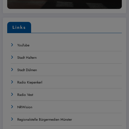
Links
YouTube
Stadt Haltern
Stadt Dülmen
Radio Kiepenkerl
Radio Vest
NRWision
Regionalstelle Bürgermedien Münster