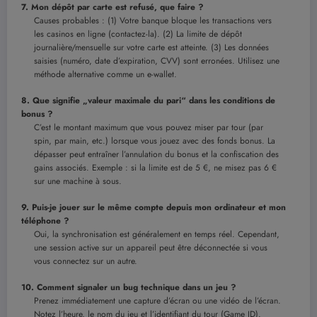
7. Mon dépôt par carte est refusé, que faire ?
Causes probables : (1) Votre banque bloque les transactions vers
les casinos en ligne (contactez-la). (2) La limite de dépôt
journalière/mensuelle sur votre carte est atteinte. (3) Les données
saisies (numéro, date d’expiration, CVV) sont erronées. Utilisez une
méthode alternative comme un e-wallet.
8. Que signifie „valeur maximale du pari“ dans les conditions de
bonus ?
C’est le montant maximum que vous pouvez miser par tour (par
spin, par main, etc.) lorsque vous jouez avec des fonds bonus. La
dépasser peut entraîner l’annulation du bonus et la confiscation des
gains associés. Exemple : si la limite est de 5 €, ne misez pas 6 €
sur une machine à sous.
9. Puis-je jouer sur le même compte depuis mon ordinateur et mon
téléphone ?
Oui, la synchronisation est généralement en temps réel. Cependant,
une session active sur un appareil peut être déconnectée si vous
vous connectez sur un autre.
10. Comment signaler un bug technique dans un jeu ?
Prenez immédiatement une capture d’écran ou une vidéo de l’écran.
Notez l’heure, le nom du jeu et l’identifiant du tour (Game ID).