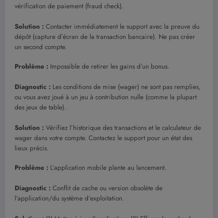
vérification de paiement (fraud check).
Solution :
Contacter immédiatement le support avec la preuve du
dépôt (capture d’écran de la transaction bancaire). Ne pas créer
un second compte.
Problème :
Impossible de retirer les gains d’un bonus.
Diagnostic :
Les conditions de mise (wager) ne sont pas remplies,
ou vous avez joué à un jeu à contribution nulle (comme la plupart
des jeux de table).
Solution :
Vérifiez l’historique des transactions et le calculateur de
wager dans votre compte. Contactez le support pour un état des
lieux précis.
Problème :
L’application mobile plante au lancement.
Diagnostic :
Conflit de cache ou version obsolète de
l’application/du système d’exploitation.