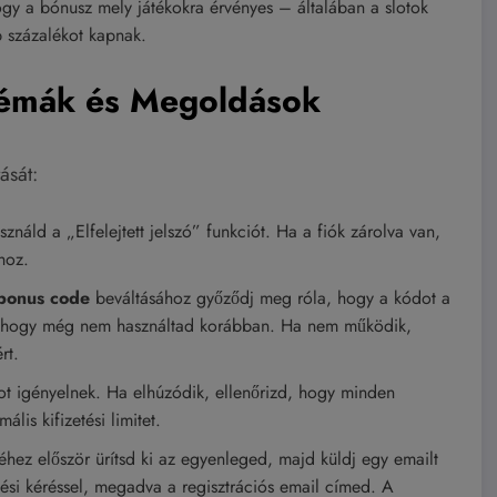
hogy a bónusz mely játékokra érvényes – általában a slotok
 százalékot kapnak.
blémák és Megoldások
ását:
sználd a „Elfelejtett jelszó” funkciót. Ha a fiók zárolva van,
hoz.
 bonus code
beváltásához győződj meg róla, hogy a kódot a
s hogy még nem használtad korábban. Ha nem működik,
rt.
ot igényelnek. Ha elhúzódik, ellenőrizd, hogy minden
is kifizetési limitet.
éhez először ürítsd ki az egyenleged, majd küldj egy emailt
ési kéréssel, megadva a regisztrációs email címed. A