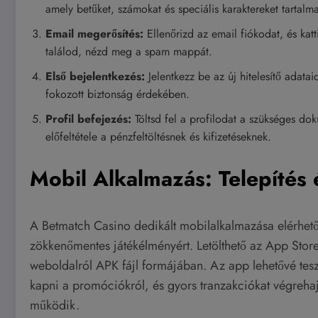
amely betűket, számokat és speciális karaktereket tartalm
Email megerősítés:
Ellenőrizd az email fiókodat, és katt
találod, nézd meg a spam mappát.
Első bejelentkezés:
Jelentkezz be az új hitelesítő adataid
fokozott biztonság érdekében.
Profil befejezés:
Töltsd fel a profilodat a szükséges do
előfeltétele a pénzfeltöltésnek és kifizetéseknek.
Mobil Alkalmazás: Telepítés 
A Betmatch Casino dedikált mobilalkalmazása elérhető
zökkenőmentes játékélményért. Letölthető az App Store
weboldalról APK fájl formájában. Az app lehetővé teszi a
kapni a promóciókról, és gyors tranzakciókat végrehajt
működik.