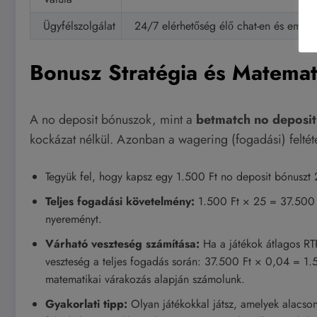
Ügyfélszolgálat
24/7 elérhetőség élő chat-en és email
Bonusz Stratégia és Matemat
A no deposit bónuszok, mint a
betmatch no deposi
kockázat nélkül. Azonban a wagering (fogadási) feltét
Tegyük fel, hogy kapsz egy 1.500 Ft no deposit bónuszt 2
Teljes fogadási követelmény:
1.500 Ft × 25 = 37.500 Ft
nyereményt.
Várható veszteség számítása:
Ha a játékok átlagos RTP
veszteség a teljes fogadás során: 37.500 Ft × 0,04 = 1.5
matematikai várakozás alapján számolunk.
Gyakorlati tipp:
Olyan játékokkal játsz, amelyek alacson