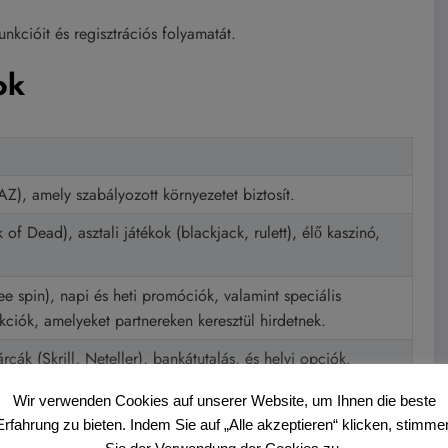
kcióit és regisztrációs folyamatát.
ok
), amely szabályozott környezetet biztosít.
of Dead), asztali játékok (blackjack, rulett), élő kaszinó,
spin), napi és heti promóciók, valamint speciális
ciók, amelyeket partnereken keresztül hirdetnek.
cák (Skrill, Neteller), bankátutalás, és helyi opciók.
1000 Ft.
Wir verwenden Cookies auf unserer Website, um Ihnen die beste
Erfahrung zu bieten. Indem Sie auf „Alle akzeptieren“ klicken, stimme
alapú tranzakciók, nincs árfolyamkockázat.