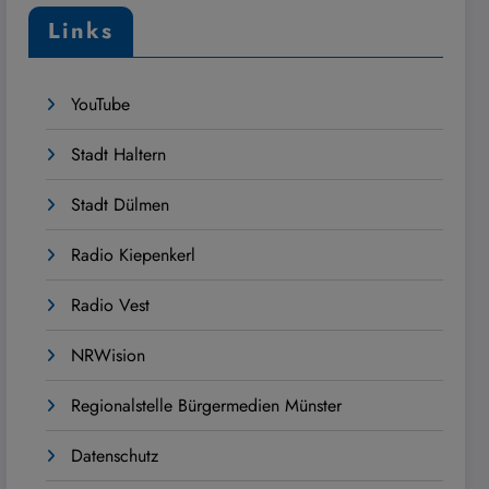
Links
YouTube
Stadt Haltern
Stadt Dülmen
Radio Kiepenkerl
Radio Vest
NRWision
Regionalstelle Bürgermedien Münster
Datenschutz