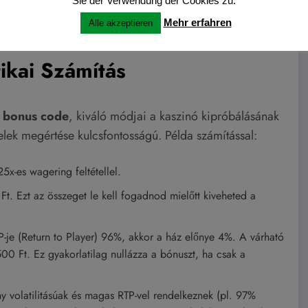
Sie der Verwendung der Cookies zu.
Mehr erfahren
-en (support@betmatchcasino.hu), átlagos válaszidő 5 perc.
Alle akzeptieren
ikai Számítás
t bonus code
, kiváló módjai a kaszinó kipróbálásának
elek megértése kulcsfontosságú. Példa számítással:
5x-es wagering feltétellel.
. Ezt az összeget le kell fogadnod mielőtt kiveheted a
-je (Return to Player) 96%, akkor a ház előnye 4%. A várható
00 Ft. Ez gyakorlatilag nullázza a bónuszt, ha csak a
y volatilitásúak és magas RTP-vel rendelkeznek (pl. 97%