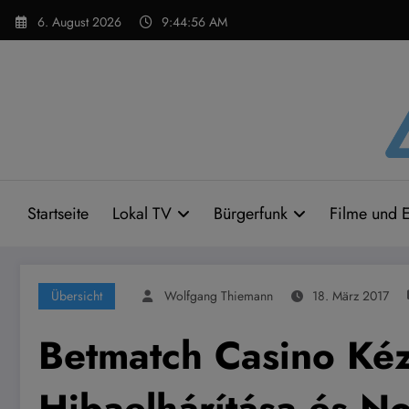
Zum
6. August 2026
9:44:57 AM
Inhalt
springen
Startseite
Lokal TV
Bürgerfunk
Filme und E
Übersicht
Wolfgang Thiemann
18. März 2017
Betmatch Casino Kéz
Hibaelhárítása és N