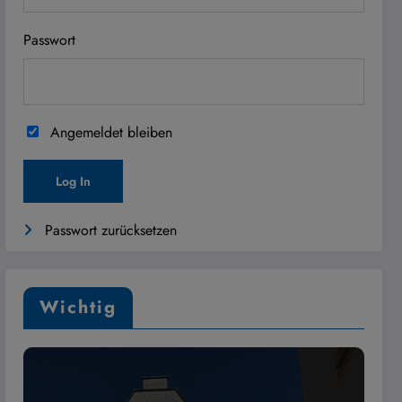
Passwort
Angemeldet bleiben
Passwort zurücksetzen
Wichtig