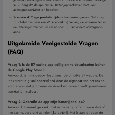
je telefooninstellingen > Notificaties > B7 Casino en schakel meldingen
in. 2) Zorg dat de app niet in „Batterijoptimalisatie“ staat, wat
achtergrondactiviteit kan beperken.
Scenario 4: Trage prestatie tijdens live dealer games.
Oplossing:
1) Schakel over naar een WiFi-netwerk. 2) Verlaag de videokwaliteit in
de instellingen van het live casino-spel. 3) Sluit andere achtergrond-
apps.
Uitgebreide Veelgestelde Vragen
(FAQ)
Vraag 1: Is de B7 casino app veilig om te downloaden buiten
de Google Play Store?
Antwoord: Ja, mits gedownload vanaf de officiële B7 website. De
.apk wordt digitaal ondertekend door de eigenaar van het casino.
Zorg ervoor dat je browser de download correct heeft geverifieerd
voordat je installeert.
Vraag 2: Gebruikt de app mijn batterij snel op?
Antwoord: Intensief gebruik, met name van grafisch zware slots of
live casino, verbruikt aanzienlijke batterij. Het is aan te raden de