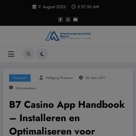
Zum
9. August 2026
5:57:57 AM
Inhalt
springen
Übersicht
Wolfgang Thiemann
28. März 2017
0 Kommentare
B7 Casino App Handbook
– Installeren en
Optimaliseren voor