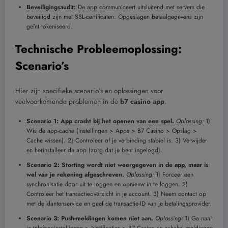
Beveiligingsaudit:
De app communiceert uitsluitend met servers die
beveiligd zijn met SSL-certificaten. Opgeslagen betaalgegevens zijn
geïnt tokeniseerd.
Technische Probleemoplossing:
Scenario’s
Hier zijn specifieke scenario’s en oplossingen voor
veelvoorkomende problemen in de
b7 casino app
.
Scenario 1: App crasht bij het openen van een spel.
Oplossing:
1)
Wis de app-cache (Instellingen > Apps > B7 Casino > Opslag >
Cache wissen). 2) Controleer of je verbinding stabiel is. 3) Verwijder
en herinstalleer de app (zorg dat je bent ingelogd).
Scenario 2: Storting wordt niet weergegeven in de app, maar is
wel van je rekening afgeschreven.
Oplossing:
1) Forceer een
synchronisatie door uit te loggen en opnieuw in te loggen. 2)
Controleer het transactieoverzicht in je account. 3) Neem contact op
met de klantenservice en geef de transactie-ID van je betalingsprovider.
Scenario 3: Push-meldingen komen niet aan.
Oplossing:
1) Ga naar