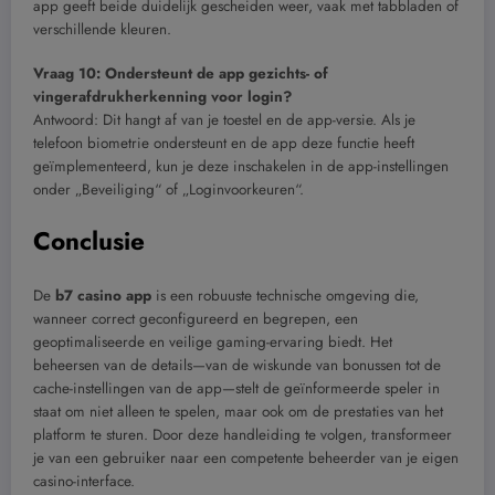
app geeft beide duidelijk gescheiden weer, vaak met tabbladen of
verschillende kleuren.
Vraag 10: Ondersteunt de app gezichts- of
vingerafdrukherkenning voor login?
Antwoord: Dit hangt af van je toestel en de app-versie. Als je
telefoon biometrie ondersteunt en de app deze functie heeft
geïmplementeerd, kun je deze inschakelen in de app-instellingen
onder „Beveiliging“ of „Loginvoorkeuren“.
Conclusie
De
b7 casino app
is een robuuste technische omgeving die,
wanneer correct geconfigureerd en begrepen, een
geoptimaliseerde en veilige gaming-ervaring biedt. Het
beheersen van de details—van de wiskunde van bonussen tot de
cache-instellingen van de app—stelt de geïnformeerde speler in
staat om niet alleen te spelen, maar ook om de prestaties van het
platform te sturen. Door deze handleiding te volgen, transformeer
je van een gebruiker naar een competente beheerder van je eigen
casino-interface.