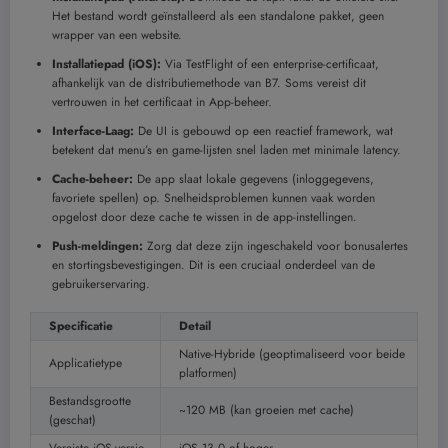
Het bestand wordt geïnstalleerd als een standalone pakket, geen
wrapper van een website.
Installatiepad (iOS):
Via TestFlight of een enterprise-certificaat,
afhankelijk van de distributiemethode van B7. Soms vereist dit
vertrouwen in het certificaat in App-beheer.
Interface-Laag:
De UI is gebouwd op een reactief framework, wat
betekent dat menu’s en game-lijsten snel laden met minimale latency.
Cache-beheer:
De app slaat lokale gegevens (inloggegevens,
favoriete spellen) op. Snelheidsproblemen kunnen vaak worden
opgelost door deze cache te wissen in de app-instellingen.
Push-meldingen:
Zorg dat deze zijn ingeschakeld voor bonusalertes
en stortingsbevestigingen. Dit is een cruciaal onderdeel van de
gebruikerservaring.
Specificatie
Detail
Native-Hybride (geoptimaliseerd voor beide
Applicatietype
platformen)
Bestandsgrootte
~120 MB (kan groeien met cache)
(geschat)