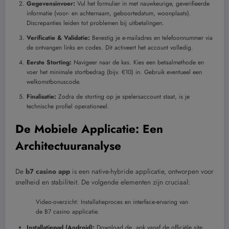
Gegevensinvoer:
Vul het formulier in met nauwkeurige, geverifieerde
informatie (voor- en achternaam, geboortedatum, woonplaats).
Discrepanties leiden tot problemen bij uitbetalingen.
Verificatie & Validatie:
Bevestig je e-mailadres en telefoonnummer via
de ontvangen links en codes. Dit activeert het account volledig.
Eerste Storting:
Navigeer naar de kas. Kies een betaalmethode en
voer het minimale stortbedrag (bijv. €10) in. Gebruik eventueel een
welkomstbonuscode.
Finalisatie:
Zodra de storting op je spelersaccount staat, is je
technische profiel operationeel.
De Mobiele Applicatie: Een
Architectuuranalyse
De
b7 casino app
is een native-hybride applicatie, ontworpen voor
snelheid en stabiliteit. De volgende elementen zijn cruciaal:
Video-overzicht: Installatieproces en interface-ervaring van
de B7 casino applicatie.
Installatiepad (Android):
Download de .apk vanaf de officiële site.