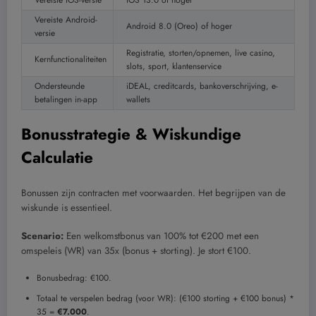
Vereiste iOS-versie
iOS 13.0 of hoger
Vereiste Android-
Android 8.0 (Oreo) of hoger
versie
Registratie, storten/opnemen, live casino,
Kernfunctionaliteiten
slots, sport, klantenservice
Ondersteunde
iDEAL, creditcards, bankoverschrijving, e-
betalingen in-app
wallets
Bonusstrategie & Wiskundige
Calculatie
Bonussen zijn contracten met voorwaarden. Het begrijpen van de
wiskunde is essentieel.
Scenario:
Een welkomstbonus van 100% tot €200 met een
omspeleis (WR) van 35x (bonus + storting). Je stort €100.
Bonusbedrag: €100.
Totaal te verspelen bedrag (voor WR): (€100 storting + €100 bonus) *
35 =
€7.000
.