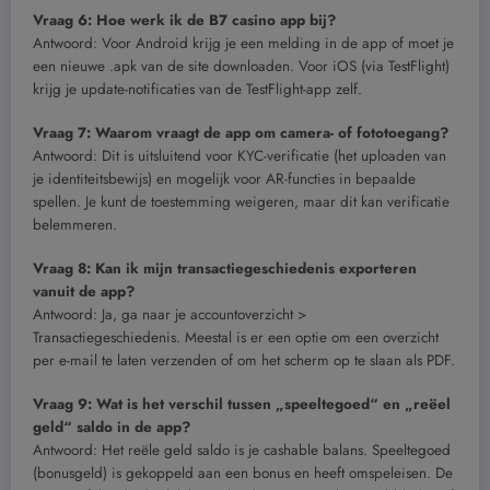
Vraag 6: Hoe werk ik de B7 casino app bij?
Antwoord: Voor Android krijg je een melding in de app of moet je
een nieuwe .apk van de site downloaden. Voor iOS (via TestFlight)
krijg je update-notificaties van de TestFlight-app zelf.
Vraag 7: Waarom vraagt de app om camera- of fototoegang?
Antwoord: Dit is uitsluitend voor KYC-verificatie (het uploaden van
je identiteitsbewijs) en mogelijk voor AR-functies in bepaalde
spellen. Je kunt de toestemming weigeren, maar dit kan verificatie
belemmeren.
Vraag 8: Kan ik mijn transactiegeschiedenis exporteren
vanuit de app?
Antwoord: Ja, ga naar je accountoverzicht >
Transactiegeschiedenis. Meestal is er een optie om een overzicht
per e-mail te laten verzenden of om het scherm op te slaan als PDF.
Vraag 9: Wat is het verschil tussen „speeltegoed“ en „reëel
geld“ saldo in de app?
Antwoord: Het reële geld saldo is je cashable balans. Speeltegoed
(bonusgeld) is gekoppeld aan een bonus en heeft omspeleisen. De