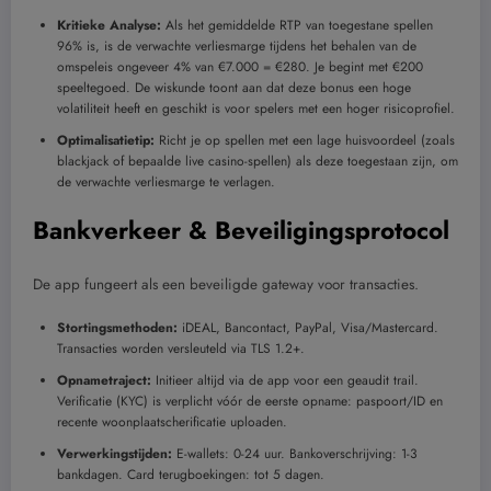
Kritieke Analyse:
Als het gemiddelde RTP van toegestane spellen
96% is, is de verwachte verliesmarge tijdens het behalen van de
omspeleis ongeveer 4% van €7.000 = €280. Je begint met €200
speeltegoed. De wiskunde toont aan dat deze bonus een hoge
volatiliteit heeft en geschikt is voor spelers met een hoger risicoprofiel.
Optimalisatietip:
Richt je op spellen met een lage huisvoordeel (zoals
blackjack of bepaalde live casino-spellen) als deze toegestaan zijn, om
de verwachte verliesmarge te verlagen.
Bankverkeer & Beveiligingsprotocol
De app fungeert als een beveiligde gateway voor transacties.
Stortingsmethoden:
iDEAL, Bancontact, PayPal, Visa/Mastercard.
Transacties worden versleuteld via TLS 1.2+.
Opnametraject:
Initieer altijd via de app voor een geaudit trail.
Verificatie (KYC) is verplicht vóór de eerste opname: paspoort/ID en
recente woonplaatscherificatie uploaden.
Verwerkingstijden:
E-wallets: 0-24 uur. Bankoverschrijving: 1-3
bankdagen. Card terugboekingen: tot 5 dagen.