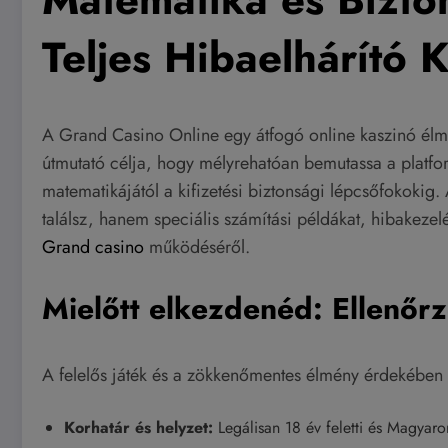
Teljes Hibaelhárító 
A Grand Casino Online egy átfogó online kaszinó élmé
útmutató célja, hogy mélyrehatóan bemutassa a platfor
matematikájától a kifizetési biztonsági lépcsőfokokig
találsz, hanem speciális számítási példákat, hibakezel
Grand casino
működéséről.
Mielőtt elkezdenéd: Ellenőrz
A felelős játék és a zökkenőmentes élmény érdekében 
Korhatár és helyzet:
Legálisan 18 év feletti és Magyaro