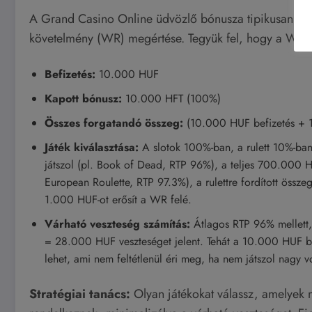
A Grand Casino Online üdvözlő bónusza tipikusan 10
követelmény (WR) megértése. Tegyük fel, hogy a WR 3
Befizetés:
10.000 HUF
Kapott bónusz:
10.000 HFT (100%)
Összes forgatandó összeg:
(10.000 HUF befizetés +
Játék kiválasztása:
A slotok 100%-ban, a rulett 10%-ban
játszol (pl. Book of Dead, RTP 96%), a teljes 700.000 HUF-
European Roulette, RTP 97.3%), a rulettre fordított össz
1.000 HUF-ot erősít a WR felé.
Várható veszteség számítás:
Átlagos RTP 96% mellett
= 28.000 HUF veszteséget jelent. Tehát a 10.000 HUF b
lehet, ami nem feltétlenül éri meg, ha nem játszol nagy 
Stratégiai tanács:
Olyan játékokat válassz, amelyek