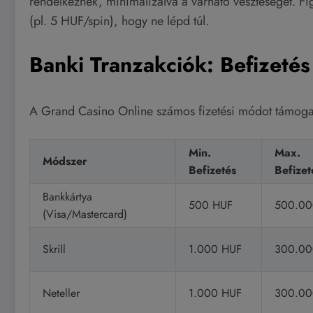
rendelkeznek, minimalizálva a várható veszteséget. Fi
(pl. 5 HUF/spin), hogy ne lépd túl.
Banki Tranzakciók: Befizetés
A Grand Casino Online számos fizetési módot támogat.
Min.
Max.
Módszer
Befizetés
Befizet
Bankkártya
500 HUF
500.00
(Visa/Mastercard)
Skrill
1.000 HUF
300.00
Neteller
1.000 HUF
300.00