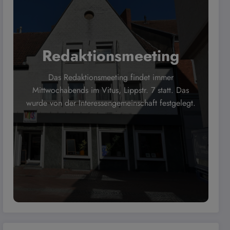
Redaktionsmeeting
Das Redaktionsmeeting findet immer
Mittwochabends im Vitus, Lippstr. 7 statt. Das
wurde von der Interessengemeinschaft festgelegt.