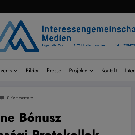
vents
Bilder
Presse
Projekte
Kontakt
Inte
0 Kommentare
ine Bónusz
nsági Protokollok –