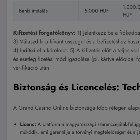
1.000.
Banki átutalás
5.000 HUF
HUF
Kifizetési forgatókönyv:
1) Jelentkezz be a fiókodba
3) Válaszd ki a kívánt összeget és a befizetéshez has
4) Indítsd el a kérelmet. 5) A kifizetés előtt a teljes v
és esetleg fizetési mód igazolása (pl. kártya előoldal 
verifikáció után.
Biztonság és Licencelés: Tec
A Grand Casino Online biztonsága több rétegen alapu
Licenc:
A platform a magyarországi szerencsejáték-felügye
működik, ami garantálja a törvényi megfelelőséget és a 