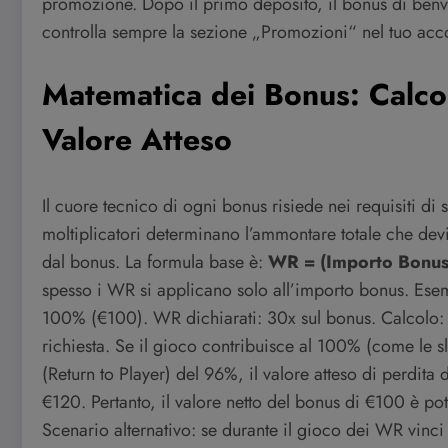
promozione. Dopo il primo deposito, il bonus di benv
controlla sempre la sezione „Promozioni“ nel tuo acc
Matematica dei Bonus: Calcoli
Valore Atteso
Il cuore tecnico di ogni bonus risiede nei requisiti
moltiplicatori determinano l’ammontare totale che devi
dal bonus. La formula base è:
WR = (Importo Bonus 
spesso i WR si applicano solo all’importo bonus. Esem
100% (€100). WR dichiarati: 30x sul bonus. Calcolo
richiesta. Se il gioco contribuisce al 100% (come l
(Return to Player) del 96%, il valore atteso di perdit
€120. Pertanto, il valore netto del bonus di €100 è po
Scenario alternativo: se durante il gioco dei WR vinc