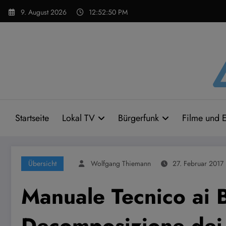
Zum
9. August 2026
12:52:51 PM
Inhalt
springen
Startseite
Lokal TV
Bürgerfunk
Filme und E
Übersicht
Wolfgang Thiemann
27. Februar 2017
Manuale Tecnico ai 
Decomposizione dei 