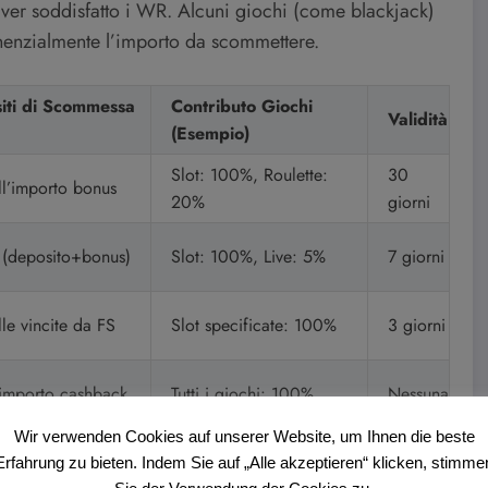
ver soddisfatto i WR. Alcuni giochi (come blackjack)
enzialmente l’importo da scommettere.
iti di Scommessa
Contributo Giochi
Validità
(Esempio)
Slot: 100%, Roulette:
30
ll’importo bonus
20%
giorni
 (deposito+bonus)
Slot: 100%, Live: 5%
7 giorni
le vincite da FS
Slot specificate: 100%
3 giorni
l’importo cashback
Tutti i giochi: 100%
Nessuna
Wir verwenden Cookies auf unserer Website, um Ihnen die beste
Erfahrung zu bieten. Indem Sie auf „Alle akzeptieren“ klicken, stimme
o e Prelievo nel Ciclo del