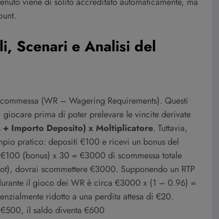
enuto viene di solito accreditato automaticamente, ma
ount.
, Scenari e Analisi del
 di scommessa (WR – Wagering Requirements). Questi
 giocare prima di poter prelevare le vincite derivate
+ Importo Deposito) x Moltiplicatore
. Tuttavia,
pio pratico: depositi €100 e ricevi un bonus del
: €100 (bonus) x 30 = €3000 di scommessa totale
e slot), dovrai scommettere €3000. Supponendo un RTP
a durante il gioco dei WR è circa €3000 x (1 – 0.96) =
tenzialmente ridotto a una perdita attesa di €20.
i €500, il saldo diventa €600