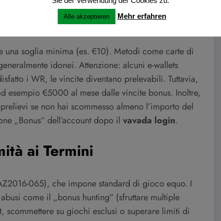
Sie der Verwendung der Cookies zu.
Mehr erfahren
Alle akzeptieren
re una soglia minima (es. €10). Metodi come carte di
o generalmente idonei. Attenzione: alcuni e-wallets
sfatto i WR, le vincite diventano prelevabili. Tuttavia,
ad esempio €5000 al mese dalle vincite bonus. Inoltre,
i prelievi se non hai scommesso almeno l’importo del
ione „Bonus“ dell’account dopo il
vavada login
.
ità ai Termini
Z2016-065), che impone standard di gioco equo. I
 abusi come il „bonus hunting“ (sfruttare multiple
scommettere su giochi esclusi o superare limiti di