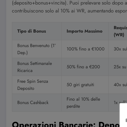
(deposito+bonus+vincita). Puoi prelevare solo dopo a
contribuiscono solo al 10% ai WR, aumentando espon
Requis
Tipo di Bonus
Importo Massimo
(WR)
Bonus Benvenuto (1°
100% fino a €1000
30x su
Dep.)
Bonus Settimanale
50% fino a €200
25x su
Ricarica
Free Spin Senza
50 giri gratuiti
40x sul
Deposito
Fino al 10% delle
Bonus Cashback
1x sul
perdite
Operazioni Bancarie: Deposit