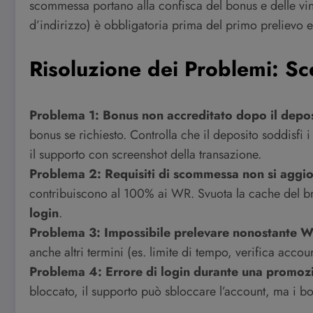
scommessa portano alla confisca del bonus e delle vin
d’indirizzo) è obbligatoria prima del primo prelievo e 
Risoluzione dei Problemi: Sc
Problema 1: Bonus non accreditato dopo il depos
bonus se richiesto. Controlla che il deposito soddisfi 
il supporto con screenshot della transazione.
Problema 2: Requisiti di scommessa non si aggi
contribuiscono al 100% ai WR. Svuota la cache del br
login
.
Problema 3: Impossibile prelevare nonostante WR
anche altri termini (es. limite di tempo, verifica accou
Problema 4: Errore di login durante una promoz
bloccato, il supporto può sbloccare l’account, ma i b