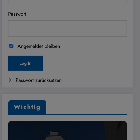
Passwort
Angemeldet bleiben
Passwort zurücksetzen
Wichtig