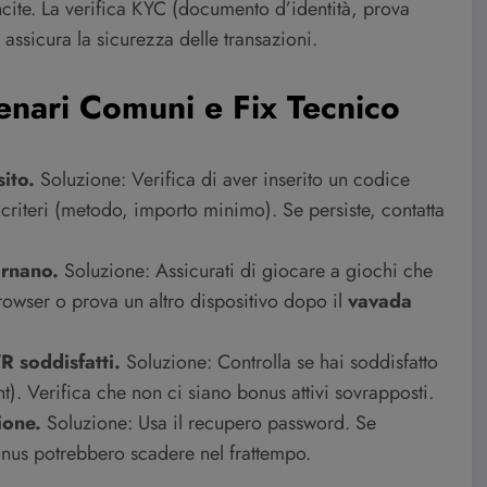
cite. La verifica KYC (documento d’identità, prova
assicura la sicurezza delle transazioni.
enari Comuni e Fix Tecnico
ito.
Soluzione: Verifica di aver inserito un codice
i criteri (metodo, importo minimo). Se persiste, contatta
ornano.
Soluzione: Assicurati di giocare a giochi che
owser o prova un altro dispositivo dopo il
vavada
 soddisfatti.
Soluzione: Controlla se hai soddisfatto
nt). Verifica che non ci siano bonus attivi sovrapposti.
ione.
Soluzione: Usa il recupero password. Se
onus potrebbero scadere nel frattempo.