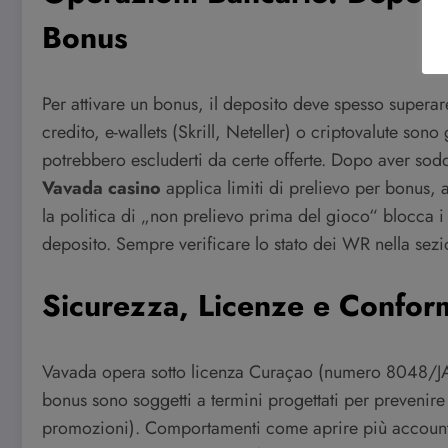
Bonus
Per attivare un bonus, il deposito deve spesso supera
credito, e-wallets (Skrill, Neteller) o criptovalute son
potrebbero escluderti da certe offerte. Dopo aver soddi
Vavada casino
applica limiti di prelievo per bonus, 
la politica di „non prelievo prima del gioco“ blocca 
deposito. Sempre verificare lo stato dei WR nella sez
Sicurezza, Licenze e Conform
Vavada opera sotto licenza Curaçao (numero 8048/JA
bonus sono soggetti a termini progettati per prevenire
promozioni). Comportamenti come aprire più account, 