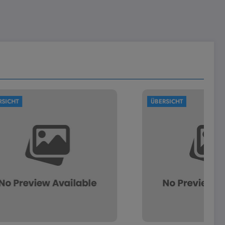
ÜBERSICHT