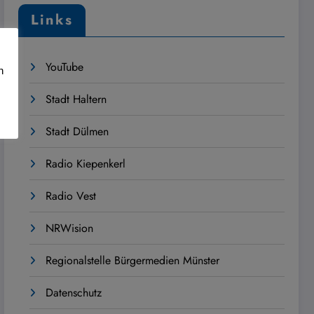
Links
YouTube
n
Stadt Haltern
Stadt Dülmen
Radio Kiepenkerl
Radio Vest
NRWision
Regionalstelle Bürgermedien Münster
Datenschutz