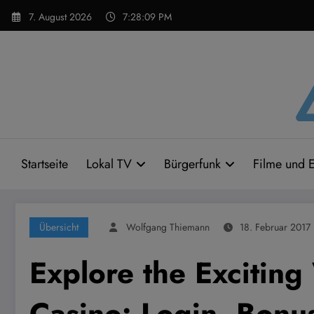
Zum
7. August 2026
7:28:10 PM
Inhalt
springen
Startseite
Lokal TV
Bürgerfunk
Filme und E
Übersicht
Wolfgang Thiemann
18. Februar 2017
Explore the Exciting
Casino: Login, Bonus