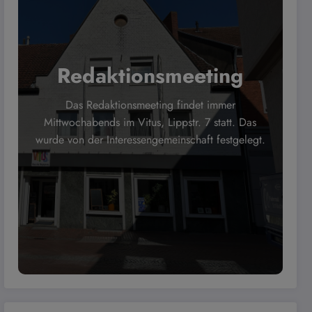
Redaktionsmeeting
Das Redaktionsmeeting findet immer
Mittwochabends im Vitus, Lippstr. 7 statt. Das
wurde von der Interessengemeinschaft festgelegt.