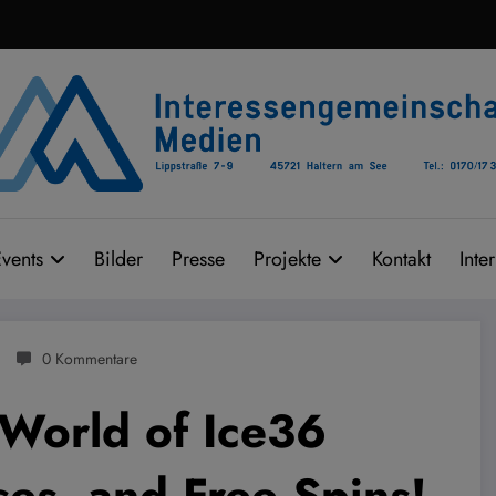
vents
Bilder
Presse
Projekte
Kontakt
Inte
0 Kommentare
 World of Ice36
es, and Free Spins!