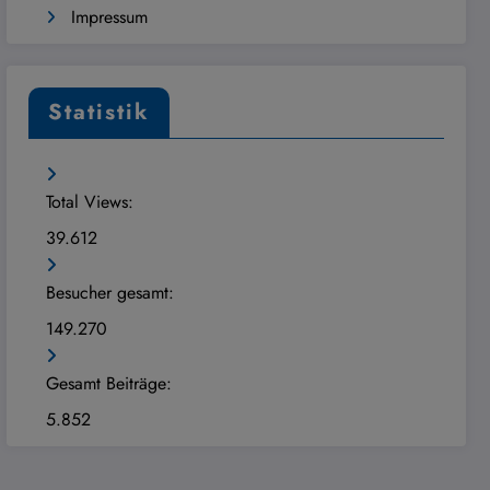
Impressum
Statistik
Total Views:
39.612
Besucher gesamt:
149.270
Gesamt Beiträge:
5.852