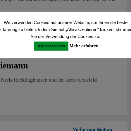
 Ice36 Casino today and make every spin count!
Wir verwenden Cookies auf unserer Website, um Ihnen die beste
Erfahrung zu bieten. Indem Sie auf „Alle akzeptieren“ klicken, stimme
Sie der Verwendung der Cookies zu.
Mehr erfahren
Alle akzeptieren
hiemann
 Kreis Recklinghausen und im Kreis Coesfeld
Vorheriger Beitrag