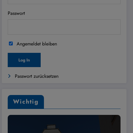
Passwort
Angemeldet bleiben
Passwort zurücksetzen
Wichtig