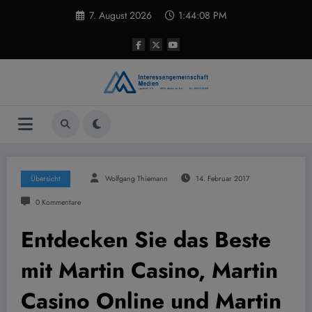
Zum
7. August 2026
1:44:09 PM
Inhalt
springen
Übersicht
Wolfgang Thiemann
14. Februar 2017
0 Kommentare
Entdecken Sie das Beste
mit Martin Casino, Martin
Casino Online und Martin