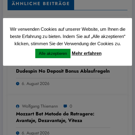
ÄHNLICHE BEITRÄGE
Wolfgang Thiemann
0
Wir verwenden Cookies auf unserer Website, um Ihnen die
beste Erfahrung zu bieten. Indem Sie auf „Alle akzeptieren“
6. August 2026
klicken, stimmen Sie der Verwendung der Cookies zu.
Mehr erfahren
Alle akzeptieren
Wolfgang Thiemann
0
Dudespin No Deposit Bonus Ablaufregeln
6. August 2026
Wolfgang Thiemann
0
Mozzart Bet Metode de Retragere:
Avantaje, Dezavantaje, Viteza
6. August 2026