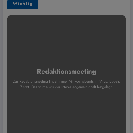
Wichtig
Redaktionsmeeting
Das Redaktionsmeeting findet immer Mittwochabends im Vitus, Lippstr.
7 statt. Das wurde von der Interessengemeinschaft festgelegt.