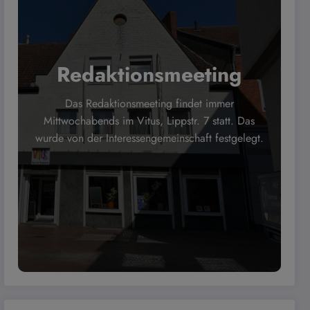
Redaktionsmeeting
Das Redaktionsmeeting findet immer
Mittwochabends im Vitus, Lippstr. 7 statt. Das
wurde von der Interessengemeinschaft festgelegt.