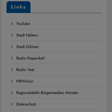
Links
YouTube
Stadt Haltern
Stadt Dülmen
Radio Kiepenkerl
Radio Vest
NRWision
Regionalstelle Bürgermedien Münster
Datenschutz