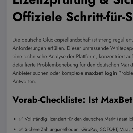
Offiziele Schritt-für-
Die deutsche Glücksspiellandschaft ist streng regulier
Anforderungen erfüllen. Dieser umfassende Whitepaper
eine technische Analyse der Plattform, konzentriert a
detaillierte Problembehebung für den deutschen Mark
Anbieter suchen oder komplexe
maxbet login
Proble
Antworten.
Vorab-Checkliste: Ist MaxBet
✅ Vollständig lizenziert für den deutschen Markt (staatlic
✅ Sichere Zahlungsmethoden: GiroPay, SOFORT, Visa, 