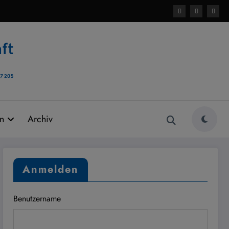
rn
Archiv
Anmelden
Benutzername