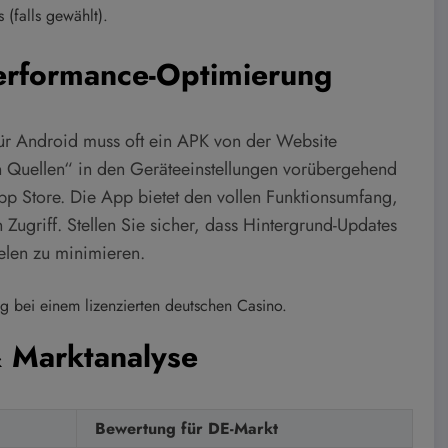
(falls gewählt).
Performance-Optimierung
ür Android muss oft ein APK von der Website
n Quellen“ in den Geräteeinstellungen vorübergehend
p Store. Die App bietet den vollen Funktionsumfang,
Zugriff. Stellen Sie sicher, dass Hintergrund-Updates
len zu minimieren.
ng bei einem lizenzierten deutschen Casino.
& Marktanalyse
Bewertung für DE-Markt