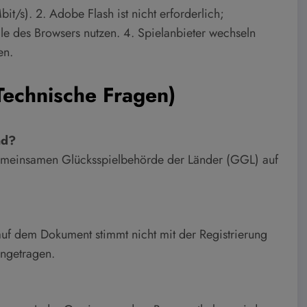
t/s). 2. Adobe Flash ist nicht erforderlich;
telle des Browsers nutzen. 4. Spielanbieter wechseln
en.
Technische Fragen)
nd?
r Gemeinsamen Glücksspielbehörde der Länder (GGL) auf
uf dem Dokument stimmt nicht mit der Registrierung
ingetragen.