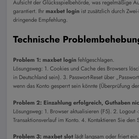
Aufsicht der Glücksspielbehörde, was regelmäßige Au
garantiert. Ihr
maxbet login
ist zusätzlich durch Zwei
dringende Empfehlung.
Technische Problembehebung
Problem 1:
maxbet login
fehlgeschlagen.
Lösungsweg: 1. Cookies und Cache des Browsers löschen
in Deutschland sein). 3. Passwort-Reset über „Passwor
wenn das Konto gesperrt sein könnte (Überprüfung de
Problem 2: Einzahlung erfolgreich, Guthaben nich
Lösungsweg: 1. Browser aktualisieren (F5). 2. Logout 
Transaktionsverlauf im Konto. 4. Kontaktieren Sie den 
Problem 3:
maxbet slot
lädt langsam oder friert ein.