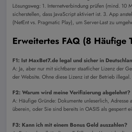
Lösungsweg: 1. Internetverbindung prüfen (mind. 10 Mbi
sicherstellen, dass JavaScript aktiviert ist. 3. App ans
(NetEnt vs. Pragmatic Play), um Server-Last zu umgeh
Erweitertes FAQ (8 Häufige 
F1: Ist MaxBet7.de legal und sicher in Deutschla
A: Ja, aber nur mit sichtbarer staatlicher Lizenz de
der Website. Ohne diese Lizenz ist der Betrieb illegal.
F2: Warum wird meine Verifizierung abgelehnt?
A: Häufige Gründe: Dokumente unleserlich, Adresse a
überein, oder Sie sind bereits in OASIS als gesperrt e
F3: Kann ich mit einem Bonus Geld auszahlen?