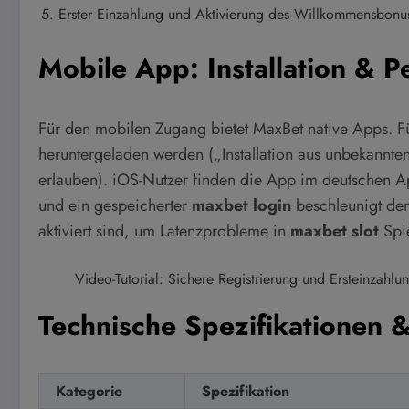
Erster Einzahlung und Aktivierung des Willkommensbonus 
Mobile App: Installation & 
Für den mobilen Zugang bietet MaxBet native Apps. F
heruntergeladen werden („Installation aus unbekannte
erlauben). iOS-Nutzer finden die App im deutschen Ap
und ein gespeicherter
maxbet login
beschleunigt den 
aktiviert sind, um Latenzprobleme in
maxbet slot
Spie
Video-Tutorial: Sichere Registrierung und Ersteinzahlu
Technische Spezifikationen 
Kategorie
Spezifikation