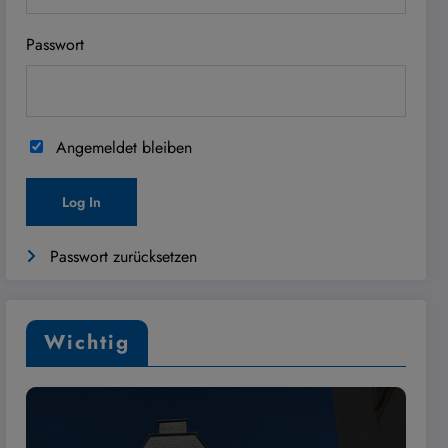
Passwort
Angemeldet bleiben
Passwort zurücksetzen
Wichtig