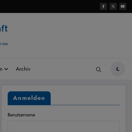
rn
Archiv
Anmelden
Benutzername