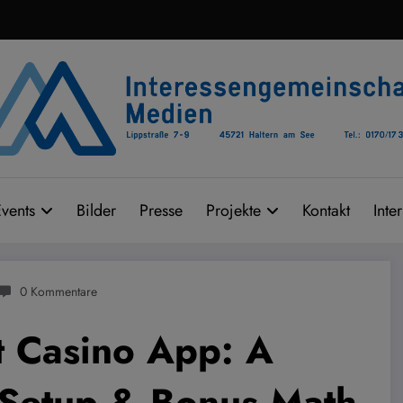
vents
Bilder
Presse
Projekte
Kontakt
Inte
0 Kommentare
t Casino App: A
 Setup & Bonus Math