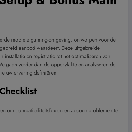
erde mobiele gaming-omgeving, ontworpen voor de
itgebreid aanbod waardeert. Deze uitgebreide
installatie en registratie tot het optimaliseren van
e gaan verder dan de oppervlakte en analyseren de
ie uw ervaring definiëren.
Checklist
nten om compatibiliteitsfouten en accountproblemen te