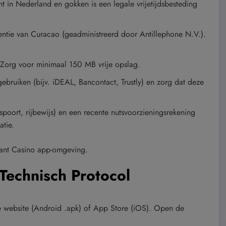
 in Nederland en gokken is een legale vrijetijdsbesteding
entie van Curacao (geadministreerd door Antillephone N.V.).
org voor minimaal 150 MB vrije opslag.
ebruiken (bijv. iDEAL, Bancontact, Trustly) en zorg dat deze
poort, rijbewijs) en een recente nutsvoorzieningsrekening
atie.
nstant Casino app-omgeving.
 Technisch Protocol
 website (Android .apk) of App Store (iOS). Open de