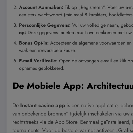
Account Aanmaken:
Tik op „Registreren“. Voer uw e-m
een sterk wachtwoord (minimaal 8 karakters, hoofdletters, 
Persoonlijke Gegevens:
Vul uw volledige naam, geboo
op:
Deze gegevens moeten exact overeenkomen met uw ID
Bonus Opt-in:
Accepteer de algemene voorwaarden en kie
vaak een irreversibele keuze.
E-mail Verificatie:
Open de ontvangen e-mail en klik op d
opnames geblokkeerd.
De Mobiele App: Architectuu
De
Instant casino app
is een native applicatie, gebo
van onbekende bronnen“ tijdelijk inschakelen via uw 
rechtstreeks via de App Store. Eenmaal geïnstalleerd, 
tournaments. Voor de beste ervaring: activeer „Grafisch