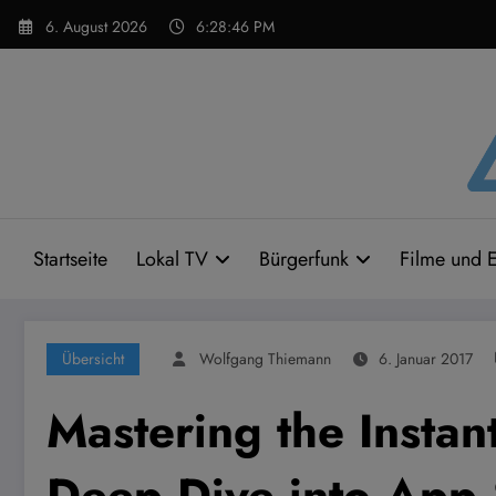
Zum
6. August 2026
6:28:47 PM
Inhalt
springen
Startseite
Lokal TV
Bürgerfunk
Filme und E
Übersicht
Wolfgang Thiemann
6. Januar 2017
Mastering the Instan
Deep Dive into App