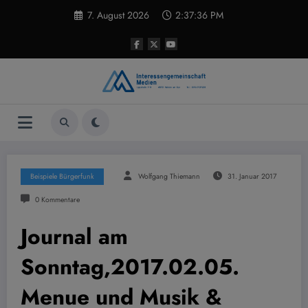
Zum
7. August 2026
2:37:37 PM
Inhalt
springen
Beispiele Bürgerfunk
Wolfgang Thiemann
31. Januar 2017
0 Kommentare
Journal am
Sonntag,2017.02.05.
Menue und Musik &