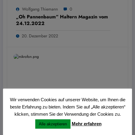
Wolfgang Thiemann
0
„Oh Pannenbaum“ Haltern Magazin vom
24.12.2022
20. Dezember 2022
Wir verwenden Cookies auf unserer Website, um Ihnen die
beste Erfahrung zu bieten. Indem Sie auf „Alle akzeptieren“
Wolfgang Thiemann
0
klicken, stimmen Sie der Verwendung der Cookies zu.
Journal am Sonntag vom 18.12.2022:
Mehr erfahren
Alle akzeptieren
Visbecker Leuchten