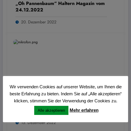
„Oh Pannenbaum“ Haltern Magazin vom
24.12.2022
20. Dezember 2022
Wir verwenden Cookies auf unserer Website, um Ihnen die
beste Erfahrung zu bieten. Indem Sie auf „Alle akzeptieren“
Wolfgang Thiemann
0
klicken, stimmen Sie der Verwendung der Cookies zu.
Journal am Sonntag vom 18.12.2022:
Visbecker Leuchten
Mehr erfahren
Alle akzeptieren
15. Dezember 2022